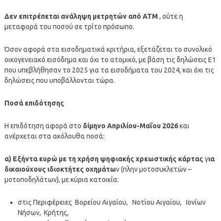
Δεν επιτρέπεται ανάληψη μετρητών από ΑΤΜ
, ούτε η
μεταφορά του ποσού σε τρίτο πρόσωπο.
Όσον αφορά στα εισοδηματικά κριτήρια, εξετάζεται το συνολικό
οικογενειακό εισόδημα και όχι το ατομικό, με βάση τις δηλώσεις Ε1
που υπεβλήθησαν το 2025 για τα εισοδήματα του 2024, και όχι τις
δηλώσεις που υποβάλλονται τώρα.
Ποσά επιδότησης
Η επιδότηση αφορά στο
δίμηνο Απριλίου-Μαΐου 2026
και
ανέρχεται στα ακόλουθα ποσά:
α) Εξήντα ευρώ με τη χρήση ψηφιακής χρεωστικής κάρτας
γ
ια
δικαιούχους ιδιοκτήτες οχημάτω
ν (πλην μοτοσυκλετών –
μοτοποδηλάτων), με κύρια κατοικία:
στις Περιφέρειες Βορείου Αιγαίου, Νοτίου Αιγαίου, Ιονίων
Νήσων, Κρήτης,