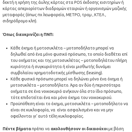
δεκτή η χρήση της άυλης κάρτας στα POS έκδοσης εισιτηρίων ή
κάρτας απεριορίστων διαδρομών εταιριών ή οργανισμών μαζικής
μεταφοράς (όπως πχ λεωφορεία, ΜΕΤΡΟ, τραμ , ΚΤΕΛ ,
σιδηρόδρομο κλπ).
Όπως διευκρινίζει η ΠΝΠ:
Κάθε όχημα ή μοτοσυκλέτα – μοτοποδήλατο μπορεί να
δηλωθεί από ένα μόνο φυσικό πρόσωπο, το οποίο διαθέτει επί
του οχήματος και της μοτοσυκλέτας – μοτοποδηλάτου πλήρη
κυριότητα ή συγκυριότητα ή είναι μισθωτής δυνάμει
συμβολαίου χρηματοδοτικής μίσθωσης (leasing).
Κάθε φυσικό πρόσωπο μπορεί να δηλώνει μόνο ένα όχημα ή
μοτοσυκλέτα – μοτοποδήλατο. Άρα αν δύο ή περισσότερα
οχήματα σε ένα νοικοκυριό ανήκουν όλα στο ίδιο πρόσωπο,
τότε επιδοτείται ένα και μόνο όχημα του νοικοκυριού.
Προϋπόθεση είναι το όχημα, μοτοσυκλέτα – μοτοποδήλατο να
είναι σε κυκλοφορία, να είναι ασφαλισμένο και να μην
οφείλονται γι’ αυτό τέλη κυκλοφορίας.
Πέντε βήματα
πρέπει να
ακολουθήσουν οι δικαιούχοι
με βάση