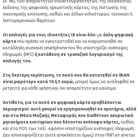
(Α’ 46), των απαραίτητων διαλειτουργικοτήτων, της διαδικασίας
έκδοσης της ψηφιακής χρεωστικής κάρτας, της πίστωσης της
οικονομικής ενίσχυσης, καθώς και άλλων ειδικότερων, τεχνικών ή
λεπτομερειακών θεμάτων.
Οι επιλογές για τους ιδιοκτήτες ΙΧ είναι δύο:
με
άυλη ψηφιακή
κάρτα
που πρέπει να εγκατασταθεί και να ενεργοποιηθεί σε
κατάλληλη συσκευή smartphone που θα υποστηρίζει ανέπαφες
πληρωμές (NFC)
ή κατάθεση σε τραπεζικό λογαριασμό της
επιλογής του.
Στη δεύτερη περίπτωση, το ποσό που θα κατατεθεί σε ΙΒΑΝ
είναι μικρότερο κατά 10 ή 5 ευρώ,
μπορεί όμως να αναληφθεί σε
μετρητά για κάθε χρήση και όχι απαραίτητα για καύσιμα.
Αντίθετα, για το ποσό σε ψηφιακή κάρτα προβλέπονται
περιορισμοί: αυτό μπορεί να χρησιμοποιηθεί σε πρατήρια, αλλά
και στα Μέσα Μαζικής Μεταφοράς που διαθέτουν ακυρωτικά
μηχανήματα εισιτηρίων που δέχονται ανέπαφα κάρτες,
καθώς
και στα POS των ταξί -εφόσον υποστηρίζουν ανέπαφες πληρωμές.
Δεν αποσαφηνίζεται (ούτε αποκλείεται όμως) στην ΠΝΠ αν γίνεται