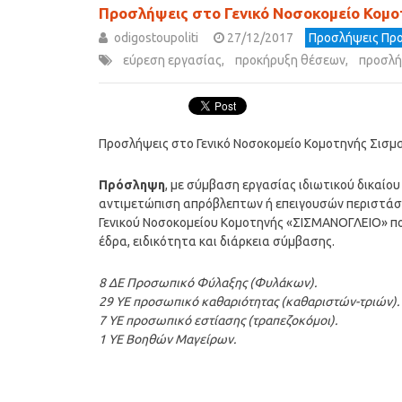
Προσλήψεις στο Γενικό Νοσοκομείο Κομο
odigostoupoliti
27/12/2017
Προσλήψεις Προ
εύρεση εργασίας
,
προκήρυξη θέσεων
,
προσλή
Προσλήψεις στο Γενικό Νοσοκομείο Κομοτηνής Σισμ
Πρόσληψη
, με σύμβαση εργασίας ιδιωτικού δικαίο
αντιμετώπιση απρόβλεπτων ή επειγουσών περιστάσε
Γενικού Νοσοκομείου Κομοτηνής «ΣΙΣΜΑΝΟΓΛΕΙΟ» που
έδρα, ειδικότητα και διάρκεια σύμβασης.
8 ΔΕ Προσωπικό Φύλαξης (Φυλάκων).
29 ΥΕ προσωπικό καθαριότητας (καθαριστών-τριών).
7 ΥΕ προσωπικό εστίασης (τραπεζοκόμοι).
1 YΕ Βοηθών Μαγείρων.