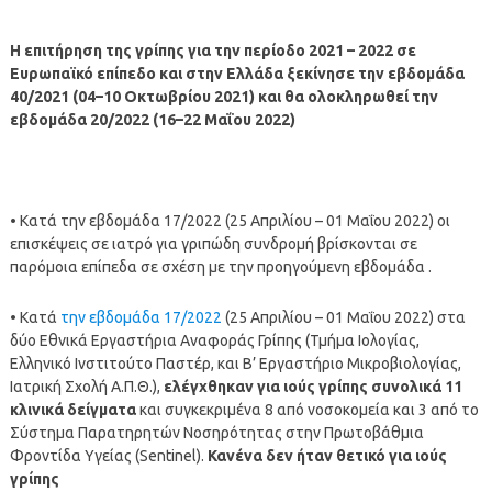
Η επιτήρηση της γρίπης για την περίοδο 2021 – 2022 σε
Ευρωπαϊκό επίπεδο και στην Ελλάδα ξεκίνησε την εβδομάδα
40/2021 (04–10 Οκτωβρίου 2021) και θα ολοκληρωθεί την
εβδομάδα 20/2022 (16–22 Μαΐου 2022)
• Κατά την εβδομάδα 17/2022 (25 Απριλίου – 01 Μαΐου 2022) οι
επισκέψεις σε ιατρό για γριπώδη συνδρομή βρίσκονται σε
παρόμοια επίπεδα σε σχέση με την προηγούμενη εβδομάδα .
• Κατά
την εβδομάδα 17/2022
(25 Απριλίου – 01 Μαΐου 2022) στα
δύο Εθνικά Εργαστήρια Αναφοράς Γρίπης (Τμήμα Ιολογίας,
Ελληνικό Ινστιτούτο Παστέρ, και Β’ Εργαστήριο Μικροβιολογίας,
Ιατρική Σχολή Α.Π.Θ.),
ελέγχθηκαν για ιούς γρίπης συνολικά 11
κλινικά δείγματα
και συγκεκριμένα 8 από νοσοκομεία και 3 από το
Σύστημα Παρατηρητών Νοσηρότητας στην Πρωτοβάθμια
Φροντίδα Υγείας (Sentinel).
Κανένα δεν ήταν θετικό για ιούς
γρίπης