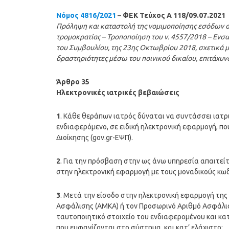
Νόμος 4816/2021
–
ΦΕΚ Τεύχος A 118/09.07.2021
Πρόληψη και καταστολή της νομιμοποίησης εσόδων απ
τρομοκρατίας – Τροποποίηση του ν. 4557/2018 – Εν
του Συμβουλίου, της 23ης Οκτωβρίου 2018, σχετικά 
δραστηριότητες μέσω του ποινικού δικαίου, επιτάχυνσ
Άρθρο 35
Ηλεκτρονικές ιατρικές βεβαιώσεις
1
. Κάθε θεράπων ιατρός δύναται να συντάσσει ιατρ
ενδιαφερόμενο, σε ειδική ηλεκτρονική εφαρμογή, π
Διοίκησης (gov.gr-ΕΨΠ).
2
. Για την πρόσβαση στην ως άνω υπηρεσία απαιτείτ
στην ηλεκτρονική εφαρμογή με τους μοναδικούς κ
3
. Μετά την είσοδο στην ηλεκτρονική εφαρμογή της 
Ασφάλισης (ΑΜΚΑ) ή τον Προσωρινό Αριθμό Ασφάλισ
ταυτοποιητικό στοιχείο του ενδιαφερομένου και κα
που εμφανίζονται στο σύστημα, και κατ’ ελάχιστο: