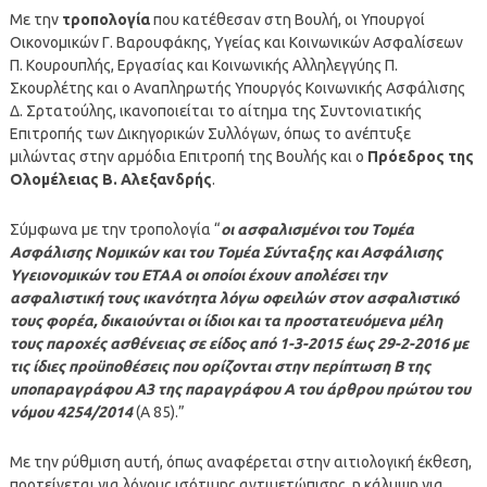
Με την
τροπολογία
που κατέθεσαν στη Βουλή, οι Υπουργοί
Οικονομικών Γ. Βαρουφάκης, Υγείας και Κοινωνικών Ασφαλίσεων
Π. Κουρουπλής, Εργασίας και Κοινωνικής Αλληλεγγύης Π.
Σκουρλέτης και ο Αναπληρωτής Υπουργός Κοινωνικής Ασφάλισης
Δ. Σρτατούλης, ικανοποιείται το αίτημα της Συντονιατικής
Επιτροπής των Δικηγορικών Συλλόγων, όπως το ανέπτυξε
μιλώντας στην αρμόδια Επιτροπή της Βουλής και ο
Πρόεδρος της
Ολομέλειας Β. Αλεξανδρής
.
Σύμφωνα με την τροπολογία “
οι ασφαλισμένοι του Τομέα
Ασφάλισης Νομικών και του Τομέα Σύνταξης και Ασφάλισης
Υγειονομικών του ΕΤΑΑ οι οποίοι έχουν απολέσει την
ασφαλιστική τους ικανότητα λόγω οφειλών στον ασφαλιστικό
τους φορέα, δικαιούνται οι ίδιοι και τα προστατευόμενα μέλη
τους παροχές ασθένειας σε είδος από 1-3-2015 έως 29-2-2016 με
τις ίδιες προϋποθέσεις που ορίζονται στην περίπτωση Β της
υποπαραγράφου Α3 της παραγράφου Α του άρθρου πρώτου του
νόμου 4254/2014
(Α 85).”
Με την ρύθμιση αυτή, όπως αναφέρεται στην αιτιολογική έκθεση,
προτείνεται για λόγους ισότιμης αντιμετώπισης, η κάλυψη για