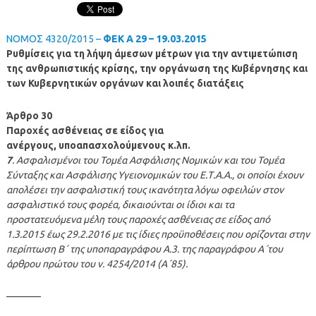
NOMOΣ 4320/2015 –
ΦΕΚ A 29 – 19.03.2015
Ρυθμίσεις για τη λήψη άμεσων μέτρων για την αντιμετώπιση
της ανθρωπιστικής κρίσης, την οργάνωση της Κυβέρνησης και
των Κυβερνητικών οργάνων και λοιπές διατάξεις
Άρθρο 30
Παροχές ασθένειας σε είδος για
ανέργους, υποαπασχολούμενους κ.λπ.
7
. Ασφαλισμένοι του Τομέα Ασφάλισης Νομικών και του Τομέα
Σύνταξης και Ασφάλισης Υγειονομικών του Ε.Τ.Α.Α., οι οποίοι έχουν
απολέσει την ασφαλιστική τους ικανότητα λόγω οφειλών στον
ασφαλιστικό τους φορέα, δικαιούνται οι ίδιοι και τα
προστατευόμενα μέλη τους παροχές ασθένειας σε είδος από
1.3.2015 έως 29.2.2016 με τις ίδιες προϋποθέσεις που ορίζονται στην
περίπτωση Β΄ της υποπαραγράφου Α.3. της παραγράφου Α΄του
άρθρου πρώτου του ν. 4254/2014 (Α΄85).
———–