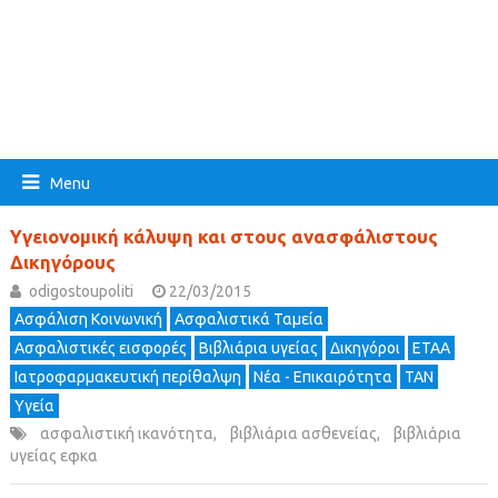
Menu
Υγειονομική κάλυψη και στους ανασφάλιστους
Δικηγόρους
odigostoupoliti
22/03/2015
Ασφάλιση Κοινωνική
Ασφαλιστικά Ταμεία
Ασφαλιστικές εισφορές
Βιβλιάρια υγείας
Δικηγόροι
ΕΤΑΑ
Ιατροφαρμακευτική περίθαλψη
Νέα - Επικαιρότητα
ΤΑΝ
Υγεία
ασφαλιστική ικανότητα
,
βιβλιάρια ασθενείας
,
βιβλιάρια
υγείας εφκα