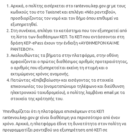
Αρχικά, ο πολίτης εισέρχεται στο rantevou.kep.gov.gr με τους
κωδικούς του στο Taxisnet και επιλέγει «Νέο ραντεβού»,
προσδιορίζοντας τον νομό και τον δήμο όπου επιθυμεί να
εξυπηρετηθεί.
Στη συνέχεια, επιλέγει το κατάστημα που τον εξυπηρετεί από
τη λίστα των διαθέσιμων ΚΕΠ. Τα ΚΕΠ που εντάσσονται στη
δράση KEP-ePass έχουν την ένδειξη «ΑΥΘΗΜΕΡΟΝ ΚΑΙ ΜΕ
ΡΑΝΤΕΒΟΥ».
Ακολουθώντας τα βήματα στην πλατφόρμα, στην οθόνη
εμφανίζονται ο πρώτος διαθέσιμος αριθμός προτεραιότητας,
ο αριθμός που εξυπηρετείται εκείνη τη στιγμή και ο
εκτιμώμενος χρόνος αναμονής.
Πατώντας «Επιβεβαίωση» και εισάγοντας τα στοιχεία
επικοινωνίας του (ονοματεπώνυμο τηλέφωνο και διεύθυνση
ηλεκτρονικού ταχυδρομείου), ο πολίτης λαμβάνει email με τα
στοιχεία της κράτησής του.
Υπενθυμίζεται ότι η πλατφόρμα επισκέψεων στα ΚΕΠ
rantevou.kep.gov.gr είναι διαθέσιμη για περισσότερο από έναν
χρόνο. Αρχικά, η πλατφόρμα έδινε τη δυνατότητα στον πολίτη να
προγραμματίζει ραντεβού για εξυπηρέτηση από ΚΕΠ σε