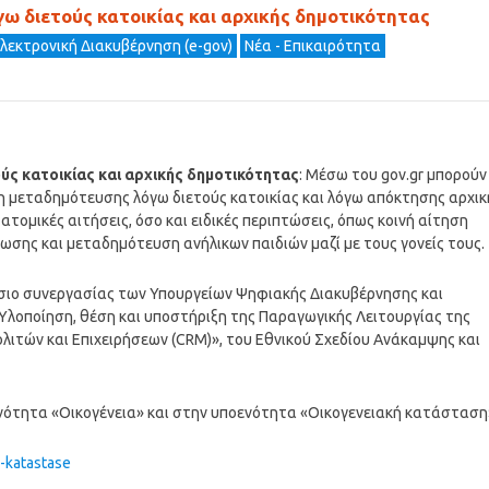
ω διετούς κατοικίας και αρχικής δημοτικότητας
λεκτρονική Διακυβέρνηση (e-gov)
Νέα - Επικαιρότητα
ς κατοικίας και αρχικής δημοτικότητας
: Μέσω του gov.gr μπορούν
ση μεταδημότευσης λόγω διετούς κατοικίας και λόγω απόκτησης αρχικ
τομικές αιτήσεις, όσο και ειδικές περιπτώσεις, όπως κοινή αίτηση
ης και μεταδημότευση ανήλικων παιδιών μαζί με τους γονείς τους.
ίσιο συνεργασίας των Υπουργείων Ψηφιακής Διακυβέρνησης και
Υλοποίηση, θέση και υποστήριξη της Παραγωγικής Λειτουργίας της
λιτών και Επιχειρήσεων (CRM)», του Εθνικού Σχεδίου Ανάκαμψης και
 ενότητα «Οικογένεια» και στην υποενότητα «Οικογενειακή κατάσταση
-katastase