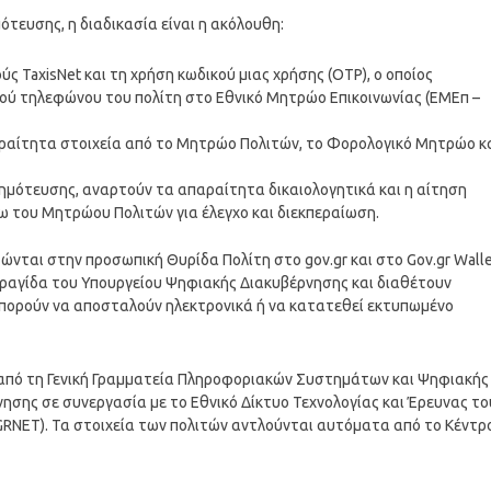
ότευσης, η διαδικασία είναι η ακόλουθη:
ύς TaxisNet και τη χρήση κωδικού μιας χρήσης (OTP), ο οποίος
ού τηλεφώνου του πολίτη στο Εθνικό Μητρώο Επικοινωνίας (ΕΜΕπ –
ραίτητα στοιχεία από το Μητρώο Πολιτών, το Φορολογικό Μητρώο κ
δημότευσης, αναρτούν τα απαραίτητα δικαιολογητικά και η αίτηση
 του Μητρώου Πολιτών για έλεγχο και διεκπεραίωση.
νται στην προσωπική Θυρίδα Πολίτη στο gov.gr και στο Gov.gr Walle
ραγίδα του Υπουργείου Ψηφιακής Διακυβέρνησης και διαθέτουν
μπορούν να αποσταλούν ηλεκτρονικά ή να κατατεθεί εκτυπωμένο
 από τη Γενική Γραμματεία Πληροφοριακών Συστημάτων και Ψηφιακής
σης σε συνεργασία με το Εθνικό Δίκτυο Τεχνολογίας και Έρευνας το
GRNET). Τα στοιχεία των πολιτών αντλούνται αυτόματα από το Κέντρ