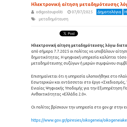
Ηλεκτρονική αίτηση μεταδημότευσης λόγ
odigostoupoliti
07/07/2025
Δημοτολόγια
Η
μεταδημότευση
Ηλεκτρονική αίτηση μεταδημότευσης λόγω διετού
από σήμερα 7.7.2025 οι πολίτες να υποβάλουν αίτη
δημοτικότητας. Η ψηφιακή υπηρεσία καλύπτει τόσο α
μεταδημότευσης συζύγων ή μερών συμφώνου συμβίωσ
Επισημαίνεται ότι η υπηρεσία υλοποιήθηκε στο πλα
Εσωτερικών και εντάσσεται στο έργο «Σχεδιασμός, 
Ενιαίας Ψηφιακής Υποδομής για την Εξυπηρέτηση Πο
Ανθεκτικότητας «Ελλάδα 2.0».
Οι πολίτες βρίσκουν την υπηρεσία στο gov.gr στην
https://www.gov.gr/ipiresies/oikogeneia/oikogeneiake