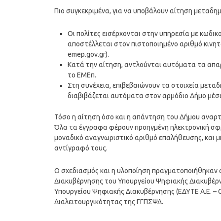
Πιο συγκεκριμένα, για να υποβάλουν αίτηση μεταδημ
Οι πολίτες εισέρχονται στην υπηρεσία με κωδικο
αποστέλλεται στον πιστοποιημένο αριθμό κινητ
emep.gov.gr).
Κατά την αίτηση, αντλούνται αυτόματα τα απα
το ΕΜΕπ.
Στη συνέχεια, επιβεβαιώνουν τα στοιχεία μετα
διαβιβάζεται αυτόματα στον αρμόδιο Δήμο μέσω
Τόσο η αίτηση όσο και η απάντηση του Δήμου αναρτώ
Όλα τα έγγραφα φέρουν προηγμένη ηλεκτρονική σφ
μοναδικό αναγνωριστικό αριθμό επαλήθευσης, και 
αντίγραφό τους.
Ο σχεδιασμός και η υλοποίηση πραγματοποιήθηκαν
Διακυβέρνησης του Υπουργείου Ψηφιακής Διακυβέρνη
Υπουργείου Ψηφιακής Διακυβέρνησης (ΕΔΥΤΕ Α.Ε. – 
Διαλειτουργικότητας της ΓΓΠΣΨΔ.