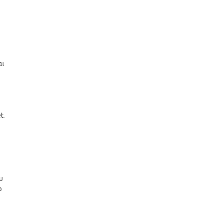
αι
t.
υ
ο