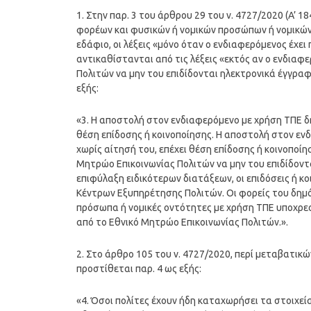
1. Στην παρ. 3 του άρθρου 29 του ν. 4727/2020 (A’ 
φορέων και φυσικών ή νομικών προσώπων ή νομικών 
εδάφιο, οι λέξεις «μόνο όταν ο ενδιαφερόμενος έχε
αντικαθίστανται από τις λέξεις «εκτός αν ο ενδιαφ
Πολιτών να μην του επιδίδονται ηλεκτρονικά έγγραφα
εξής:
«3. Η αποστολή στον ενδιαφερόμενο με χρήση ΤΠΕ δη
θέση επίδοσης ή κοινοποίησης. Η αποστολή στον ενδ
χωρίς αίτησή του, επέχει θέση επίδοσης ή κοινοποίη
Μητρώο Επικοινωνίας Πολιτών να μην του επιδίδοντ
επιφύλαξη ειδικότερων διατάξεων, οι επιδόσεις ή 
Κέντρων Εξυπηρέτησης Πολιτών. Οι φορείς του δημό
πρόσωπα ή νομικές οντότητες με χρήση ΤΠΕ υποχρε
από το Εθνικό Μητρώο Επικοινωνίας Πολιτών.».
2. Στο άρθρο 105 του ν. 4727/2020, περί μεταβατικ
προστίθεται παρ. 4 ως εξής:
«4. Όσοι πολίτες έχουν ήδη καταχωρήσει τα στοιχεία