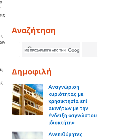
το
ν
εις
Αναζήτηση
ις
ρων
Δημοφιλή
υ,
ης
Αναγνώριση
κυριότητας με
χρησικτησία επί
ακινήτων με την
ένδειξη «αγνώστου
ιδιοκτήτη»
Ανεπιθύμητες