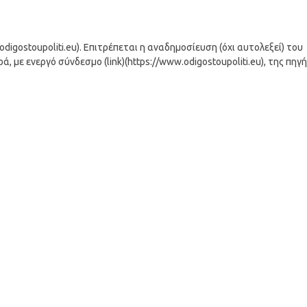
igostoupoliti.eu). Επιτρέπεται η αναδημοσίευση (όχι αυτολεξεί) του
 με ενεργό σύνδεσμο (link)(https://www.odigostoupoliti.eu), της πηγ