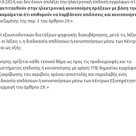
0.9.2024, και δεν έχουν επιλέξει την ηλεκτρονική επίδοση εγγράφων σ
 αντιταχθούν στην ηλεκτρονική κοινοποίηση πράξεων με βάση τη
τεκμαίρεται ότι επιθυμούν να λαμβάνουν επιδόσεις και κοινοποιήσ
μοζομένης της παρ. 3 του άρθρου 29.».
ερί εξουσιοδοτικών διατάξεων ψηφιακής διακυβέρνησης, μετά τις λέξε
οι λέξεις «, η διαδικασία επιδόσεων ή κοινοποιήσεων μέσω των Κέντ
αι ως εξής:
σης ορίζεται κάθε τεχνικό θέμα ως προς τις προδιαγραφές και τα
συστήματος επίδοσης ή κοινοποίησης με χρήση ΤΠΕ δημοσίου εγγράφο
εξακρίβωσης του ακριβούς χρόνου αποστολής και παραλαβής ενός
ιαδικασία επιδόσεων ή κοινοποιήσεων μέσω των Κέντρων Εξυπηρέτησ
φαρμογή του άρθρου 29. »