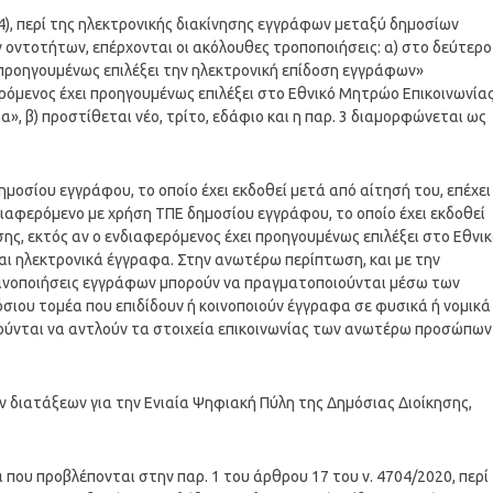
184), περί της ηλεκτρονικής διακίνησης εγγράφων μεταξύ δημοσίων
οντοτήτων, επέρχονται οι ακόλουθες τροποποιήσεις: α) στο δεύτερο
ι προηγουμένως επιλέξει την ηλεκτρονική επίδοση εγγράφων»
ερόμενος έχει προηγουμένως επιλέξει στο Εθνικό Μητρώο Επικοινωνία
», β) προστίθεται νέο, τρίτο, εδάφιο και η παρ. 3 διαμορφώνεται ως
μοσίου εγγράφου, το οποίο έχει εκδοθεί μετά από αίτησή του, επέχει
ιαφερόμενο με χρήση ΤΠΕ δημοσίου εγγράφου, το οποίο έχει εκδοθεί
σης, εκτός αν ο ενδιαφερόμενος έχει προηγουμένως επιλέξει στο Εθνι
αι ηλεκτρονικά έγγραφα. Στην ανωτέρω περίπτωση, και με την
κοινοποιήσεις εγγράφων μπορούν να πραγματοποιούνται μέσω των
σιου τομέα που επιδίδουν ή κοινοποιούν έγγραφα σε φυσικά ή νομικά
ούνται να αντλούν τα στοιχεία επικοινωνίας των ανωτέρω προσώπων
ών διατάξεων για την Ενιαία Ψηφιακή Πύλη της Δημόσιας Διοίκησης,
 που προβλέπονται στην παρ. 1 του άρθρου 17 του ν. 4704/2020, περί