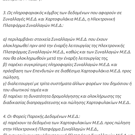
3. Ως πληροφοριακός κόμβος των δεδομένων που αφορούν σε
Συναλλαγές Μ.Ε.Δ. και Χαρτοφυλάκια Μ.Ε.Δ., η Ηλεκτρονική
Πλατφόρμα Συναλλαγών Μ.Ε.Δ.:
α) περιλαμβάνει στοιχεία Συναλλαγών Μ.Ε.Δ. που έχουν
ολοκληρωθεί πριν από την έναρξη λειτουργίας της Ηλεκτρονικής
Πλατφόρμας Συναλλαγών Μ.Ε.Δ., καθώς και των Συναλλαγών Μ.Ε.Δ.
που θα ολοκληρωθούν μετά την έναρξη λειτουργίας της,
β) παρέχει συγκρίσιμες πληροφορίες Συναλλαγών Μ.Ε.Δ. και
πρόσβαση των Επενδυτών σε διαθέσιμα Χαρτοφυλάκια Μ.Ε.Δ. προς
πώληση,
γ) διαλειτουργεί με τρίτα συστήματα άλλων φορέων του δημόσιου ή
του ιδιωτικού τομέα και
δ) παρέχει τη δυνατότητα δρομολόγησης και ολοκλήρωσης της
διαδικασίας διαπραγμάτευσης και πώλησης Χαρτοφυλακίων Μ.Ε.Δ..
4. Οι Φορείς Παροχής Δεδομένων Μ.Ε.Δ.:
α) παρέχουν τα δεδομένα των Χαρτοφυλακίων Μ.Ε.Δ. προς πώληση
στην Ηλεκτρονική Πλατφόρμα Συναλλαγών Μ.Ε.Δ.,