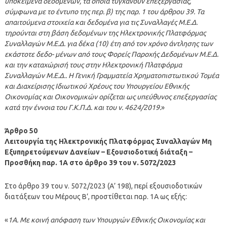
υποκείμενα δεδομένων, τα οποία τυγχάνουν επεξεργασίας,
σύμφωνα με το έντυπο της περ. β) της παρ. 1 του άρθρου 39. Τα
απαιτούμενα στοιχεία και δεδομένα για τις Συναλλαγές Μ.Ε.Δ.
τηρούνται στη βάση δεδομένων της Ηλεκτρονικής Πλατφόρμας
Συναλλαγών Μ.Ε.Δ. για δέκα (10) έτη από τον χρόνο άντλησης των
εκάστοτε δεδο- μένων από τους Φορείς Παροχής Δεδομένων Μ.Ε.Δ.
και την καταχώρισή τους στην Ηλεκτρονική Πλατφόρμα
Συναλλαγών Μ.Ε.Δ.. Η Γενική Γραμματεία Χρηματοπιστωτικού Τομέα
και Διαχείρισης Ιδιωτικού Χρέους του Υπουργείου Εθνικής
Οικονομίας και Οικονομικών ορίζεται ως υπεύθυνος επεξεργασίας
κατά την έννοια του Γ.Κ.Π.Δ. και του ν. 4624/2019.
»
Άρθρο 50
Λειτουργία της Ηλεκτρονικής Πλατφόρμας Συναλλαγών Μη
Εξυπηρετούμενων Δανείων – Εξουσιοδοτική διάταξη –
Προσθήκη παρ. 1Α στο άρθρο 39 του ν. 5072/2023
Στο άρθρο 39 του ν. 5072/2023 (Α’ 198), περί εξουσιοδοτικών
διατάξεων του Μέρους Β’, προστίθεται παρ. 1Α ως εξής:
«
1Α. Με κοινή απόφαση των Υπουργών Εθνικής Οικονομίας και