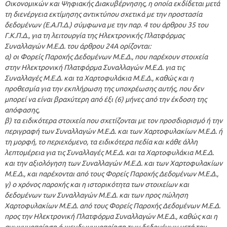
Οικονομικών και Ψηφιακής Διακυβέρνησης, η οποία εκδίδεται μετά
τη διενέργεια εκτίμησης αντικτύπου σχετικά με την προστασία
δεδομένων (Ε.Α.Π.Δ.) σύμφωνα με την παρ. 4 του άρθρου 35 του
Γ.Κ.Π.Δ., για τη λειτουργία της Ηλεκτρονικής Πλατφόρμας
Συναλλαγών Μ.Ε.Δ. του άρθρου 24Α ορίζονται:
α) οι Φορείς Παροχής Δεδομένων Μ.Ε.Δ., που παρέχουν στοιχεία
στην Ηλεκτρονική Πλατφόρμα Συναλλαγών Μ.Ε.Δ. για τις
Συναλλαγές Μ.Ε.Δ. και τα Χαρτοφυλάκια Μ.Ε.Δ., καθώς και η
προθεσμία για την εκπλήρωση της υποχρέωσης αυτής, που δεν
μπορεί να είναι βραχύτερη από έξι (6) μήνες από την έκδοση της
απόφασης,
β) τα ειδικότερα στοιχεία που σχετίζονται με τον προσδιορισμό ή την
περιγραφή των Συναλλαγών Μ.Ε.Δ. και των Χαρτοφυλακίων Μ.Ε.Δ. ή
τη μορφή, το περιεχόμενο, τα ειδικότερα πεδία και κάθε άλλη
λεπτομέρεια για τις Συναλλαγές Μ.Ε.Δ. και τα Χαρτοφυλάκια Μ.Ε.Δ.
και την αξιολόγηση των Συναλλαγών Μ.Ε.Δ. και των Χαρτοφυλακίων
Μ.Ε.Δ., και παρέχονται από τους Φορείς Παροχής Δεδομένων Μ.Ε.Δ.,
γ) ο χρόνος παροχής και η ιστορικότητα των στοιχείων και
δεδομένων των Συναλλαγών Μ.Ε.Δ. και των προς πώληση
Χαρτοφυλακίων Μ.Ε.Δ. από τους Φορείς Παροχής Δεδομένων Μ.Ε.Δ.
προς την Ηλεκτρονική Πλατφόρμα Συναλλαγών Μ.Ε.Δ., καθώς και η
ανωνυμοποίηση ή ψευδωνυμοποίηση των δεδομένων μετά τον