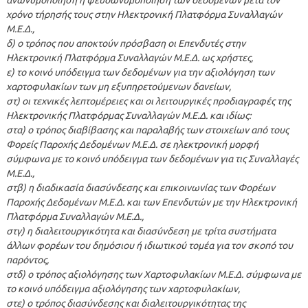
χρόνο τήρησής τους στην Ηλεκτρονική Πλατφόρμα Συναλλαγών
Μ.Ε.Δ.,
δ) ο τρόπος που αποκτούν πρόσβαση οι Επενδυτές στην
Ηλεκτρονική Πλατφόρμα Συναλλαγών Μ.Ε.Δ. ως χρήστες,
ε) το κοινό υπόδειγμα των δεδομένων για την αξιολόγηση των
χαρτοφυλακίων των μη εξυπηρετούμενων δανείων,
στ) οι τεχνικές λεπτομέρειες και οι λειτουργικές προδιαγραφές της
Ηλεκτρονικής Πλατφόρμας Συναλλαγών Μ.Ε.Δ. και ιδίως:
στα) ο τρόπος διαβίβασης και παραλαβής των στοιχείων από τους
Φορείς Παροχής Δεδομένων Μ.Ε.Δ. σε ηλεκτρονική μορφή
σύμφωνα με το κοινό υπόδειγμα των δεδομένων για τις Συναλλαγές
Μ.Ε.Δ.,
στβ) η διαδικασία διασύνδεσης και επικοινωνίας των Φορέων
Παροχής Δεδομένων Μ.Ε.Δ. και των Επενδυτών με την Ηλεκτρονική
Πλατφόρμα Συναλλαγών Μ.Ε.Δ.,
στγ) η διαλειτουργικότητα και διασύνδεση με τρίτα συστήματα
άλλων φορέων του δημόσιου ή ιδιωτικού τομέα για τον σκοπό του
παρόντος,
στδ) ο τρόπος αξιολόγησης των Χαρτοφυλακίων Μ.Ε.Δ. σύμφωνα με
το κοινό υπόδειγμα αξιολόγησης των χαρτοφυλακίων,
στε) ο τρόπος διασύνδεσης και διαλειτουργικότητας της