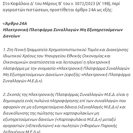
Στο Κεφάλαιο Δ’ του Μέρους Β’ του ν. 5072/2023 (Α’ 198), περί
αγοραστών πιστώσεων, προστίθεται άρθρο 24Α ως εξής:
«
Άρθρο 24Α
Ηλεκτρονική Πλατφόρμα Συναλλαγών Μη Εξυπηρετούμενων
Δανείων
1. Στη Γενική Γραμματεία Χρηματοπιστωτικού Τομέα και Διαχείρισης
Ιδιωτικού Χρέους του Υπουργείου Εθνικής Οικονομίας και
Οικονομικών αναπτύσσεται και λειτουργεί η ηλεκτρονική
πλατφόρμα με την ονομασία «Ηλεκτρονική Πλατφόρμα Συναλλαγών
Μη Εξυπηρετούμενων Δανείων» (εφεξής: «Ηλεκτρονική Πλατφόρμα
Συναλλαγών Μ.Ε.Δ.»).
2. Σκοπός της Ηλεκτρονικής Πλατφόρμας Συναλλαγών Μ.Ε.Δ. είναι η
δημιουργία ενός πυλώνα πληροφόρησης επί των συναλλαγών που
αφορούν σε μη εξυπηρετούμενα δάνεια («Συναλλαγές Μ.Ε.Δ.») και
διευκόλυνσης της πώλησης των χαρτοφυλακίων μη
εξυπηρετούμενων δανείων («Χαρτοφυλάκια Μ.Ε.Δ.») μεταξύ
αγοραστών («Επενδυτών») και πωλητών («Φορέων Παροχής
Δεδομένων Μ.Ε.Δ.»).