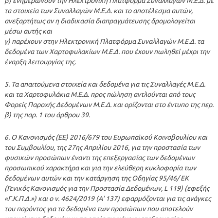
β) ενημερώνουν την Ηλεκτρονική Πλατφόρμα Συναλλαγών Μ.Ε.Δ. με
τα στοιχεία των Συναλλαγών Μ.Ε.Δ. και το αποτέλεσμα αυτών,
ανεξαρτήτως αν η διαδικασία διαπραγμάτευσης δρομολογείται
μέσω αυτής και
γ) παρέχουν στην Ηλεκτρονική Πλατφόρμα Συναλλαγών Μ.Ε.Δ. τα
δεδομένα των Χαρτοφυλακίων Μ.Ε.Δ. που έχουν πωληθεί μέχρι την
έναρξη λειτουργίας της.
5. Τα απαιτούμενα στοιχεία και δεδομένα για τις Συναλλαγές Μ.Ε.Δ.
και τα Χαρτοφυλάκια Μ.Ε.Δ. προς πώληση αντλούνται από τους
Φορείς Παροχής Δεδομένων Μ.Ε.Δ. και ορίζονται στο έντυπο της περ.
β) της παρ. 1 του άρθρου 39.
6. Ο Κανονισμός (ΕΕ) 2016/679 του Ευρωπαϊκού Κοινοβουλίου και
του Συμβουλίου, της 27ης Απριλίου 2016, για την προστασία των
φυσικών προσώπων έναντι της επεξεργασίας των δεδομένων
προσωπικού χαρακτήρα και για την ελεύθερη κυκλοφορία των
δεδομένων αυτών και την κατάργηση της Οδηγίας 95/46/ ΕΚ
(Γενικός Κανονισμός για την Προστασία Δεδομένων, L 119) (εφεξής
«Γ.Κ.Π.Δ.») και ο ν. 4624/2019 (Α’ 137) εφαρμόζονται για τις ανάγκες
του παρόντος για τα δεδομένα των προσώπων που αποτελούν