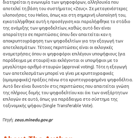
διατηρείται η ανωνυμία των ψηφοφόρων, αλληλουχία που
αποτελεί τη βάση του συστήματος «Ζευς». Σε μεταγενέστερες
υλοποιήσεις του Helios, όπως και στη σημερινή υλοποίησή του,
εγκαταλήφθηκε αυτή η προσέγγιση και παραλήφθηκε το στάδιο
της ανάμιξης των ψηφοδελτίων, καθώς αυτό δεν είναι
απαραίτητο σε περιπτώσεις όπου δεν απαιτείται καν η
αποκρυπτογράφηση των ψηφοδελτίων για την εξαγωγή των
αποτελεσμάτων. Τέτοιες περιπτώσεις είναι οι εκλογικές
αναμετρήσεις όπου οι ψηφοφόροι επιλέγουν υποψήφιους (για
παράδειγμα με σταυρό) και εκλέγονται οι υποψήφιοι με το
μεγαλύτερο αριθμό σταυρών (approval voting). Τότε η εξαγωγή
των αποτελεσμάτων μπορεί να γίνει με κρυπτογραφικές
(ομομορφικές) πράξεις πάνω στα κρυπτογραφημένα ψηφοδέλτια.
Αυτό δεν είναι δυνατόν στις περιπτώσεις που απαιτείται γνώση
της πλήρους δομής του ψηφοδελτίου και όχι των ανεξάρτητων
επιλογών σε αυτό, όπως για παράδειγμα στο σύστημα της
ταξινομικής ψήφου (Single Transferable Vote).
Πηγή:
zeus.minedu.gov.gr