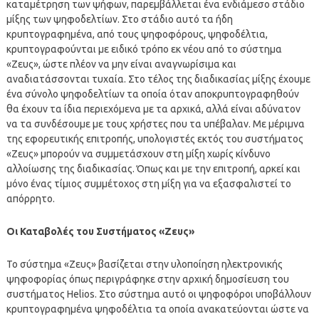
καταμέτρηση των ψήφων, παρεμβάλλεται ένα ενδιάμεσο στάδιο
μίξης των ψηφοδελτίων. Στο στάδιο αυτό τα ήδη
κρυπτογραφημένα, από τους ψηφοφόρους, ψηφοδέλτια,
κρυπτογραφούνται με ειδικό τρόπο εκ νέου από το σύστημα
«Ζευς», ώστε πλέον να μην είναι αναγνωρίσιμα και
αναδιατάσσονται τυχαία. Στο τέλος της διαδικασίας μίξης έχουμε
ένα σύνολο ψηφοδελτίων τα οποία όταν αποκρυπτογραφηθούν
θα έχουν τα ίδια περιεχόμενα με τα αρχικά, αλλά είναι αδύνατον
να τα συνδέσουμε με τους χρήστες που τα υπέβαλαν. Με μέριμνα
της εφορευτικής επιτροπής, υπολογιστές εκτός του συστήματος
«Ζευς» μπορούν να συμμετάσχουν στη μίξη χωρίς κίνδυνο
αλλοίωσης της διαδικασίας. Όπως και με την επιτροπή, αρκεί και
μόνο ένας τίμιος συμμέτοχος στη μίξη για να εξασφαλιστεί το
απόρρητο.
Οι Καταβολές του Συστήματος «Ζευς»
Το σύστημα «Ζευς» βασίζεται στην υλοποίηση ηλεκτρονικής
ψηφοφορίας όπως περιγράφηκε στην αρχική δημοσίευση του
συστήματος Helios. Στο σύστημα αυτό οι ψηφοφόροι υποβάλλουν
κρυπτογραφημένα ψηφοδέλτια τα οποία ανακατεύονται ώστε να