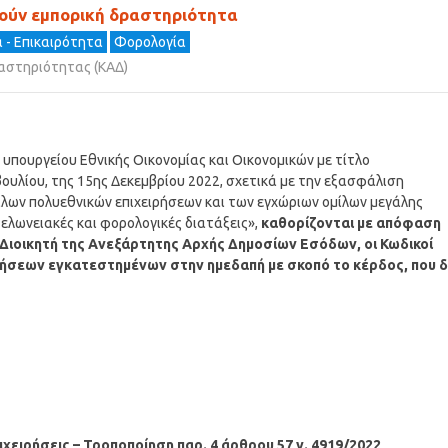
κούν εμπορική δραστηριότητα
 - Επικαιρότητα
Φορολογία
αστηριότητας (ΚΑΔ)
υπουργείου Εθνικής Οικονομίας και Οικονομικών με τίτλο
υλίου, της 15ης Δεκεμβρίου 2022, σχετικά με την εξασφάλιση
ίλων πολυεθνικών επιχειρήσεων και των εγχώριων ομίλων μεγάλης
 τελωνειακές και φορολογικές διατάξεις»,
καθορίζονται με απόφαση
Διοικητή της Ανεξάρτητης Αρχής Δημοσίων Εσόδων, οι Κωδικοί
ρήσεων εγκατεστημένων στην ημεδαπή με σκοπό το κέρδος, που 
χειρήσεις – Τροποποίηση παρ. 4 άρθρου 57 ν. 4919/2022