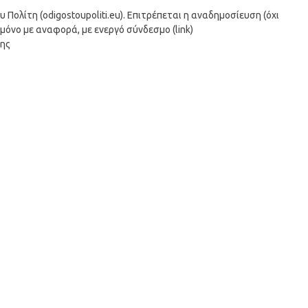
ολίτη (odigostoupoliti.eu). Επιτρέπεται η αναδημοσίευση (όχι
μόνο με αναφορά, με ενεργό σύνδεσμο (link)
σης