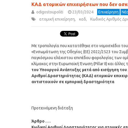
ΚΑΔ ατομικών επιχειρήσεων που δεν ασ
odigostoupoliti
23/03/2024
Επιχείρηση
Νέα
ατομική επιχείρηση
,
καδ
,
Κωδικός Αριθμός Δρ
Με τροπολογία που κατατέθηκε στο νομοσχέδιο του 
«Ενσωμάτωση της Οδηγίας (ΕΕ) 2022/2523 του Συμβο
παγκόσμιου ελάχιστου επιπέδου φορολογίας των ομ
κλίμακας στην Ευρωπαϊκή Ένωση (Pillar II) και άλλες
του Υπουργού Ανάπτυξης μετά από εισήγηση του 
Αριθμοί Δραστηριότητας (ΚΑΔ) ατομικών επιχει
αντιστοιχούν σε εμπορική δραστηριότητα
Προτεινόμενη διάταξη
Άρθρο . . .
Κωδικοί Αριθμοί Δραστηριότητας για ατομικές επι