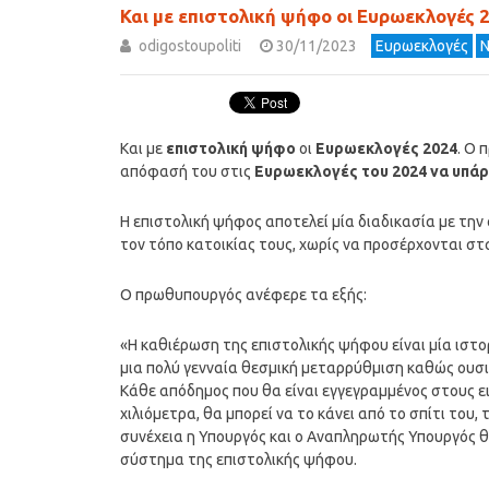
Και με επιστολική ψήφο οι Ευρωεκλογές 
odigostoupoliti
30/11/2023
Ευρωεκλογές
Ν
Και με
επιστολική ψήφο
οι
Ευρωεκλογές 2024
. Ο 
απόφασή του στις
Ευρωεκλογές του 2024 να υπάρ
Η επιστολική ψήφος αποτελεί μία διαδικασία με τη
τον τόπο κατοικίας τους, χωρίς να προσέρχονται σ
Ο πρωθυπουργός ανέφερε τα εξής:
«Η καθιέρωση της επιστολικής ψήφου είναι μία ιστορι
μια πολύ γενναία θεσμική μεταρρύθμιση καθώς ουσι
Κάθε απόδημος που θα είναι εγγεγραμμένος στους ει
χιλιόμετρα, θα μπορεί να το κάνει από το σπίτι του, 
συνέχεια η Υπουργός και ο Αναπληρωτής Υπουργός 
σύστημα της επιστολικής ψήφου.