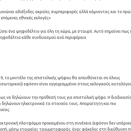
μονώνει αδιέξοδες ακραίες συμπεριφορές αλλά κάμνοντας και το πρ
 επόμενες εθνικές εκλογές»
σει ένα ψηφοδέλτιο για όλη τη χώρα, με σταυρό. Αυτό σημαίνει πως 
 ψηφοδέλτια κάθε συνδυασμού ανά περιφέρεια
019, το μοντέλο της επιστολικής ψήφου θα απευθύνεται σε όλους
εσωτερικού) εφόσον είναι εγγεγραμμένοι στους εκλογικούς καταλόγο
ρως να δηλώνουν την πρόθεσή τους για επιστολική ψήφο. Η διαδικασί
 δηλώνουν ηλεκτρονικά τα στοιχεία τους. Απαραίτητη και πιο
ικίας.
ηλεκτρονική πλατφόρμα προκειμένου στη συνέχεια (εφόσον δεν υπάρχε
ροπή, μέσω εταιρείας ταχυμεταφοράς, ένας φάκελος στη διεύθυνση π