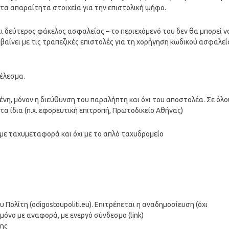
 τα απαραίτητα στοιχεία για την επιστολική ψήφο.
ι δεύτερος φάκελος ασφαλείας – το περιεχόμενό του δεν θα μπορεί ν
βαίνει με τις τραπεζικές επιστολές για τη χορήγηση κωδικού ασφαλεί
έλεσμα.
η, μόνον η διεύθυνση του παραλήπτη και όχι του αποστολέα. Σε όλο
α ίδια (π.χ. εφορευτική επιτροπή, Πρωτοδικείο Αθήνας)
με ταχυμεταφορά και όχι με το απλό ταχυδρομείο
ολίτη (odigostoupoliti.eu). Επιτρέπεται η αναδημοσίευση (όχι
μόνο με αναφορά, με ενεργό σύνδεσμο (link)
σης