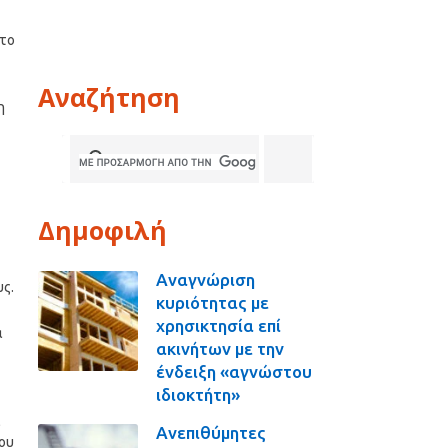
ώτο
Αναζήτηση
η
Δημοφιλή
Αναγνώριση
υς.
κυριότητας με
χρησικτησία επί
α
ακινήτων με την
ένδειξη «αγνώστου
ιδιοκτήτη»
ι
Ανεπιθύμητες
ου