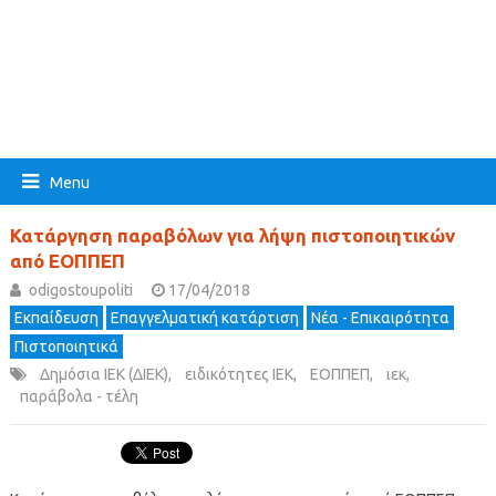
Menu
Κατάργηση παραβόλων για λήψη πιστοποιητικών
από ΕΟΠΠΕΠ
odigostoupoliti
17/04/2018
Εκπαίδευση
Επαγγελματική κατάρτιση
Νέα - Επικαιρότητα
Πιστοποιητικά
Δημόσια ΙΕΚ (ΔΙΕΚ)
,
ειδικότητες ΙΕΚ
,
ΕΟΠΠΕΠ
,
ιεκ
,
παράβολα - τέλη