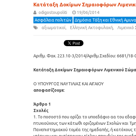
Κατάταξη Δοκίμων Σημαιοφόρων Λιμενι
odigostoupoliti
19/06/2014
Ασφάλεια πολιτών
Δημόσια Τάξη και Εθνική Αμυν
αξιωματικοί
,
Ελληνική Ακτοφυλακή
,
Λιμενικό
Αριθμ. Φακ. 223.10-3/2014/Αριθμ.Σχεδίου: 6681/18-
Κατάταξη Δοκίμων Σημαιοφόρων Λιμενικού Σώμα
Ο ΥΠΟΥΡΓΟΣ ΝΑΥΤΙΛΙΑΣ ΚΑΙ ΑΙΓΑΙΟΥ
αποφασίζουμε
:
Άρθρο 1
Σχολές
1. Το ποσοστό που ορίζει το υποεδάφιο αα του εδαφ
πτυχιούχους των κάτωθι οριζομένων Σχολών και Τμ
Πανεπιστημιακού τομέα της ημεδαπής, ή κατόχους τ