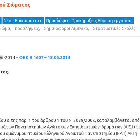
κού Σώματος
α
Νέα - Επικαιρότητα
Προσλήψεις Προκήρυξεις Εύρεση εργασίας
 Σώμα
,
προσλήψεις
,
Σημαιοφόροι Λιμενικό
,
Στρατιωτικές Σχολές
06-2014 –
ΦΕΚ Β 1607 – 18.06.2014
τος.
ίου α της παρ. 1 του άρθρου 1 του N. 3079/2002, καταλαμβάνεται από
ημάτων Πανεπιστημίων Ανώτατων Εκπαιδευτικών Ιδρυμάτων (Α.Ε.Ι.) τ
ου ομώνυμου πτυχίου Ελληνικού Ανοικτού Πανεπιστημίου (ΕΑΠ) ΑΕΙ ή