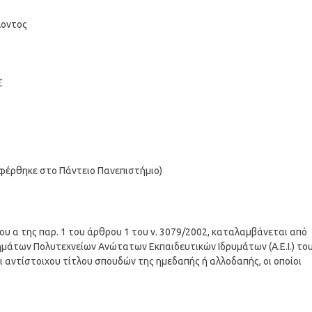
λοντος
Σ
φέρθηκε στο Πάντειο Πανεπιστήμιο)
ίου α της παρ. 1 του άρθρου 1 του ν. 3079/2002, καταλαμβάνεται από
μάτων Πολυτεχνείων Ανώτατων Εκπαιδευτικών Ιδρυμάτων (Α.Ε.Ι.) το
 αντίστοιχου τίτλου σπουδών της ημεδαπής ή αλλοδαπής, οι οποίοι