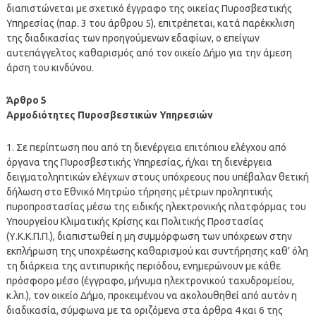
διαπιστώνεται με σχετικό έγγραφο της οικείας Πυροσβεστικής
Υπηρεσίας (παρ. 3 του άρθρου 5), επιτρέπεται, κατά παρέκκλιση
της διαδικασίας των προηγούμενων εδαφίων, ο επείγων
αυτεπάγγελτος καθαρισμός από τον οικείο Δήμο για την άμεση
άρση του κινδύνου.
Άρθρο 5
Αρμοδιότητες Πυροσβεστικών Υπηρεσιών
1. Σε περίπτωση που από τη διενέργεια επιτόπιου ελέγχου από
όργανα της Πυροσβεστικής Υπηρεσίας, ή/και τη διενέργεια
δειγματοληπτικών ελέγχων στους υπόχρεους που υπέβαλαν θετική
δήλωση στο Εθνικό Μητρώο τήρησης μέτρων προληπτικής
πυροπροστασίας μέσω της ειδικής ηλεκτρονικής πλατφόρμας του
Υπουργείου Κλιματικής Κρίσης και Πολιτικής Προστασίας
(Υ.Κ.Κ.Π.Π.), διαπιστωθεί η μη συμμόρφωση των υπόχρεων στην
εκπλήρωση της υποχρέωσης καθαρισμού και συντήρησης καθ’ όλη
τη διάρκεια της αντιπυρικής περιόδου, ενημερώνουν με κάθε
πρόσφορο μέσο (έγγραφο, μήνυμα ηλεκτρονικού ταχυδρομείου,
κ.λπ.), τον οικείο Δήμο, προκειμένου να ακολουθηθεί από αυτόν η
διαδικασία, σύμφωνα με τα οριζόμενα στα άρθρα 4 και 6 της