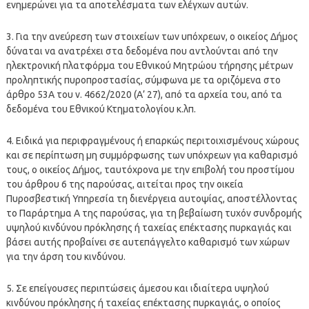
ενημερώνει για τα αποτελέσματα των ελέγχων αυτών.
3. Για την ανεύρεση των στοιχείων των υπόχρεων, ο οικείος Δήμος
δύναται να ανατρέχει στα δεδομένα που αντλούνται από την
ηλεκτρονική πλατφόρμα του Εθνικού Μητρώου τήρησης μέτρων
προληπτικής πυροπροστασίας, σύμφωνα με τα οριζόμενα στο
άρθρο 53Α του ν. 4662/2020 (Α’ 27), από τα αρχεία του, από τα
δεδομένα του Εθνικού Κτηματολογίου κ.λπ.
4. Ειδικά για περιφραγμένους ή επαρκώς περιτοιχισμένους χώρους
και σε περίπτωση μη συμμόρφωσης των υπόχρεων για καθαρισμό
τους, ο οικείος Δήμος, ταυτόχρονα με την επιβολή του προστίμου
του άρθρου 6 της παρούσας, αιτείται προς την οικεία
Πυροσβεστική Υπηρεσία τη διενέργεια αυτοψίας, αποστέλλοντας
το Παράρτημα Α της παρούσας, για τη βεβαίωση τυχόν συνδρομής
υψηλού κινδύνου πρόκλησης ή ταχείας επέκτασης πυρκαγιάς και
βάσει αυτής προβαίνει σε αυτεπάγγελτο καθαρισμό των χώρων
για την άρση του κινδύνου.
5. Σε επείγουσες περιπτώσεις άμεσου και ιδιαίτερα υψηλού
κινδύνου πρόκλησης ή ταχείας επέκτασης πυρκαγιάς, ο οποίος