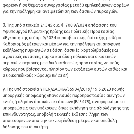
φορέων ή σε θέματα συνεργασίας μεταξύ εμπλεκόμενων φορέων
για την πρόληψη και αντιμετώπιση των δασικών πυρκαγιών.
β. Της υπό στοιχεία 21545 οικ. Φ.700.9/2024 απόφασης του
Υφυπουργού Κλιματικής Κρίσης και Πολιτικής Προστασίας
«Έγκριση της υπ’ αρ. 9/2024 πυροσβεστικής διάταξης με θέμα:
Καθορισμός μέτρων και μέσων για την πρόληψη και αποφυγή
εκδήλωσης πυρκαγιών σε δάση, δασικές, χορτολιβαδικές και
αγροτικές εκτάσεις, πάρκα και άλση πόλεων και οικιστικών
περιοχών, περιοχές με ειδικό καθεστώς προστασίας, λοιπούς
χώρους που βρίσκονται πλησίον των εκτάσεων αυτών καθώς και
σε οικοπεδικούς χώρους» (Β’ 2387).
γ. Της υπό στοιχεία ΥΠΕΝ/ΔΑΟΚΑ/55904/2019/ 19.5.2023 κοινής
υπουργικής απόφασης «Κανονισμός πυροπροστασίας ακινήτων
εντός ή πλησίον δασικών εκτάσεων» (Β’ 3475), αναφορικά με τις
υποχρεώσεις των υπόχρεων, όπως εκπόνηση της αξιολόγησης της
επικινδυνότητας, υποβολή τεχνικής έκθεσης, λήψη των
απαιτούμενων από την τεχνική έκθεση μέτρων και υποβολή
δήλωσης του ιδιοκτήτη.