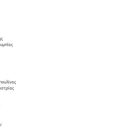
ης
λυμπίας
ς
πουλίνας
λιστρίας
υ
υ