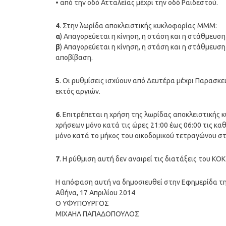
• από την οδό Ατταλείας μέχρι την οδό Ραιδεστού.
4
. Στην λωρίδα αποκλειστικής κυκλοφορίας ΜΜΜ:
α
) Απαγορεύεται η κίνηση, η στάση και η στάθμευση
β
) Απαγορεύεται η κίνηση, η στάση και η στάθμευση
αποβίβαση.
5
. Οι ρυθμίσεις ισχύουν από Δευτέρα μέχρι Παρασκευ
εκτός αργιών.
6
. Επιτρέπεται η χρήση της λωρίδας αποκλειστική
χρήσεων μόνο κατά τις ώρες 21:00 έως 06:00 τις κα
μόνο κατά το μήκος του οικοδομικού τετραγώνου στ
7
. Η ρύθμιση αυτή δεν αναιρεί τις διατάξεις του ΚΟΚ
Η απόφαση αυτή να δημοσιευθεί στην Εφημερίδα τ
Αθήνα, 17 Απριλίου 2014
Ο ΥΦΥΠΟΥΡΓΟΣ
ΜΙΧΑΗΛ ΠΑΠΑΔΟΠΟΥΛΟΣ