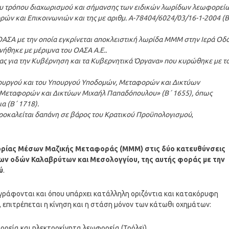
 του τρόπου διαχωρισμού και σήμανσης των ειδικών λωρίδων λεωφορεί
ρών και Επικοινωνιών και της με αριθμ. Α-78404/6024/03/16-1-2004 (Β
 ΟΑΣΑ με την οποία εγκρίνεται αποκλειστική λωρίδα ΜΜΜ στην Ιερά Οδ
ήθηκε με μέριμνα του ΟΑΣΑ Α.Ε..
ίας για την Κυβέρνηση και τα Κυβερνητικά Όργανα» που κυρώθηκε με τ
πουργού και του Yπουργού Yποδομών, Μεταφορών και Δικτύων
Μεταφορών και Δικτύων Μιχαήλ Παπαδόπουλου» (Β΄ 1655), όπως
α (Β΄ 1718).
ν προκαλείται δαπάνη σε βάρος του Κρατικού Προϋπολογισμού
,
ορίας Μέσων Μαζικής Μεταφοράς (ΜΜΜ) στις δύο κατευθύνσεις
 των οδών Καλαβρύτων και Μεσολογγίου, της αυτής φοράς με την
ύ
.
γράφονται και όπου υπάρχει κατάλληλη οριζόντια και κατακόρυφη
επιτρέπεται η κίνηση και η στάση μόνον των κάτωθι οχημάτων:
ρεία και ηλεκτροκίνητα λεωφορεία (Τρόλεϊ)