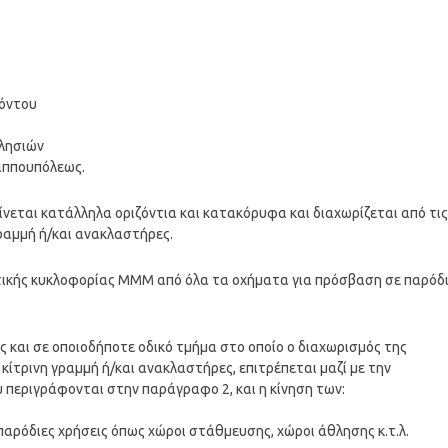
πόντου
κλησιών
λιππουπόλεως.
εται κατάλληλα οριζόντια και κατακόρυφα και διαχωρίζεται από τις
γραμμή ή/και ανακλαστήρες.
στικής κυκλοφορίας ΜΜΜ από όλα τα οχήματα για πρόσβαση σε παρόδ
ς και σε οποιοδήποτε οδικό τμήμα στο οποίο ο διαχωρισμός της
κίτρινη γραμμή ή/και ανακλαστήρες, επιτρέπεται μαζί με την
περιγράφονται στην παράγραφο 2, και η κίνηση των:
ς
παρόδιες χρήσεις όπως χώροι στάθμευσης, χώροι άθλησης κ.τ.λ.