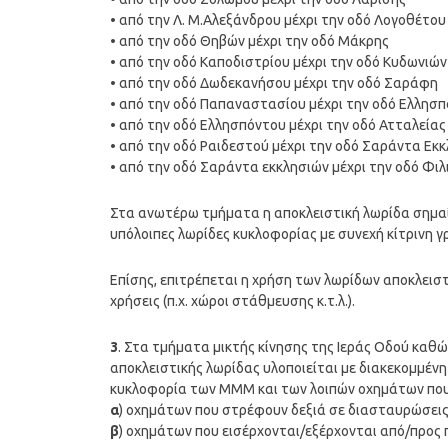
• από την Λ. Μ.Αλεξάνδρου μέχρι την οδό Λογοθέτου
• από την οδό Θηβών μέχρι την οδό Μάκρης
• από την οδό Καποδιστρίου μέχρι την οδό Κυδωνιών
• από την οδό Δωδεκανήσου μέχρι την οδό Σαράφη
• από την οδό Παπαναστασίου μέχρι την οδό Ελλησ
• από την οδό Ελλησπόντου μέχρι την οδό Ατταλείας
• από την οδό Ραιδεστού μέχρι την οδό Σαράντα Εκ
• από την οδό Σαράντα εκκλησιών μέχρι την οδό Φι
Στα ανωτέρω τμήματα η αποκλειστική λωρίδα σημαίν
υπόλοιπες λωρίδες κυκλοφορίας με συνεχή κίτρινη 
Επίσης, επιτρέπεται η χρήση των λωρίδων αποκλει
χρήσεις (π.χ. χώροι στάθμευσης κ.τ.λ.).
3
. Στα τμήματα μικτής κίνησης της Ιεράς Οδού καθώ
αποκλειστικής λωρίδας υλοποιείται με διακεκομμένη 
κυκλοφορία των ΜΜΜ και των λοιπών οχημάτων που 
α
) οχημάτων που στρέφουν δεξιά σε διασταυρώσει
β
) οχημάτων που εισέρχονται/εξέρχονται από/προς 