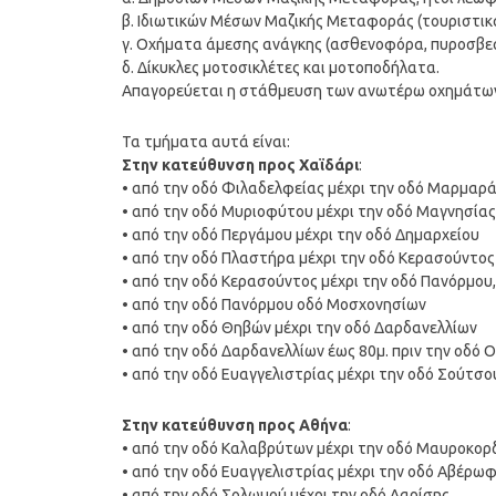
β. Ιδιωτικών Μέσων Μαζικής Μεταφοράς (τουριστικά 
γ. Οχήματα άμεσης ανάγκης (ασθενοφόρα, πυροσβεστ
δ. Δίκυκλες μοτοσικλέτες και μοτοποδήλατα.
Απαγορεύεται η στάθμευση των ανωτέρω οχημάτων
Τα τμήματα αυτά είναι:
Στην κατεύθυνση προς Χαϊδάρι
:
• από την οδό Φιλαδελφείας μέχρι την οδό Μαρμαρ
• από την οδό Μυριοφύτου μέχρι την οδό Μαγνησίας
• από την οδό Περγάμου μέχρι την οδό Δημαρχείου
• από την οδό Πλαστήρα μέχρι την οδό Κερασούντος
• από την οδό Κερασούντος μέχρι την οδό Πανόρμου,
• από την οδό Πανόρμου οδό Μοσχονησίων
• από την οδό Θηβών μέχρι την οδό Δαρδανελλίων
• από την οδό Δαρδανελλίων έως 80μ. πριν την οδό 
• από την οδό Ευαγγελιστρίας μέχρι την οδό Σούτσο
Στην κατεύθυνση προς Αθήνα
:
• από την οδό Καλαβρύτων μέχρι την οδό Μαυροκο
• από την οδό Ευαγγελιστρίας μέχρι την οδό Αβέρω
• από την οδό Σολωμού μέχρι την οδό Λαρίσης