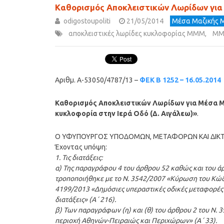
Kαθορισμός Αποκλειστικών Λωρίδων για
odigostoupoliti
21/05/2014
Μέσα Μαζικής 
αποκλειστικές λωρίδες κυκλοφορίας ΜΜΜ
,
Μ
Αριθμ. Α-53050/4787/13 –
ΦΕΚ Β 1252 – 16.05.2014
Kαθορισμός Αποκλειστικών Λωρίδων για Μέσα Μ
κυκλοφορία στην Ιερά Οδό (Δ. Αιγάλεω)»
.
Ο ΥΦΥΠΟΥΡΓΟΣ ΥΠΟΔΟΜΩΝ, ΜΕΤΑΦΟΡΩΝ ΚΑΙ ΔΙΚ
Έχοντας υπόψη:
1. Τις διατάξεις:
α) Της παραγράφου 4 του άρθρου 52 καθώς και του ά
τροποποιήθηκε με το Ν. 3542/2007 «Κύρωση του Κώδικ
4199/2013 «Δημόσιες υπεραστικές οδικές μεταφορές
διατάξεις» (Α΄ 216).
β) Των παραγράφων (η) και (θ) του άρθρου 2 του Ν.
περιοχή Αθηνών-Πειραιώς και Περιχώρων» (Α΄ 33).