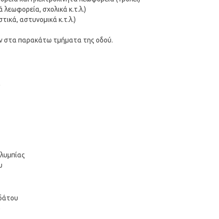
λεωφορεία, σχολικά κ.τ.λ.)
ικά, αστυνομικά κ.τ.λ.)
 στα παρακάτω τμήματα της οδού.
ά
Ολυμπίας
υ
ρδάτου
φ