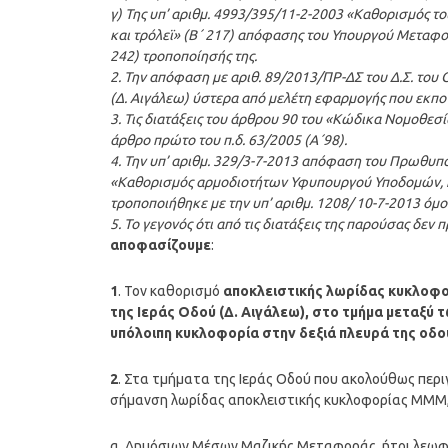
γ) Της υπ’ αριθμ. 4993/395/11-2-2003 «Καθορισμός
και τρόλεϊ» (Β΄ 217) απόφασης του Υπουργού Μεταφο
242) τροποποίησής της.
2. Την απόφαση με αριθ. 89/2013/ΠΡ-ΔΣ του Δ.Σ. του
(Δ. Αιγάλεω) ύστερα από μελέτη εφαρμογής που εκπον
3. Τις διατάξεις του άρθρου 90 του «Κώδικα Νομοθεσ
άρθρο πρώτο του π.δ. 63/2005 (Α΄98).
4. Την υπ’ αριθμ. 329/3-7-2013 απόφαση του Πρωθυ
«Καθορισμός αρμοδιοτήτων Υφυπουργού Υποδομών, 
τροποποιήθηκε με την υπ’ αριθμ. 1208/ 10-7-2013 όμοι
5. Το γεγονός ότι από τις διατάξεις της παρούσας δε
αποφασίζουμε
:
1
. Τον καθορισμό
αποκλειστικής λωρίδας κυκλοφ
της Ιεράς Οδού (Δ. Αιγάλεω), στο τμήμα μεταξύ
υπόλοιπη κυκλοφορία στην δεξιά πλευρά της οδο
2
. Στα τμήματα της Ιεράς Οδού που ακολούθως περι
σήμανση λωρίδας αποκλειστικής κυκλοφορίας ΜΜΜ, 
α. Δημόσιων Μέσων Μαζικής Μεταφοράς, ήτοι λεωφο