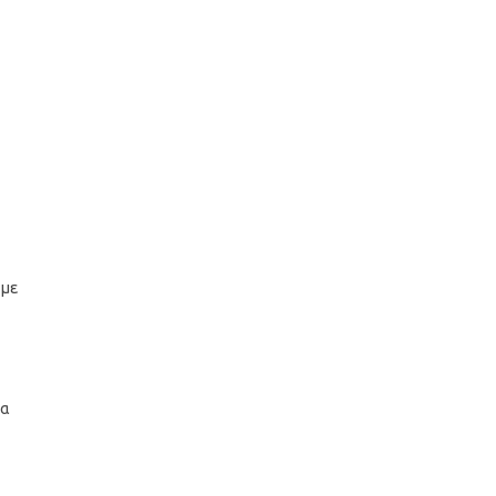
 με
να