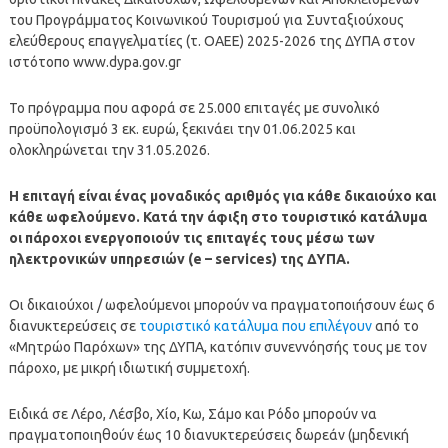
του Προγράμματος Κοινωνικού Τουρισμού για Συνταξιούχους
ελεύθερους επαγγελματίες (τ. ΟΑΕΕ) 2025-2026 της ΔΥΠΑ στον
ιστότοπο www.dypa.gov.gr
Το πρόγραμμα που αφορά σε 25.000 επιταγές με συνολικό
προϋπολογισμό 3 εκ. ευρώ, ξεκινάει την 01.06.2025 και
ολοκληρώνεται την 31.05.2026.
Η επιταγή είναι ένας μοναδικός αριθμός για κάθε δικαιούχο και
κάθε ωφελούμενο. Κατά την άφιξη στο τουριστικό κατάλυμα
οι πάροχοι ενεργοποιούν τις επιταγές τους μέσω των
ηλεκτρονικών υπηρεσιών (e – services) της ΔΥΠΑ.
Οι δικαιούχοι / ωφελούμενοι μπορούν να πραγματοποιήσουν έως 6
διανυκτερεύσεις σε
τουριστικό κατάλυμα που επιλέγουν
από το
«Μητρώο Παρόχων» της ΔΥΠΑ, κατόπιν συνεννόησής τους με τον
πάροχο, με μικρή ιδιωτική συμμετοχή.
Ειδικά σε Λέρο, Λέσβο, Χίο, Κω, Σάμο και Ρόδο μπορούν να
πραγματοποιηθούν έως 10 διανυκτερεύσεις δωρεάν (μηδενική