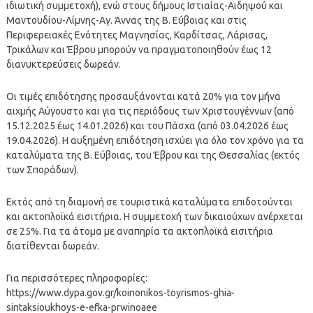
ιδιωτική συμμετοχή), ενώ στους δήμους Ιστιαίας-Αιδηψού και
Μαντουδίου-Λίμνης-Αγ. Άννας της Β. Εύβοιας και στις
Περιφερειακές Ενότητες Μαγνησίας, Καρδίτσας, Λάρισας,
Τρικάλων και Έβρου μπορούν να πραγματοποιηθούν έως 12
διανυκτερεύσεις δωρεάν.
Οι τιμές επιδότησης προσαυξάνονται κατά 20% για τον μήνα
αιχμής Αύγουστο και για τις περιόδους των Χριστουγέννων (από
15.12.2025 έως 14.01.2026) και του Πάσχα (από 03.04.2026 έως
19.04.2026). Η αυξημένη επιδότηση ισχύει για όλο τον χρόνο για τα
καταλύματα της Β. Εύβοιας, του Έβρου και της Θεσσαλίας (εκτός
των Σποράδων).
Εκτός από τη διαμονή σε τουριστικά καταλύματα επιδοτούνται
και ακτοπλοϊκά εισιτήρια. Η συμμετοχή των δικαιούχων ανέρχεται
σε 25%. Για τα άτομα με αναπηρία τα ακτοπλοϊκά εισιτήρια
διατίθενται δωρεάν.
Για περισσότερες πληροφορίες:
https://www.dypa.gov.gr/koinonikos-toyrismos-ghia-
sintaksioukhoys-e-efka-prwinoaee