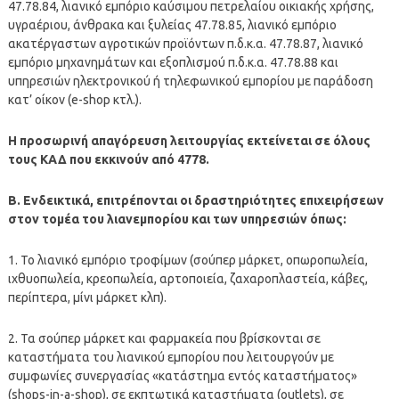
47.78.84, λιανικό εμπόριο καύσιμου πετρελαίου οικιακής χρήσης,
υγραέριου, άνθρακα και ξυλείας 47.78.85, λιανικό εμπόριο
ακατέργαστων αγροτικών προϊόντων π.δ.κ.α. 47.78.87, λιανικό
εμπόριο μηχανημάτων και εξοπλισμού π.δ.κ.α. 47.78.88 και
υπηρεσιών ηλεκτρονικού ή τηλεφωνικού εμπορίου με παράδοση
κατ’ οίκον (e-shop κτλ.).
Η προσωρινή απαγόρευση λειτουργίας εκτείνεται σε όλους
τους ΚΑΔ που εκκινούν από 4778.
B. Ενδεικτικά, επιτρέπονται οι δραστηριότητες επιχειρήσεων
στον τομέα του λιανεμπορίου και των υπηρεσιών όπως:
1. Το λιανικό εμπόριο τροφίμων (σούπερ μάρκετ, οπωροπωλεία,
ιχθυοπωλεία, κρεοπωλεία, αρτοποιεία, ζαχαροπλαστεία, κάβες,
περίπτερα, μίνι μάρκετ κλπ).
2. Τα σούπερ μάρκετ και φαρμακεία που βρίσκονται σε
καταστήματα του λιανικού εμπορίου που λειτουργούν με
συμφωνίες συνεργασίας «κατάστημα εντός καταστήματος»
(shops-in-a-shop), σε εκπτωτικά καταστήματα (outlets), σε