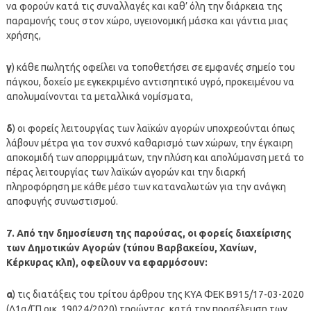
να φορούν κατά τις συναλλαγές και καθ’ όλη την διάρκεια της
παραμονής τους στον χώρο, υγειονομική μάσκα και γάντια μιας
χρήσης,
γ
) κάθε πωλητής οφείλει να τοποθετήσει σε εμφανές σημείο του
πάγκου, δοχείο με εγκεκριμένο αντισηπτικό υγρό, προκειμένου να
απολυμαίνονται τα μεταλλικά νομίσματα,
δ
) οι φορείς λειτουργίας των λαϊκών αγορών υποχρεούνται όπως
λάβουν μέτρα για τον συχνό καθαρισμό των χώρων, την έγκαιρη
αποκομιδή των απορριμμάτων, την πλύση και απολύμανση μετά το
πέρας λειτουργίας των λαϊκών αγορών και την διαρκή
πληροφόρηση με κάθε μέσο των καταναλωτών για την ανάγκη
αποφυγής συνωστισμού.
7. Από την δημοσίευση της παρούσας, οι φορείς διαχείρισης
των Δημοτικών Αγορών (τύπου Βαρβακείου, Χανίων,
Κέρκυρας κλπ), οφείλουν να εφαρμόσουν:
α
) τις διατάξεις του τρίτου άρθρου της ΚΥΑ ΦΕΚ Β915/17-03-2020
(Δ1α/ΓΠ.οικ. 19024/2020) τηρώντας, κατά την προσέλευση των