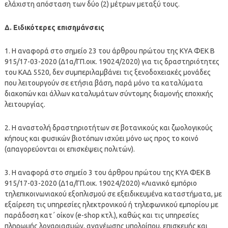
ελάχιστη απόσταση των δύο (2) μέτρων μεταξύ τους.
Δ. Ειδικότερες επισημάνσεις
1. Η αναφορά στο σημείο 23 του άρθρου πρώτου της ΚΥΑ ΦΕΚ Β
915/17-03-2020 (Δ1α/ΓΠ.οικ. 19024/2020) για τις δραστηριότητες
του ΚΑΔ 5520, δεν συμπεριλαμβάνει τις ξενοδοχειακές μονάδες
που λειτουργούν σε ετήσια βάση, παρά μόνο τα καταλύματα
διακοπών και άλλων καταλυμάτων σύντομης διαμονής εποχικής
λειτουργίας.
2. Η αναστολή δραστηριοτήτων σε βοτανικούς και ζωολογικούς
κήπους και φυσικών βιοτόπων ισχύει μόνο ως προς το κοινό
(απαγορεύονται οι επισκέψεις πολιτών).
3. Η αναφορά στο σημείο 3 του άρθρου πρώτου της ΚΥΑ ΦΕΚ Β
915/17-03-2020 (Δ1α/ΓΠ.οικ. 19024/2020) «Λιανικό εμπόριο
τηλεπικοινωνιακού εξοπλισμού σε εξειδικευμένα καταστήματα, με
εξαίρεση τις υπηρεσίες ηλεκτρονικού ή τηλεφωνικού εμπορίου με
παράδοση κατ΄ οίκον (e-shop κτλ.), καθώς και τις υπηρεσίες
πληρωμής λογαριασμών, ανανέωσης υπολοίπου, επισκευής και