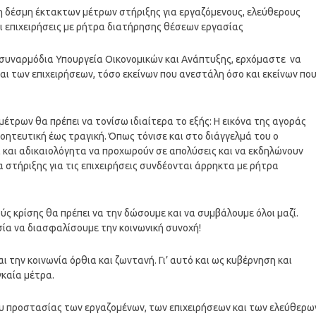
η δέσμη έκτακτων μέτρων στήριξης για εργαζόμενους, ελεύθερους
 επιχειρήσεις με ρήτρα διατήρησης θέσεων εργασίας
 συναρμόδια Υπουργεία Οικονομικών και Ανάπτυξης, ερχόμαστε να
ι των επιχειρήσεων, τόσο εκείνων που ανεστάλη όσο και εκείνων πο
τρων θα πρέπει να τονίσω ιδιαίτερα το εξής: Η εικόνα της αγοράς
οητευτική έως τραγική. Όπως τόνισε και στο διάγγελμά του ο
α και αδικαιολόγητα να προχωρούν σε απολύσεις και να εκδηλώνουν
 στήριξης για τις επιχειρήσεις συνδέονται άρρηκτα με ρήτρα
ς κρίσης θα πρέπει να την δώσουμε και να συμβάλουμε όλοι μαζί.
υσία να διασφαλίσουμε την κοινωνική συνοχή!
αι την κοινωνία όρθια και ζωντανή. Γι’ αυτό και ως κυβέρνηση και
καία μέτρα.
τυ προστασίας των εργαζομένων, των επιχειρήσεων και των ελεύθερω