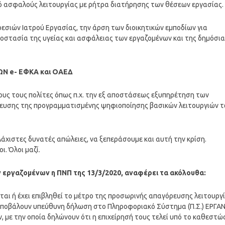
κό ασφαλούς λειτουργίας με ρήτρα διατήρησης των θέσεων εργασίας.
εσιών Ιατρού Εργασίας, την άρση των διοικητικών εμποδίων για
 προστασία της υγείας και ασφάλειας των εργαζομένων και της δημόσι
Ν e- ΕΦΚΑ και ΟΑΕΔ
ους τους πολίτες όπως π.χ. την εξ αποστάσεως εξυπηρέτηση των
πευσης της προγραμματισμένης ψηφιοποίησης βασικών λειτουργιών 
άχιστες δυνατές απώλειες, να ξεπεράσουμε και αυτή την κρίση.
ι. Όλοι μαζί.
ν εργαζομένων η ΠΝΠ της 13/3/2020, αναφέρει τα ακόλουθα:
εται ή έχει επιβληθεί το μέτρο της προσωρινής απαγόρευσης λειτουργί
 υποβάλουν υπεύθυνη δήλωση στο Πληροφοριακό Σύστημα (Π.Σ.) ΕΡΓΑ
 με την οποία δηλώνουν ότι η επιχείρησή τους τελεί υπό το καθεστώ