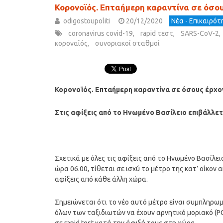
Κορονοϊός. Επταήμερη καραντίνα σε όσου
odigostoupoliti
20/12/2020
Νέα - Επικαιρό
coronavirus covid-19
,
rapid τεστ
,
SARS-CoV-2
,
κοροναϊός
,
συνοριακοί σταθμοί
Κορονοϊός. Επταήμερη καραντίνα σε όσους έρχο
Στις αφίξεις από το Ηνωμένο Βασίλειο επιβάλλετ
Σχετικά με όλες τις αφίξεις από το Ηνωμένο Βασίλει
ώρα 06.00, τίθεται σε ισχύ το μέτρο της κατ’ οίκον 
αφίξεις από κάθε άλλη χώρα.
Σημειώνεται ότι το νέο αυτό μέτρο είναι συμπληρωμ
όλων των ταξιδιωτών να έχουν αρνητικό μοριακό (P