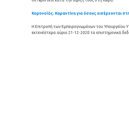
σε rapid test κατά την άφιξή τους στη χώρα.
Κορονοϊός. Καραντίνα για όσους εισέρχονται στ
Η Επιτροπή των Εμπειρογνωμόνων του Υπουργείου Υγ
εκτενέστερα αύριο 21-12-2020 τα επιστημονικά δεδο