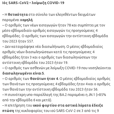
Ιός SARS-CoV2 – λοίμωξη COVID-19
– Η
θετικότητα
στο σύνολο των ελεγχθέντων δειγμάτων
παραμένει
χαμηλή
.
– Ο αριθμός των νέων εισαγωγών ήταν 78 και συμπίπτει με τον
μέσο εβδομαδιαίο αριθμός εισαγωγών τις προηγούμενες 4
εβδομάδες. Ο αριθμός των εισαγωγών την αντίστοιχη εβδομάδα
του 2023 ήταν 557.
– Δεν καταγράφηκε νέα διασωλήνωση. Ο μέσος εβδομαδιαίος
αριθμός νέων διασωληνώσεων κατά τις προηγούμενες 4
εβδομάδες ήταν 3 και ο αριθμός των διασωληνώσεων την
αντίστοιχη εβδομάδα του 2023 ήταν 19.
– Ο αριθμός των ασθενών με λοίμωξη COVID-19 που νοσηλεύονται
διασωληνωμένοι είναι 5
.
– Ο αριθμός των
θανάτων ήταν 4
. Ο μέσος εβδομαδιαίος αριθμός
των θανάτων τις προηγούμενες 4 εβδομάδες ήταν 4 και ο αριθμός
των θανάτων την αντίστοιχη εβδομάδα του 2023 ήταν 56.
– Η συχνότερη υπο-παραλλαγή της ΒΑ.2 παραμένει η JN.1 (>85%
από την εβδομάδα 6 και μετά).
– Η επιτήρηση του
ιικού φορτίου στα αστικά λύματα έδειξε
πτώση
της κυκλοφορίας του ιού SARS-CoV-2 σε 3 από τις 9