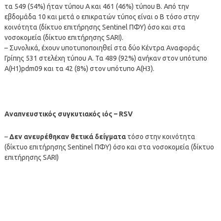
τα 549 (54%) ήταν τύπου Α και 461 (46%) τύπου Β. Από την
εβδομάδα 10 και μετά ο επικρατών τύπος είναι ο Β τόσο στην
κοινότητα (δίκτυο επιτήρησης Sentinel ΠΦΥ) όσο και στα
νοσοκομεία (δίκτυο επιτήρησης SARI).
– Συνολικά, έχουν υποτυποποιηθεί στα δύο Κέντρα Αναφοράς
Γρίπης 531 στελέχη τύπου Α. Τα 489 (92%) ανήκαν στον υπότυπο
Α(Η1)pdm09 και τα 42 (8%) στον υπότυπο Α(Η3).
Αναπνευστικός συγκυτιακός ιός – RSV
–
Δεν ανευρέθηκαν θετικά δείγματα
τόσο στην κοινότητα
(δίκτυο επιτήρησης Sentinel ΠΦΥ) όσο και στα νοσοκομεία (δίκτυο
επιτήρησης SARI)