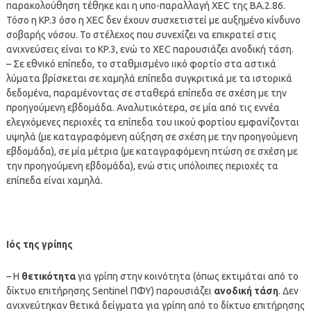
παρακολούθηση τέθηκε και η υπο-παραλλαγή XEC της ΒΑ.2.86.
Τόσο η KP.3 όσο η XEC δεν έχουν συσχετιστεί με αυξημένο κίνδυνο
σοβαρής νόσου. Το στέλεχος που συνεχίζει να επικρατεί στις
ανιχνεύσεις είναι το KP.3, ενώ το XEC παρουσιάζει ανοδική τάση.
– Σε εθνικό επίπεδο, το σταθμισμένο ιικό φορτίο στα αστικά
λύματα βρίσκεται σε χαμηλά επίπεδα συγκριτικά με τα ιστορικά
δεδομένα, παραμένοντας σε σταθερά επίπεδα σε σχέση με την
προηγούμενη εβδομάδα. Αναλυτικότερα, σε μία από τις εννέα
ελεγχόμενες περιοχές τα επίπεδα του ιικού φορτίου εμφανίζονται
υψηλά (με καταγραφόμενη αύξηση σε σχέση με την προηγούμενη
εβδομάδα), σε μία μέτρια (με καταγραφόμενη πτώση σε σχέση με
την προηγούμενη εβδομάδα), ενώ στις υπόλοιπες περιοχές τα
επίπεδα είναι χαμηλά.
Ιός της γρίπης
– Η
θετικότητα
για γρίπη στην κοινότητα (όπως εκτιμάται από το
δίκτυο επιτήρησης Sentinel ΠΦΥ) παρουσιάζει
ανοδική τάση
. Δεν
ανιχνεύτηκαν θετικά δείγματα για γρίπη από το δίκτυο επιτήρησης