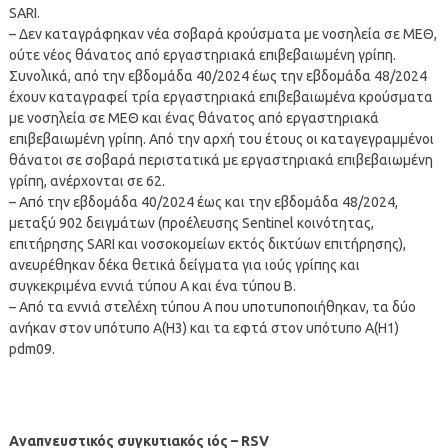
SARI.
– Δεν καταγράφηκαν νέα σοβαρά κρούσματα με νοσηλεία σε ΜΕΘ,
ούτε νέος θάνατος από εργαστηριακά επιβεβαιωμένη γρίπη.
Συνολικά, από την εβδομάδα 40/2024 έως την εβδομάδα 48/2024
έχουν καταγραφεί τρία εργαστηριακά επιβεβαιωμένα κρούσματα
με νοσηλεία σε ΜΕΘ και ένας θάνατος από εργαστηριακά
επιβεβαιωμένη γρίπη. Από την αρχή του έτους οι καταγεγραμμένοι
θάνατοι σε σοβαρά περιστατικά με εργαστηριακά επιβεβαιωμένη
γρίπη, ανέρχονται σε 62.
– Από την εβδομάδα 40/2024 έως και την εβδομάδα 48/2024,
μεταξύ 902 δειγμάτων (προέλευσης Sentinel κοινότητας,
επιτήρησης SARI και νοσοκομείων εκτός δικτύων επιτήρησης),
ανευρέθηκαν δέκα θετικά δείγματα για ιούς γρίπης και
συγκεκριμένα εννιά τύπου Α και ένα τύπου Β.
– Από τα εννιά στελέχη τύπου Α που υποτυποποιήθηκαν, τα δύο
ανήκαν στον υπότυπο Α(Η3) και τα εφτά στον υπότυπο Α(Η1)
pdm09.
Αναπνευστικός συγκυτιακός ιός – RSV