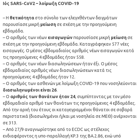
Ιός SARS-CoV2 – λοίμωξη COVID-19
– Η
θετικότητα
στο σύνολο των ελεγχθέντων δειγμάτων
παρουσίασε μικρή
μείωση
σε σχέση με την προηγούμενη
εβδομάδα.
– Ο αριθμός των νέων
εισαγωγών
παρουσίασε μικρή
μείωση
σε
σχέση με την προηγούμενη εβδομάδα. Καταγράφηκαν 577 νέες
εισαγωγές. Ο μέσος εβδομαδιαίος αριθμός νέων εισαγωγών κατά
τις προηγούμενες 4 εβδομάδες ήταν 558.
– Ο αριθμός των νέων διασωληνώσεων ήταν έξι. Ο μέσος
εβδομαδιαίος αριθμός νέων διασωληνώσεων κατά τις
προηγούμενες 4 εβδομάδες ήταν 12.
– Ο αριθμός των ασθενών με λοίμωξη COVID-19 που νοσηλεύονται
διασωληνωμένοι είναι 26
.
– Ο
αριθμός των θανάτων ήταν 24
, συμπίπτοντας με τον μέσο
εβδομαδιαίο αριθμό των θανάτων τις προηγούμενες 4 εβδομάδες.
Από την αρχή του έτους οι καταγεγραμμένοι θάνατοι σε σοβαρά
περιστατικά (διασωλημένοι ή/και με νοσηλεία σε ΜΕΘ) ανέρχονται
σε 313.
– Από 27/9 αναγνωρίστηκε από το ECDC ως στέλεχος
ενδιαφέροντος η υπο-παραλλαγή KP.3 της ΒΑ.2.86, ενώ υπό