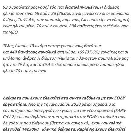
93
συμπολίτες μας νοσηλεύονται
διασωληνωμένοι
. Η διάμεση
ηλικία τους είναι 68 ετών. 26 (28.0%) είναι γυναίκες και οι υπόλοιποι
άνδρες. To 91.4%, των διασωληνωμένων, έχει υποκείμενο νόσημα ή
είναι ηλικιωμένοι 70 ετών και άνω.
238
ασθενείς έχουν εξέλθει από
τις ΜΕΘ.
Τέλος, έχουμε
13
ακόμα καταγεγραμμένους θανάτους
και
449
θανάτους συνολικά
στη χώρα. 169 (37.6%) γυναίκες και οι
υπόλοιποι άνδρες. Η διάμεση ηλικία των θανόντων συμπολιτών μας
ήταν τα 79 έτη και το 96.4% είχε κάποιο υποκείμενο νόσημα ή/και
ηλικία 70 ετών και άνω
Δείγματα που έχουν ελεγχθεί στα συνεργαζόμενα με τον ΕΟΔΥ
εργαστήρια
: Από την 1η Ιανουαρίου 2020 μέχρι σήμερα, στα
εργαστήρια που διενεργούν ελέγχους για τον νέο κορωνοϊό (SARS-
CoV-2) και που δηλώνουν συστηματικά στον ΕΟΔΥ το σύνολο των
δειγμάτων που ελέγχουν (θετικά και αρνητικά), έχουν
συνολικά
ελεγχθεί 1423000 κλινικά δείγματα. Rapid Ag έχουν ελεγχθεί