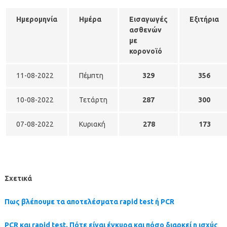
Ημερομηνία
Ημέρα
Εισαγωγές
Εξιτήρια
ασθενών
με
κορονοϊό
11-08-2022
Πέμπτη
329
356
10-08-2022
Τετάρτη
287
300
07-08-2022
Κυριακή
278
173
Σχετικά
Πως βλέπουμε τα αποτελέσματα rapid test ή PCR
PCR και rapid test. Πότε είναι έγκυρα και πόσο διαρκεί η ισχύς