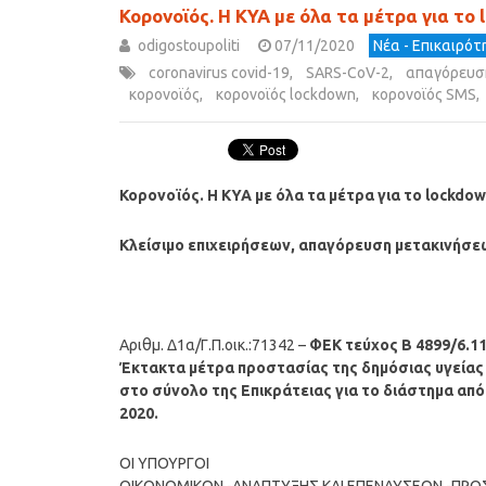
Κορονοϊός. Η ΚΥΑ με όλα τα μέτρα για το
odigostoupoliti
07/11/2020
Νέα - Επικαιρό
coronavirus covid-19
,
SARS-CoV-2
,
απαγόρευσ
κορονοϊός
,
κορονοϊός lockdown
,
κορονοϊός SMS
,
Κορονοϊός. Η ΚΥΑ με όλα τα μέτρα για το lockdo
Κλείσιμο επιχειρήσεων, απαγόρευση μετακινήσε
Αριθμ. Δ1α/Γ.Π.οικ.:71342 –
ΦΕΚ τεύχος Β 4899/6.11
Έκτακτα μέτρα προστασίας της δημόσιας υγείας
στο σύνολο της Επικράτειας για το διάστημα από
2020.
ΟΙ ΥΠΟΥΡΓΟΙ