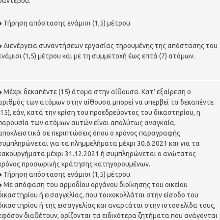
ραντεβού.
● Τήρηση απόστασης ενάμισι (1,5) μέτρου.
● Διενέργεια συναντήσεων εργασίας τηρουμένης της απόστασης του
ενάμισι (1,5) μέτρου και με τη συμμετοχή έως επτά (7) ατόμων.
● Μέχρι δεκαπέντε (15) άτομα στην αίθουσα. Κατ’ εξαίρεση ο
αριθμός των ατόμων στην αίθουσα μπορεί να υπερβεί τα δεκαπέντε
(15), εάν, κατά την κρίση του προεδρεύοντος του δικαστηρίου, η
παρουσία των ατόμων αυτών είναι απολύτως αναγκαία,
αποκλειστικά σε περιπτώσεις όπου ο χρόνος παραγραφής
συμπληρώνεται για τα πλημμελήματα μέχρι 30.6.2021 και για τα
κακουργήματα μέχρι 31.12.2021 ή συμπληρώνεται ο ανώτατος
χρόνος προσωρινής κράτησης κατηγορουμένων.
● Τήρηση απόστασης ενάμισι (1,5) μέτρου.
● Με απόφαση του αρμοδίου οργάνου διοίκησης του οικείου
δικαστηρίου ή εισαγγελίας, που τοιχοκολλάται στην είσοδο του
δικαστηρίου ή της εισαγγελίας και αναρτάται στην ιστοσελίδα τους,
εφόσον διαθέτουν, ορίζονται τα ειδικότερα ζητήματα που ανάγονται