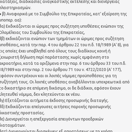
διατάξεις, διαδικασίες αναγκαστικής εκτέλεσης και διενέργειας
πλειστηριασμών.
● β) Αναφορικά με το Συμβούλιο της Επικρατείας, κατ’ εξαίρεση της
υποπερ. αα):
βα) Εκδικάζονται οι ώριμες προς συζήτηση υποθέσεις ενώπιον της
Ολομέλειας του Συμβουλίου της Επικρατείας,
ββ) εκδικάζονται ενώπιον των τμημάτων οι ώριμες προς συζήτηση
υποθέσεις, κατά την παρ. 4 του άρθρου 22 του π.δ. 18/1989 (Α’ 8), για
τις οποίες έχει υποβληθεί από όλους τους διαδίκους κοινή ή
ξεχωριστή δήλωση περί παράστασης χωρίς εμφάνιση στο
ακροατήριο, κατά τα οριζόμενα στην παρ. 6 του άρθρου 33 του π.δ.
18/1989 και στην παρ. 2 του άρθρου 71 του ν. 4722/2020 (Α’ 177),
εφόσον συντρέχουν και οι λοιπές νόμιμες προϋποθέσεις για τη
συζήτησή τους. Oι λοιπές υποθέσεις αναβάλλονται υποχρεωτικά από
το δικαστήριο σε επόμενη δικάσιμο, οι δε διάδικοι, εφόσον έχουν
κλητευθεί νόμιμα, δεν κλητεύονται εκ νέου.
βγ) Εξετάζονται αιτήματα έκδοσης προσωρινής διαταγής.
βδ) Εκδικάζονται επείγουσες αιτήσεις παροχής προσωρινής
δικαστικής προστασίας.
βε) Διενεργείται η επεξεργασία επειγόντων προεδρικών
διαταγμάτων.
βστ) Διενεργούνται διασκέψεις εξ αποστάσεως με τη χρήση