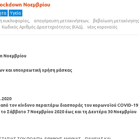
 lockdown Νοεμβρίου
τητα
Υγεία
η κυκλοφορίας
,
απαγόρευση μετακινήσεων
,
βεβαίωση μετακίνηση
Κωδικός Αριθμός Δραστηριότητας (ΚΑΔ)
,
νέος κοροναϊός
wn Νοεμβρίου
ων και υποχρεωτική χρήση μάσκας
.2020
 από τον κίνδυνο περαιτέρω διασποράς του κορωνοϊού COVID-19
 το Σάββατο 7 Νοεμβρίου 2020 έως και τη Δευτέρα 30 Νοεμβρίου