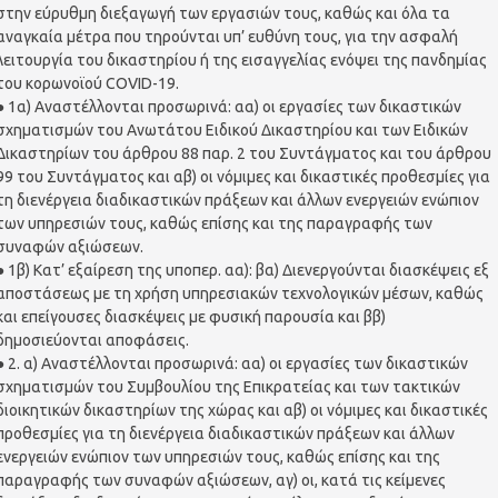
στην εύρυθμη διεξαγωγή των εργασιών τους, καθώς και όλα τα
αναγκαία μέτρα που τηρούνται υπ’ ευθύνη τους, για την ασφαλή
λειτουργία του δικαστηρίου ή της εισαγγελίας ενόψει της πανδημίας
του κορωνοϊού COVID-19.
● 1α) Αναστέλλονται προσωρινά: αα) οι εργασίες των δικαστικών
σχηματισμών του Ανωτάτου Ειδικού Δικαστηρίου και των Ειδικών
Δικαστηρίων του άρθρου 88 παρ. 2 του Συντάγματος και του άρθρου
99 του Συντάγματος και αβ) οι νόμιμες και δικαστικές προθεσμίες για
τη διενέργεια διαδικαστικών πράξεων και άλλων ενεργειών ενώπιον
των υπηρεσιών τους, καθώς επίσης και της παραγραφής των
συναφών αξιώσεων.
● 1β) Κατ’ εξαίρεση της υποπερ. αα): βα) Διενεργούνται διασκέψεις εξ
αποστάσεως με τη χρήση υπηρεσιακών τεχνολογικών μέσων, καθώς
και επείγουσες διασκέψεις με φυσική παρουσία και ββ)
δημοσιεύονται αποφάσεις.
● 2. α) Αναστέλλονται προσωρινά: αα) οι εργασίες των δικαστικών
σχηματισμών του Συμβουλίου της Επικρατείας και των τακτικών
διοικητικών δικαστηρίων της χώρας και αβ) οι νόμιμες και δικαστικές
προθεσμίες για τη διενέργεια διαδικαστικών πράξεων και άλλων
ενεργειών ενώπιον των υπηρεσιών τους, καθώς επίσης και της
παραγραφής των συναφών αξιώσεων, αγ) οι, κατά τις κείμενες