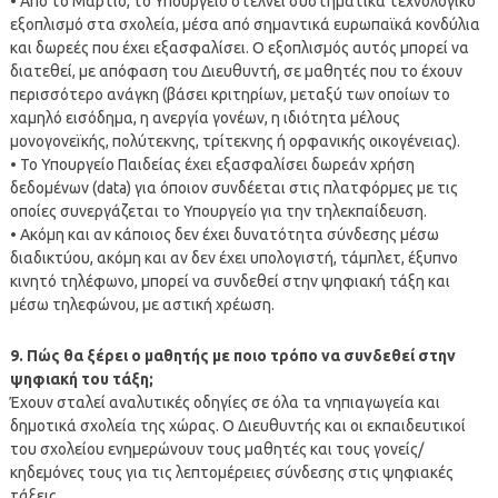
• Από το Μάρτιο, το Υπουργείο στέλνει συστηματικά τεχνολογικό
εξοπλισμό στα σχολεία, μέσα από σημαντικά ευρωπαϊκά κονδύλια
και δωρεές που έχει εξασφαλίσει. Ο εξοπλισμός αυτός μπορεί να
διατεθεί, με απόφαση του Διευθυντή, σε μαθητές που το έχουν
περισσότερο ανάγκη (βάσει κριτηρίων, μεταξύ των οποίων το
χαμηλό εισόδημα, η ανεργία γονέων, η ιδιότητα μέλους
μονογονεïκής, πολύτεκνης, τρίτεκνης ή ορφανικής οικογένειας).
• Το Υπουργείο Παιδείας έχει εξασφαλίσει δωρεάν χρήση
δεδομένων (data) για όποιον συνδέεται στις πλατφόρμες με τις
οποίες συνεργάζεται το Υπουργείο για την τηλεκπαίδευση.
• Ακόμη και αν κάποιος δεν έχει δυνατότητα σύνδεσης μέσω
διαδικτύου, ακόμη και αν δεν έχει υπολογιστή, τάμπλετ, έξυπνο
κινητό τηλέφωνο, μπορεί να συνδεθεί στην ψηφιακή τάξη και
μέσω τηλεφώνου, με αστική χρέωση.
9. Πώς θα ξέρει ο μαθητής με ποιο τρόπο να συνδεθεί στην
ψηφιακή του τάξη;
Έχουν σταλεί αναλυτικές οδηγίες σε όλα τα νηπιαγωγεία και
δημοτικά σχολεία της χώρας. Ο Διευθυντής και οι εκπαιδευτικοί
του σχολείου ενημερώνουν τους μαθητές και τους γονείς/
κηδεμόνες τους για τις λεπτομέρειες σύνδεσης στις ψηφιακές
τάξεις.