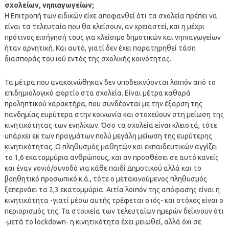
σχολείων, νηπιαγωγείων;
Η Επιτροπή των ειδικών είχε αποφανθεί ότι τα σχολεία πρέπει να
είναι τα τελευταία που θα κλείσουν, αν χρειαστεί, και η μέχρι
πρότινος εισήγησή τους για κλείσιμο δημοτικών και νηπιαγωγείων
ήταν αρνητική. Και αυτό, γιατί δεν έχει παρατηρηθεί τάση
διασποράς του ιού εντός της σχολικής κοινότητας.
Τα μέτρα που ανακοινώθηκαν δεν υποδεικνύονται λοιπόν από το
επιδημιολογικό φορτίο στα σχολεία. Είναι μέτρα καθαρά
προληπτικού χαρακτήρα, που συνδέονται με την έξαρση της
πανδημίας ευρύτερα στην κοινωνία και στοχεύουν στη μείωση της
κινητικότητας των ενηλίκων. Όσο τα σχολεία είναι κλειστά, τότε
υπάρχει εκ των πραγμάτων πολύ μεγάλη μείωση της ευρύτερης
κινητικότητας. Ο πληθυσμός μαθητών και εκπαιδευτικών αγγίζει
το 1,6 εκατομμύρια ανθρώπους, και αν προσθέσει σε αυτό κανείς
και έναν γονιό/συνοδό για κάθε παιδί Δημοτικού αλλά και το
βοηθητικό προσωπικό κ.ά., τότε ο μετακινούμενος πληθυσμός
ξεπερνάει τα 2,3 εκατομμύρια. Αιτία λοιπόν της απόφασης είναι η
κινητικότητα -γιατί μέσω αυτής τρέφεται ο ιός- και στόχος είναι ο
περιορισμός της. Τα στοιχεία των τελευταίων ημερών δείχνουν ότι
-μετά το lockdown- η κινητικότητα έχει μειωθεί, αλλά όχι σε