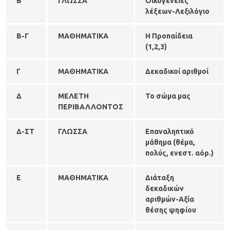
Β
ΓΛΩΣΣΑ
Οικογένειες
λέξεων-Λεξιλόγιο
Β-Γ
ΜΑΘΗΜΑΤΙΚΑ
Η Προπαίδεια
(1,2,3)
Γ
ΜΑΘΗΜΑΤΙΚΑ
Δεκαδικοί αριθμοί
Δ
ΜΕΛΕΤΗ
Το σώμα μας
ΠΕΡΙΒΑΛΛΟΝΤΟΣ
Δ-ΣΤ
ΓΛΩΣΣΑ
Επαναληπτικό
μάθημα (θέμα,
πολύς, ενεστ. αόρ.)
Ε
ΜΑΘΗΜΑΤΙΚΑ
Διάταξη
δεκαδικών
αριθμών-Αξία
θέσης ψηφίου