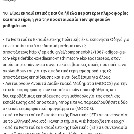
10. Είμαι εκπαιδευτικός και θα ήθελα περαιτέρω πληροφορίες
και υποστήριξη για την προετοιμασία των ψηφιακών
μαθημάτων.
• Το Ινστιτούτο Εκπαιδευτικής Πολιτικής έχει εκπονήσει Οδηγό για
τον εκπαιδευτικό σχεδιασμό μαθημάτων εξ
αποστάσεως http://iep.edu.gr/el/component/k2/1067-odigos-gia-
ton-ekpaideftiko-sxediasmo-mathimaton-eks-apostaseos, στον
οποίο αποτυπώνονται συνοπτικά οι βασικές αρχές που πρέπει να
ακολουθούνται για την αποδοτικότερη εφαρμογή της εξ
αποστάσεως εκπαίδευσης και είναι διαθέσιμο για όλους.
• Λειτουργούν Ανοικτά Διαδικτυακά Μαθήματα (MOOCS) για την
ταχεία επιμόρφωση των εκπαιδευτικών πρωτοβάθμιας και
δευτεροβάθμιας εκπαίδευσης στη μεθοδολογία της σχολικής
εκπαίδευσης από απόσταση. Μπορείτε να παρακολουθήσετε δύο
σχετικά επιμορφωτικά προγράμματα (MOOCS):
◦ από το Ινστιτούτο Εκπαιδευτικής Πολιτικής (ΙΕΠ) σε συνεργασία
με το Ελληνικό Ανοικτό Πανεπιστήμιο (ΕΑΠ): https://learn.eap.gr/
◦ από το Ινστιτούτο Εκπαιδευτικής Πολιτικής (ΙΕΠ) σε συνεργασία
με το Πανεπιστήμιο Αιγαίου: https://elearn.aegean.gr