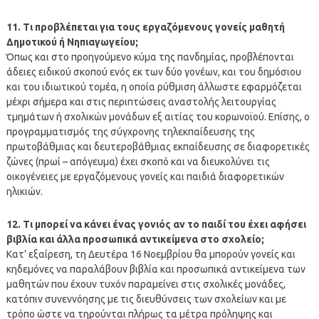
11. Τι προβλέπεται για τους εργαζόμενους γονείς μαθητή
Δημοτικού ή Νηπιαγωγείου;
Όπως και στο προηγούμενο κύμα της πανδημίας, προβλέπονται
άδειες ειδικού σκοπού ενός εκ των δύο γονέων, και του δημόσιου
και του ιδιωτικού τομέα, η οποία ρύθμιση άλλωστε εφαρμόζεται
μέχρι σήμερα και στις περιπτώσεις αναστολής λειτουργίας
τμημάτων ή σχολικών μονάδων εξ αιτίας του κορωνοϊού. Επίσης, ο
προγραμματισμός της σύγχρονης τηλεκπαίδευσης της
πρωτοβάθμιας και δευτεροβάθμιας εκπαίδευσης σε διαφορετικές
ζώνες (πρωί – απόγευμα) έχει σκοπό και να διευκολύνει τις
οικογένειες με εργαζόμενους γονείς και παιδιά διαφορετικών
ηλικιών.
12. Τι μπορεί να κάνει ένας γονιός αν το παιδί του έχει αφήσει
βιβλία και άλλα προσωπικά αντικείμενα στο σχολείο;
Κατ’ εξαίρεση, τη Δευτέρα 16 Νοεμβρίου θα μπορούν γονείς και
κηδεμόνες να παραλάβουν βιβλία και προσωπικά αντικείμενα των
μαθητών που έχουν τυχόν παραμείνει στις σχολικές μονάδες,
κατόπιν συνεννόησης με τις διευθύνσεις των σχολείων και με
τρόπο ώστε να τηρούνται πλήρως τα μέτρα πρόληψης και