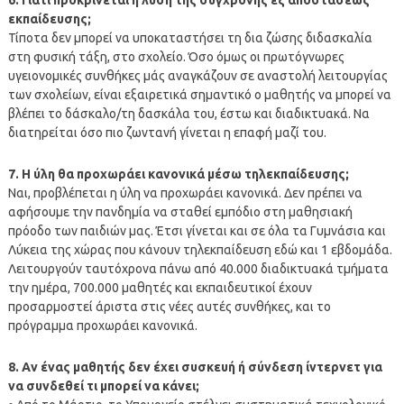
εκπαίδευσης;
Τίποτα δεν μπορεί να υποκαταστήσει τη δια ζώσης διδασκαλία
στη φυσική τάξη, στο σχολείο. Όσο όμως οι πρωτόγνωρες
υγειονομικές συνθήκες μάς αναγκάζουν σε αναστολή λειτουργίας
των σχολείων, είναι εξαιρετικά σημαντικό ο μαθητής να μπορεί να
βλέπει το δάσκαλο/τη δασκάλα του, έστω και διαδικτυακά. Να
διατηρείται όσο πιο ζωντανή γίνεται η επαφή μαζί του.
7. Η ύλη θα προχωράει κανονικά μέσω τηλεκπαίδευσης;
Ναι, προβλέπεται η ύλη να προχωράει κανονικά. Δεν πρέπει να
αφήσουμε την πανδημία να σταθεί εμπόδιο στη μαθησιακή
πρόοδο των παιδιών μας. Έτσι γίνεται και σε όλα τα Γυμνάσια και
Λύκεια της χώρας που κάνουν τηλεκπαίδευση εδώ και 1 εβδομάδα.
Λειτουργούν ταυτόχρονα πάνω από 40.000 διαδικτυακά τμήματα
την ημέρα, 700.000 μαθητές και εκπαιδευτικοί έχουν
προσαρμοστεί άριστα στις νέες αυτές συνθήκες, και το
πρόγραμμα προχωράει κανονικά.
8. Αν ένας μαθητής δεν έχει συσκευή ή σύνδεση ίντερνετ για
να συνδεθεί τι μπορεί να κάνει;