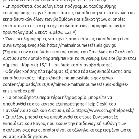
• Επιπρόσθετα, δρομολογείται πρόγραμμα ταχύρρυθμης
επιμόρφωσης στην εξ αποστάσεως εκπαίδευση για το σύνολο των
εκπαιδευτικών όλων των βαθμίδων και ειδικοτήτων, οι οποίες
εντάσσονται στο στρατηγικό πλαίσιο των επιμορφώσεων (με
προϋπολογισμό 2 εκατ. € μέσω ΕΣΠΑ).
• Όλες οι πληροφορίες για την εξ αποστάσεως εκπαίδευση είναι
συγκεντρωμένες εδώ: https://mathainoumeasfaleis.gov.gr.
(Σημειωτέον ότι ο διαδικτυακός τόπος του Πανελλήνιου Σχολικού
Δικτύου στον οποίο παραπέμπει και το συγκεκριμένο site βρίσκεται
σήμερα – Κυριακή 15/11 – σε διαδικασία αναβάθμισης.)
◦ Οδηγίες χρήσης πλατφόρμας εξ αποστάσεως εκπαίδευσης από
εκπαιδευτικούς: https://mathainoumeasfaleis.gov.gr/wp-
content/uploads/2020/09/minedu-mathainoumeasfaleis-odigies-
xrisis-webex.pdf
• Για οποιαδήποτε περαιτέρω πληροφορία, μπορείτε να
απευθυνθείτε στο κέντρο εξυπηρέτησης (Help Desk) του
Πανελλήνιου Σχολικού Δικτύου, εδώ: https://www.sch.gr/helpdesk/
• Επιπλέον, μπορείτε να απευθυνθείτε στους Συντονιστές
Εκπαιδευτικού Έργου, που έχουν την παιδαγωγική ευθύνη των
σχολείων σας και οι οποίοι είναι κατάλληλα καταρτισμένοι ώστε
να σας καθοδηγήσουν.