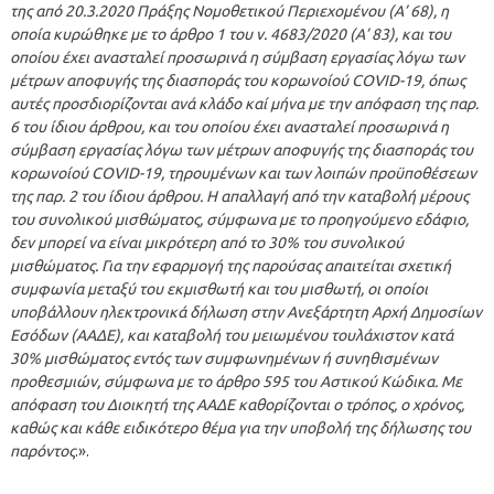
της από 20.3.2020 Πράξης Νομοθετικού Περιεχομένου (Α’ 68), η
οποία κυρώθηκε με το άρθρο 1 του ν. 4683/2020 (Α’ 83), και του
οποίου έχει ανασταλεί προσωρινά η σύμβαση εργασίας λόγω των
μέτρων αποφυγής της διασποράς του κορωνοίού COVID-19, όπως
αυτές προσδιορίζονται ανά κλάδο καί μήνα με την απόφαση της παρ.
6 του ίδιου άρθρου, και του οποίου έχει ανασταλεί προσωρινά η
σύμβαση εργασίας λόγω των μέτρων αποφυγής της διασποράς του
κορωνοίού COVID-19, τηρουμένων και των λοιπών προϋποθέσεων
της παρ. 2 του ίδιου άρθρου. Η απαλλαγή από την καταβολή μέρους
του συνολικού μισθώματος, σύμφωνα με το προηγούμενο εδάφιο,
δεν μπορεί να είναι μικρότερη από το 30% του συνολικού
μισθώματος. Για την εφαρμογή της παρούσας απαιτείται σχετική
συμφωνία μεταξύ του εκμισθωτή και του μισθωτή, οι οποίοι
υποβάλλουν ηλεκτρονικά δήλωση στην Ανεξάρτητη Αρχή Δημοσίων
Εσόδων (ΑΑΔΕ), και καταβολή του μειωμένου τουλάχιστον κατά
30% μισθώματος εντός των συμφωνημένων ή συνηθισμένων
προθεσμιών, σύμφωνα με το άρθρο 595 του Αστικού Κώδικα. Με
απόφαση του Διοικητή της ΑΑΔΕ καθορίζονται ο τρόπος, ο χρόνος,
καθώς και κάθε ειδικότερο θέμα για την υποβολή της δήλωσης του
παρόντος
.».