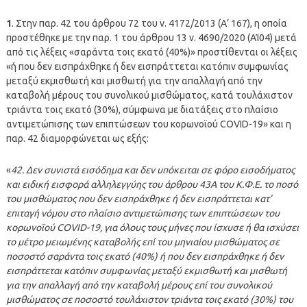
1
. Στην παρ. 42 του άρθρου 72 του ν. 4172/2013 (Α’ 167), η οποία
προστέθηκε με την παρ. 1 του άρθρου 13 ν. 4690/2020 (ΑΊ04) μετά
από τις λέξεις «σαράντα τοις εκατό (40%)» προστίθενται οι λέξεις
«ή που δεν εισπράχθηκε ή δεν εισπράττεται κατόπιν συμφωνίας
μεταξύ εκμισθωτή και μισθωτή για την απαλλαγή από την
καταβολή μέρους του συνολικού μισθώματος, κατά τουλάχιστον
τριάντα τοις εκατό (30%), σύμφωνα με διατάξεις στο πλαίσιο
αντιμετώπισης των επιπτώσεων του κορωνοϊού COVID-19» και η
παρ. 42 διαμορφώνεται ως εξής:
«
42. Δεν συνιστά εισόδημα και δεν υπόκειται σε φόρο εισοδήματος
και ειδική εισφορά αλληλεγγύης του άρθρου 43Α του Κ.Φ.Ε. το ποσό
του μισθώματος που δεν εισπράχθηκε ή δεν εισπράττεται κατ’
επιταγή νόμου στο πλαίσιο αντιμετώπισης των επιπτώσεων του
κορωνοϊού COVID-19, για όλους τους μήνες που ίσχυσε ή θα ισχύσει
το μέτρο μειωμένης καταβολής επί του μηνιαίου μισθώματος σε
ποσοστό σαράντα τοις εκατό (40%) ή που δεν εισπράχθηκε ή δεν
εισπράττεται κατόπιν συμφωνίας μεταξύ εκμισθωτή και μισθωτή
για την απαλλαγή από την καταβολή μέρους επί του συνολικού
μισθώματος σε ποσοστό τουλάχιστον τριάντα τοις εκατό (30%) του