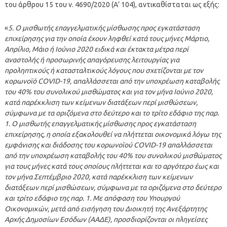
του άρθρου 15 του ν. 4690/2020 (Α’ 104), αντικαθίσταται ως εξής:
«
5. Ο μισθωτής επαγγελματικής μίσθωσης προς εγκατάσταση
επιχείρησης για την οποία έχουν ληφθεί κατά τους μήνες Μάρτιο,
Απρίλιο, Μάιο ή Ιούνιο 2020 ειδικά και έκτακτα μέτρα περί
αναστολής ή προσωρινής απαγόρευσης λειτουργίας για
προληπτικούς ή κατασταλτικούς λόγους που σχετίζονται με τον
κορωνοϊό COVID-19, απαλλάσσεται από την υποχρέωση καταβολής
του 40% του συνολικού μισθώματος και για τον μήνα Ιούνιο 2020,
κατά παρέκκλιση των κείμενων διατάξεων περί μισθώσεων,
σύμφωνα με τα οριζόμενα στο δεύτερο και το τρίτο εδάφιο της παρ.
1. Ο μισθωτής επαγγελματικής μίσθωσης προς εγκατάσταση
επιχείρησης, η οποία εξακολουθεί να πλήττεται οικονομικά λόγω της
εμφάνισης και διάδοσης του κορωνοϊού COVID-19 απαλλάσσεται
από την υποχρέωση καταβολής του 40% του συνολικού μισθώματος
για τους μήνες κατά τους οποίους πλήττεται και το αργότερο έως και
τον μήνα Σεπτέμβριο 2020, κατά παρέκκλιση των κείμενων
διατάξεων περί μισθώσεων, σύμφωνα με τα οριζόμενα στο δεύτερο
και τρίτο εδάφιο της παρ. 1. Με απόφαση του Υπουργού
Οικονομικών, μετά από εισήγηση του Διοικητή της Ανεξάρτητης
Αρχής Δημοσίων Εσόδων (ΑΑΔΕ), προσδιορίζονται οι πληγείσες