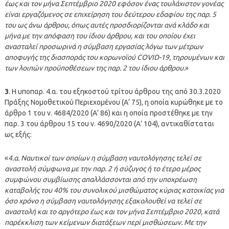
έως και τον μήνα Σεπτέμβριο 2020 εφόσον ένας τουλάχιστον γονέας
είναι εργαζόμενος σε επιχείρηση του δεύτερου εδαφίου της παρ. 5
του ως άνω άρθρου, όπως αυτές προσδιορίζονται ανά κλάδο και
μήνα με την απόφαση του ίδιου άρθρου, και του οποίου έχει
ανασταλεί προσωρινά η σύμβαση εργασίας λόγω των μέτρων
αποφυγής της διασποράς του κορωνοϊού COVID-19, τηρουμένων και
των λοιπών προϋποθέσεων της παρ. 2 του ίδιου άρθρου.
»
3
. Η υποπαρ. 4.α. του εξηκοστού τρίτου άρθρου της από 30.3.2020
Πράξης Νομοθετικού Περιεχομένου (Α’ 75), η οποία κυρώθηκε με το
άρθρο 1 του ν. 4684/2020 (Α’ 86) και η οποία προστέθηκε με την
παρ. 3 του άρθρου 15 του ν. 4690/2020 (Α’ 104), αντικαθίσταται
ως εξής:
«
4.α. Ναυτικοί των οποίων η σύμβαση ναυτολόγησης τελεί σε
αναστολή σύμφωνα με την παρ. 2 ή σύζυγος ή το έτερο μέρος
συμφώνου συμβίωσης απαλλάσσονται από την υποχρέωση
καταβολής του 40% του συνολικού μισθώματος κύριας κατοικίας για
όσο χρόνο η σύμβαση ναυτολόγησης εξακολουθεί να τελεί σε
αναστολή και το αργότερο έως και τον μήνα Σεπτέμβριο 2020, κατά
παρέκκλιση των κείμενων διατάξεων περί μισθώσεων. Με την