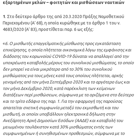
εξαρτημένων μελών – φοιτητών και μισθώσεων ναυτικών
1
. Στο δεύτερο άρθρο της από 20.3.2020 Πράξης Νομοθετικού
Περιεχομένου (Α’ 68), η οποία κυρώθηκε με το άρθρο 1 του ν.
4683/2020 (Α’ 83), προστίθεται παρ. 6 ως εξής:
«
6. Ο μισθωτής επαγγελματικής μίσθωσης προς εγκατάσταση
επιχείρησης, η οποία πλήττεται οικονομικά λόγω της εμφάνισης και
διάδοσης του κορωνοίού COVID-19 δύναται να απαλλαγεί από την
υποχρέωση καταβολής μέρους του συνολικού μισθώματος, το οποίο
δεν μπορεί να είναι μικρότερο από το 30% του συνολικού
μισθώματος για τους μήνες κατά τους οποίους πλήττεται, αρχής
γενομένης από τον μήνα Σεπτέμβριο 2020 και το αργότερο έως και
τον μήνα Δεκέμβριο 2020, κατά παρέκκλιση των κείμενων
διατάξεων περί μισθώσεων, σύμφωνα με τα οριζόμενα στο δεύτερο
και το τρίτο εδάφιο της παρ. 1. Για την εφαρμογή της παρούσας
απαιτείται σχετική συμφωνία μεταξύ του εκμισθωτή και του
μισθωτή, οι οποίοι υποβάλλουν ηλεκτρονικά δήλωση στην
Ανεξάρτητη Αρχή Δημοσίων Εσόδων (ΑΑΔΕ) και καταβολή του
μειωμένου τουλάχιστον κατά 30% μισθώματος εντός των
συμφωνημένων ή συνηθισμένων προθεσμιών, σύμφωνα με το