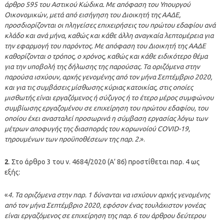
άρθρο 595 του Αστικού Κώδικα. Με απόφαση του Υπουργού
Οικονομικών, μετά από εισήγηση του Διοικητή της ΑΑΔΕ,
προσδιορίζονται οι πληγείσες επιχειρήσεις του πρώτου εδαφίου ανά
κλάδο και ανά μήνα, καθώς και κάθε άλλη αναγκαία λεπτομέρεια για
την εφαρμογή του παρόντος. Με απόφαση του Διοικητή της ΑΑΔΕ
καθορίζονται ο τρόπος, ο χρόνος, καθώς και κάθε ειδικότερο θέμα
για την υποβολή της δήλωσης της παρούσας. Τα οριζόμενα στην
παρούσα ισχύουν, αρχής γενομένης από τον μήνα Σεπτέμβριο 2020,
και για τις συμβάσεις μίσθωσης κύριας κατοικίας, στις οποίες
μισθωτής είναι εργαζόμενος ή σύζυγος ή το έτερο μέρος συμφώνου
συμβίωσης εργαζομένου σε επιχείρηση του πρώτου εδαφίου, του
οποίου έχει ανασταλεί προσωρινά η σύμβαση εργασίας λόγω των
μέτρων αποφυγής της διασποράς του κορωνοίού COVID-19,
τηρουμένων των προϋποθέσεων της παρ. 2.
».
2
. Στο άρθρο 3 του ν. 4684/2020 (Α’ 86) προστίθεται παρ. 4 ως
εξής:
«
4. Τα οριζόμενα στην παρ. 1 δύνανται να ισχύουν αρχής γενομένης
από τον μήνα Σεπτέμβριο 2020, εφόσον ένας τουλάχιστον γονέας
είναι εργαζόμενος σε επιχείρηση της παρ. 6 του άρθρου δεύτερου