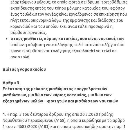
εξαρτώμενου μέλους, το οποίο φοιτά σε ίδρυμα τριτοβάθμιας
εκπαίδευσης εκτός του τόπου μόνιμης κατοικίας του, εφόσον
ένας τουλάχιστον γονέας είναι εργαζόμενος σε επιχείρηση που
πλήττεται οικονομικά λόγω της εμφάνισης και διάδοσης του
κορωνοϊού και του οποίου έχει ανασταλεί προσωρινά η
σύμβαση εργασίας,
στους μισθωτές κύριας κατοικίας, που είναι ναυτικοί
, των
οποίων η σύμβαση ναυτολόγησης τελεί σε αναστολή, για όσο
χρόνο η σύμβαση ναυτολόγησης εξακολουθεί να τελεί σε
αναστολή
Διάταξη νομοσχεδίου
Άρθρο 3
Επέκταση της μείωσης μισθώματος επαγγελματικών
μισθώσεων, μισθώσεων κύριας κατοικίας, μισθώσεων
εξαρτημένων μελών – φοιτητών και μισθώσεων ναυτικών
1
. Η παρ. 5 του δεύτερου άρθρου της από 20.3.2020 Πράξης
Νομοθετικού Περιεχομένου (Α’ 68), η οποία κυρώθηκε με το άρθρο
1 του ν. 4683/2020 (Α’ 83) και η οποία τροποποιήθηκε με την παρ. 1