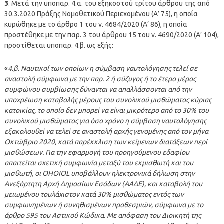
3
. Μετά την υποπαρ. 4.α. του εξηκοστού τρίτου άρθρου της από
30.3.2020 Πράξης Νομοθετικού Περιεχομένου (Α’ 75), η οποία
κυρώθηκε με το άρθρο 1 του ν. 4684/2020 (Α’ 86), η οποία
προστέθηκε με την παρ. 3 του άρθρου 15 του ν. 4690/2020 (Α’ 104),
προστίθεται υποπαρ. 4.β. ως εξής:
«
4.β. Ναυτικοί των οποίων η σύμβαση ναυτολόγησης τελεί σε
αναστολή σύμφωνα με την παρ. 2 ή σύζυγος ή το έτερο μέρος
συμφώνου συμβίωσης δύνανται να απαλλάσσονται από την
υποχρέωση καταβολής μέρους του συνολικού μισθώματος κύριας
κατοικίας, το οποίο δεν μπορεί να είναι μικρότερο από το 30% του
συνολικού μισθώματος για όσο χρόνο η σύμβαση ναυτολόγησης
εξακολουθεί να τελεί σε αναστολή αρχής γενομένης από τον μήνα
Οκτώβριο 2020, κατά παρέκκλιση των κείμενων διατάξεων περί
μισθώσεων. Για την εφαρμογή του προηγούμενου εδαφίου
απαιτείται σχετική συμφωνία μεταξύ του εκμισθωτή και του
μισθωτή, οι OHOIOL υποβάλλουν ηλεκτρονικά δήλωση στην
Ανεξάρτητη Αρχή Δημοσίων Εσόδων (ΑΑΔΕ), και καταβολή του
μειωμένου τουλάχιστον κατά 30% μισθώματος εντός των
συμφωνημένων ή συνηθισμένων προθεσμιών, σύμφωνα με το
άρθρο 595 του Αστικού Κώδικα. Με απόφαση του Διοικητή της