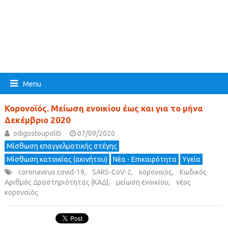
Menu
Κορονοϊός. Μείωση ενοικίου έως και για το μήνα
Δεκέμβριο 2020
odigostoupoliti
07/09/2020
Μίσθωση επαγγελματικής στέγης
Μίσθωση κατοικίας (ακινήτου)
Νέα - Επικαιρότητα
Υγεία
coronavirus covid-19
,
SARS-CoV-2
,
κορονοϊός
,
Κωδικός
Αριθμός Δραστηριότητας (ΚΑΔ)
,
μείωση ενοικίου
,
νέος
κοροναϊός