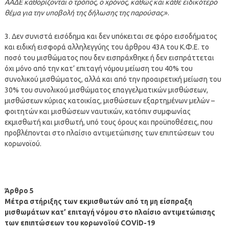
ΑΑΔΕ καθορίζονται ο τρόπος, ο χρόνος, καθώς και κάθε ειδικότερο
θέμα για την υποβολή της δήλωσης της παρούσας.
».
3. Δεν συνιστά εισόδημα και δεν υπόκειται σε φόρο εισοδήματος
και ειδική εισφορά αλληλεγγύης του άρθρου 43Α του Κ.Φ.Ε. το
ποσό του μισθώματος που δεν εισπράχθηκε ή δεν εισπράττεται
όχι μόνο από την κατ’ επιταγή νόμου μείωση του 40% του
συνολικού μισθώματος, αλλά και από την προαιρετική μείωση του
30% του συνολικού μισθώματος επαγγελματικών μισθώσεων,
μισθώσεων κύριας κατοικίας, μισθώσεων εξαρτημένων μελών –
φοιτητών και μισθώσεων ναυτικών, κατόπιν συμφωνίας
εκμισθωτή και μισθωτή, υπό τους όρους και προϋποθέσεις, που
προβλέπονται στο πλαίσιο αντιμετώπισης των επιπτώσεων του
κορωνοϊού.
Άρθρο 5
Μέτρα στήριξης των εκμισθωτών από τη μη είσπραξη
μισθωμάτων κατ’ επιταγή νόμου στο πλαίσιο αντιμετώπισης
των επιπτώσεων του κορωνοϊού COViD-19