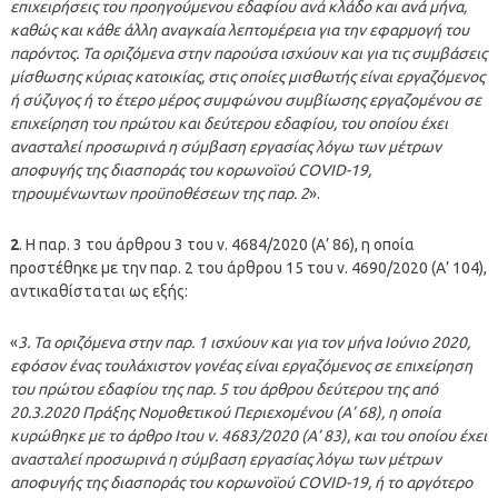
επιχειρήσεις του προηγούμενου εδαφίου ανά κλάδο και ανά μήνα,
καθώς και κάθε άλλη αναγκαία λεπτομέρεια για την εφαρμογή του
παρόντος. Τα οριζόμενα στην παρούσα ισχύουν και για τις συμβάσεις
μίσθωσης κύριας κατοικίας, στις οποίες μισθωτής είναι εργαζόμενος
ή σύζυγος ή το έτερο μέρος συμφώνου συμβίωσης εργαζομένου σε
επιχείρηση του πρώτου και δεύτερου εδαφίου, του οποίου έχει
ανασταλεί προσωρινά η σύμβαση εργασίας λόγω των μέτρων
αποφυγής της διασποράς του κορωνοϊού COVID-19,
τηρουμένωντων προϋποθέσεων της παρ. 2
».
2
. Η παρ. 3 του άρθρου 3 του ν. 4684/2020 (Α’ 86), η οποία
προστέθηκε με την παρ. 2 του άρθρου 15 του ν. 4690/2020 (Α’ 104),
αντικαθίσταται ως εξής:
«
3. Τα οριζόμενα στην παρ. 1 ισχύουν και για τον μήνα Ιούνιο 2020,
εφόσον ένας τουλάχιστον γονέας είναι εργαζόμενος σε επιχείρηση
του πρώτου εδαφίου της παρ. 5 του άρθρου δεύτερου της από
20.3.2020 Πράξης Νομοθετικού Περιεχομένου (Α’ 68), η οποία
κυρώθηκε με το άρθρο Ιτου ν. 4683/2020 (Α’ 83), και του οποίου έχει
ανασταλεί προσωρινά η σύμβαση εργασίας λόγω των μέτρων
αποφυγής της διασποράς του κορωνοϊού COVID-19, ή το αργότερο