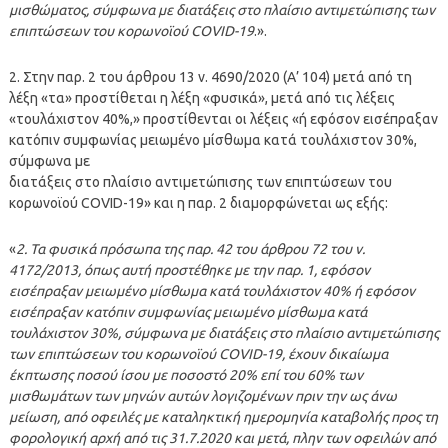
μισθώματος, σύμφωνα με διατάξεις στο πλαίσιο αντιμετώπισης των
επιπτώσεων του κορωνοϊού COVID-19
.».
2. Στην παρ. 2 του άρθρου 13 ν. 4690/2020 (Α’ 104) μετά από τη
λέξη «τα» προστίθεται η λέξη «φυσικά», μετά από τις λέξεις
«τουλάχιστον 40%,» προστίθενται οι λέξεις «ή εφόσον εισέπραξαν
κατόπιν συμφωνίας μειωμένο μίσθωμα κατά τουλάχιστον 30%,
σύμφωνα με
διατάξεις στο πλαίσιο αντιμετώπισης των επιπτώσεων του
κορωνοϊού COVID-19» και η παρ. 2 διαμορφώνεται ως εξής:
«
2. Τα φυσικά πρόσωπα της παρ. 42 του άρθρου 72 του ν.
4172/2013, όπως αυτή προστέθηκε με την παρ. 1, εφόσον
εισέπραξαν μειωμένο μίσθωμα κατά τουλάχιστον 40% ή εφόσον
εισέπραξαν κατόπιν συμφωνίας μειωμένο μίσθωμα κατά
τουλάχιστον 30%, σύμφωνα με διατάξεις στο πλαίσιο αντιμετώπισης
των επιπτώσεων του κορωνοϊού COVID-19, έχουν δικαίωμα
έκπτωσης ποσού ίσου με ποσοστό 20% επί του 60% των
μισθωμάτων των μηνών αυτών λογιζομένων πριν την ως άνω
μείωση, από οφειλές με καταληκτική ημερομηνία καταβολής προς τη
φορολογική αρχή από τις 31.7.2020 και μετά, πλην των οφειλών από