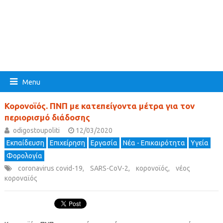
Menu
Κορονοϊός. ΠΝΠ με κατεπείγοντα μέτρα για τον
περιορισμό διάδοσης
odigostoupoliti
12/03/2020
Εκπαίδευση
Επιχείρηση
Εργασία
Νέα - Επικαιρότητα
Υγεία
Φορολογία
coronavirus covid-19
,
SARS-CoV-2
,
κορονοϊός
,
νέος
κοροναϊός