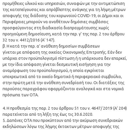
προμήθειες υλικού και υπηρεσιών, συναφών με την αντιμετώπιση
της κατεπείγουσας και απρόβλεπτης ανάγκης για τη λήψη μέτρων
αποφυγής της διάδοσης του κορωνοϊού COVID-19, οι Δήμοι και οι
Περιφέρειες μπορούν να αναθέτουν δημόσιες συμβάσεις
προσφεύγοντας στη διαδικασία διαπραγμάτευσης χωρίς
προηγούμενη δημοσίευση, κατά την περ. γ’ της παρ. 2 του άρθρου
32 του ν. 4412/2016 (Α’ 147).
β. Η κατά την περ. α’ ανάθεση δημοσίων συμβάσεων
γίνεται με απόφαση της οικείας Οικονομικής Επιτροπής. Εάν δεν
υπάρχει στον προϋπολογισμό πίστωση ή η υπάρχουσα δεν επαρκεί,
με την ίδια απόφαση γίνεται δεσμευτική εισήγηση για την
αναμόρφωση του προϋπολογισμού, η οποία εγκρίνεται
υποχρεωτικά από το οικείο δημοτικό ή περιφερειακό συμβούλιο,
στην πρώτη μετά την ανάθεση συνεδρίασή του. Οι διατάξεις της
παρούσας παραγράφου εφαρμόζονται αναλογικά και στα νομικά
πρόσωπα των ΟΤΑ.
4. Η προθεσμία της παρ. 2 του άρθρου 51 του ν. 4647/ 2019 (Α’ 204)
παρατείνεται από τη λήξη της έως τις 30.6.2020.
5. Δαπάνες ΟΤΑ που προκύπτουν από την ακύρωση συνεδριακών
εκδηλώσεων λόγω της λήψης έκτακτων μέτρων αποφυγής της