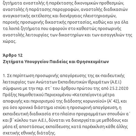
ζητήματα αναστολής ή παρέκτασης δικονομικών προθεσμιών,
αναστολής ή παράτασης παραγραφών, αναστολής διαδικασιών
αναγκαστικής εκτέλεσης και διενέργειας πλειστηριασμών,
παροχής προσωρινής δικαστικής προστασίας, καθώς και για όλα
τα λοιπά ζητήματα που αφορούν στο καθεστώς προσωρινής
αναστολής λειτουργίας των δικαστηρίων και των εισαγγελιών της
χώρας.
Άρθρο 12
Ζητήματα Υπουργείου Παιδείας και Θρησκευμάτων
1. Σε περίπτωση προσωρινής απαγόρευσης της εκ-παιδευτικής
λειτουργίας των Ανώτατων Εκπαιδευτικών Ιδρυμάτων (Α.Ε.Ι.)
σύμφωνα με την περ. στ΄ του άρθρου πρώτου της από 25.2.2020
Πράξης Νομοθετικού Περιεχομένου «Κατεπείγοντα μέτρα
αποφυγής και περιορισμού της διάδοσης κορωνοϊού» (Α’ 42), και
για όσο χρονικό διάστημα ισχύει η προσωρινή απαγόρευση, η
εκπαιδευτική διαδικασία στο πλαίσιο προγραμμάτων σπουδών α΄
και β΄ κύκλου των Α.Ε.Ι., δύναται να διενεργείται με μεθόδους και
μέσα εξ αποστάσεως εκπαίδευσης κατά παρέκκλιση κάθε άλλης
σχετικής εθνικής διάταξης.