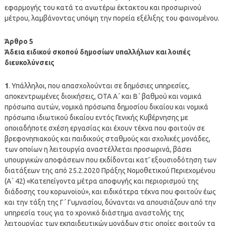
εφαρμογής του κατά τα ανωτέρω έκτακτου και προσωρινού
μέτρου, λαμβάνοντας υπόψη την πορεία εξέλιξης του φαινομένου.
Άρθρο 5
Άδεια ειδικού σκοπού δημοσίων υπαλλήλων και λοιπές
διευκολύνσεις
1
. Υπάλληλοι, που απασχολούνται σε δημόσιες υπηρεσίες,
αποκεντρωμένες διοικήσεις, ΟΤΑ Α΄ και Β΄ βαθμού και νομικά
πρόσωπα αυτών, νομικά πρόσωπα δημοσίου δικαίου και νομικά
πρόσωπα ιδιωτικού δικαίου εντός Γενικής Κυβέρνησης με
οποιαδήποτε σχέση εργασίας και έχουν τέκνα που φοιτούν σε
βρεφονηπιακούς και παιδικούς σταθμούς και σχολικές μονάδες,
των οποίων η λειτουργία αναστέλλεται προσωρινά, βάσει
υπουργικών αποφάσεων που εκδίδονται κατ’ εξουσιοδότηση των
διατάξεων της από 25.2.2020 Πράξης Νομοθετικού Περιεχομένου
(Α΄ 42) «Κατεπείγοντα μέτρα αποφυγής και περιορισμού της
διάδοσης του κορωνοϊού», και ειδικότερα τέκνα που φοιτούν έως
και την τάξη της Γ΄ Γυμνασίου, δύνανται να απουσιάζουν από την
υπηρεσία τους για το χρονικό διάστημα αναστολής της
λειτουργίας των εκπαιδευτικών μονάδων στις οποίες φοιτούν τα