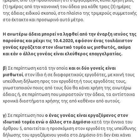
(1) ημέρας από την κανονική του άδεια για κάθε τρεις (3) ημέρες
της άδειας ειδικού σκοπού, στο πλαίσιο της τριμερούς συμμετοχής
στο έκτακτο και προσωρινό αυτό μέτρο.
Η ανωτέρω άδεια μπορεί να ληφθεί από την έναρξη ισχύος της
παρούσας και μέχρι τις 10.4.2020, εφόσον ένας τουλάχιστον
γονέας εργάζεται στον ιδιωτικό τομέα ως μισθωτός, ακόμα
και εάν ο άλλος γονέας είναι ελεύθερος επαγγελματίας.
β
) Σε περίπτωση κατά την οποία
και οι δύο γονείς είναι
μισθωτοί
, στον ίδιο ή σε διαφορετικούς εργοδότες, με κοινή τους
υπεύθυνη δήλωση προς τον εργοδότη ή τους εργοδότες τους,
γνωστοποιούν ποιος από τους δύο θα κάνει χρήση της ανωτέρω
άδειας ή, σε περίπτωση που μοιραστούν την άδεια, τα αντίστοιχα
χρονικά διαστήματα χρήσης της από καθέναν από αυτούς.
γ
) Σε περίπτωση που
ο ένας γονέας είναι εργαζόμενος στον
ιδιωτικό τομέα ενώ ο άλλος στο Δημόσιο
κατά την έννοια του
άρθρου 5, απαιτείται η προσκόμιση στον εργοδότη της υπεύθυνης
δήλωσης του εργαζόμενου γονέα στο Δημόσιο ότι δεν έχει κάνει