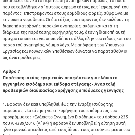
δικαιούχοι των κατά περίπτωση αναπηρικών παροχών, τα ποσά
που καταβλήθηκαν σ΄ αυτούς αχρεωστήτως, κατ΄ εφαρμογή του
παρόντος, επιστρέφονται στους αρμόδιους φορείς, σύμφωνα με
την οικεία νομοθεσία. Οι διατάξεις του παρόντος δεν κωλύουν τη
διακοπή καταβολής παροχών αναπηρίας, ακόμη και κατά τη
διάρκεια της παράτασης χορήγησής τους, όταν η διακοπή αυτή
πραγματοποιείται για οποιονδήποτε άλλο, πλην του είδους και του
ποσοστού αναπηρίας, νόμιμο λόγο. Με απόφαση του Υπουργού
Εργασίας και Κοινωνικών Υποθέσεων δύναται να παραταθούν οι
ως άνω προθεσμίες.
Άρθρο 7
Παράταση ισχύος εγκριτικών αποφάσεων για ελάχιστο
εγγυημένο εισόδημα και επίδομα στέγασης- Αναστολή
προθεσμιών διαδικασίας χορήγησης επιδόματος γέννησης
1. Εφόσον δεν έχει υποβληθεί, έως την έναρξη ισχύος της
παρούσας, νέα αίτηση γα τη χορήγηση του επιδόματος του
προγράμματος «Ελάχιστο Εγγυημένο Εισόδημα» του άρθρου 235
του ν. 4389/2016 (Α΄ 94) ή εφόσον δεν υποβληθεί η αίτηση αυτή
ηλεκτρονικά απευθείας από τους ίδιους τους αιτούντες μέσω του