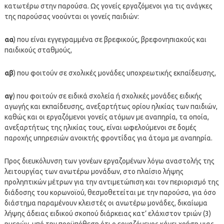
κατωτέρω στην παρούσα. Ως γονείς εργαζόμενοι για τις ανάγκες
της παρούσας νοούνται οι γονείς παιδιών:
αα
) που είναι εγγεγραμμένα σε βρεφικούς, βρεφονηπιακούς και
παιδικούς σταθμούς,
αβ
) που φοιτούν σε σχολικές μονάδες υποχρεωτικής εκπαίδευσης,
αγ
) που φοιτούν σε ειδικά σχολεία ή σχολικές μονάδες ειδικής
αγωγής και εκπαίδευσης, ανεξαρτήτως ορίου ηλικίας των παιδιών,
καθώς και οι εργαζόμενοι γονείς ατόμων με αναπηρία, τα οποία,
ανεξαρτήτως της ηλικίας τους, είναι ωφελούμενοι σε δομές
παροχής υπηρεσιών ανοικτής φροντίδας για άτομα με αναπηρία.
Προς διευκόλυνση των γονέων εργαζομένων λόγω αναστολής της
λειτουργίας των ανωτέρω μονάδων, στο πλαίσιο λήψης
προληπτικών μέτρων για την αντιμετώπιση και τον περιορισμό της
διάδοσης του κορωνοϊού, θεσμοθετείται με την παρούσα, για όσο
διάστημα παραμένουν κλειστές οι ανωτέρω μονάδες, δικαίωμα
λήψης άδειας ειδικού σκοπού διάρκειας κατ’ ελάχιστον τριών (3)
ημερών, υπό την προϋπόθεση ότι ο εργαζόμενος κάνει χρήση μιας