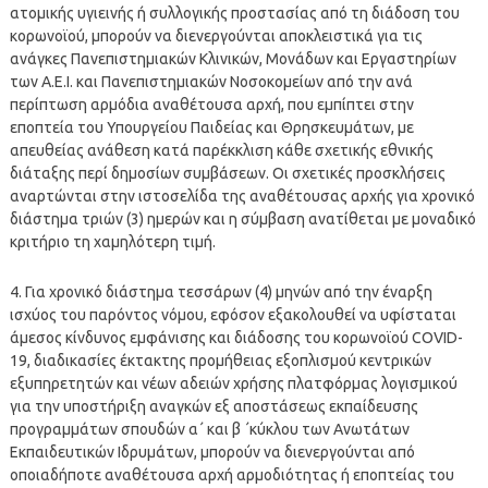
ατομικής υγιεινής ή συλλογικής προστασίας από τη διάδοση του
κορωνοϊού, μπορούν να διενεργούνται αποκλειστικά για τις
ανάγκες Πανεπιστημιακών Κλινικών, Μονάδων και Εργαστηρίων
των Α.Ε.Ι. και Πανεπιστημιακών Νοσοκομείων από την ανά
περίπτωση αρμόδια αναθέτουσα αρχή, που εμπίπτει στην
εποπτεία του Υπουργείου Παιδείας και Θρησκευμάτων, με
απευθείας ανάθεση κατά παρέκκλιση κάθε σχετικής εθνικής
διάταξης περί δημοσίων συμβάσεων. Οι σχετικές προσκλήσεις
αναρτώνται στην ιστοσελίδα της αναθέτουσας αρχής για χρονικό
διάστημα τριών (3) ημερών και η σύμβαση ανατίθεται με μοναδικό
κριτήριο τη χαμηλότερη τιμή.
4. Για χρονικό διάστημα τεσσάρων (4) μηνών από την έναρξη
ισχύος του παρόντος νόμου, εφόσον εξακολουθεί να υφίσταται
άμεσος κίνδυνος εμφάνισης και διάδοσης του κορωνοϊού COVID-
19, διαδικασίες έκτακτης προμήθειας εξοπλισμού κεντρικών
εξυπηρετητών και νέων αδειών χρήσης πλατφόρμας λογισμικού
για την υποστήριξη αναγκών εξ αποστάσεως εκπαίδευσης
προγραμμάτων σπουδών α΄ και β ΄κύκλου των Ανωτάτων
Εκπαιδευτικών Ιδρυμάτων, μπορούν να διενεργούνται από
οποιαδήποτε αναθέτουσα αρχή αρμοδιότητας ή εποπτείας του