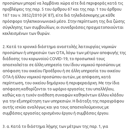
προσώπων μπορεί να λαμβάνει χώρα είτε διά περιφοράς κατά τις
προβλέψεις της παρ. 5 του άρθρου 67 και της παρ. 1 του άρθρου
167 του ν. 3852/2010 (Α’ 87), είτε διά τηλεδιάσκεψης με κάθε
πρόσφορο τηλεπικοινωνιακό μέσο. Στην περίπτωση της δια ζώσης
σύγκλησης των συμβουλίων, οι συνεδριάσεις πραγματοποιούνται
κεκλεισμένων των θυρών.
2. Κατά το χρονικό διάστημα αναστολής λειτουργίας νομικών
προσώπων ή υπηρεσιών των ΟΤΑ, λόγω των μέτρων αποφυγής της
διάδοσης του κορωνοϊού COVID-19, το προσωπικό τους
απασχολείται σε άλλη υπηρεσία του ίδιου νομικού προσώπου με
απόφαση του οικείου Προέδρου ή σε άλλη υπηρεσία του οικείου
ΟΤΑ ή άλλου νομικού προσώπου αυτών, με απόφαση, κατά
περίπτωση, του οικείου δημάρχου ή περιφερειάρχη. Με την ίδια
απόφαση καθορίζονται το ωράριο εργασίας του υπαλλήλου,
καθώς και η τυχόν ανάθεση συναφών καθηκόντων άλλου κλάδου
για την εξυπηρέτηση των υπηρεσιών. Η διάταξη της παραγράφου
αυτής ισχύει αναλόγως και για τους απασχολούμενους με
συμβάσεις εργασίας ορισμένου έργου ή συμβάσεις έργου.
3. α. Κατά το διάστημα λήψης των μέτρων της παρ. 1, για