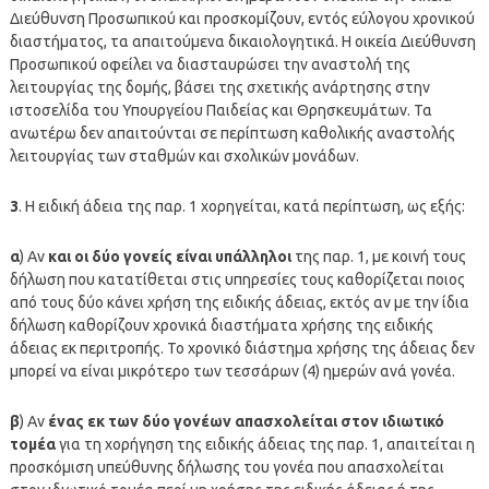
Διεύθυνση Προσωπικού και προσκομίζουν, εντός εύλογου χρονικού
διαστήματος, τα απαιτούμενα δικαιολογητικά. Η οικεία Διεύθυνση
Προσωπικού οφείλει να διασταυρώσει την αναστολή της
λειτουργίας της δομής, βάσει της σχετικής ανάρτησης στην
ιστοσελίδα του Υπουργείου Παιδείας και Θρησκευμάτων. Τα
ανωτέρω δεν απαιτούνται σε περίπτωση καθολικής αναστολής
λειτουργίας των σταθμών και σχολικών μονάδων.
3
. Η ειδική άδεια της παρ. 1 χορηγείται, κατά περίπτωση, ως εξής:
α
) Αν
και οι δύο γονείς είναι υπάλληλοι
της παρ. 1, με κοινή τους
δήλωση που κατατίθεται στις υπηρεσίες τους καθορίζεται ποιος
από τους δύο κάνει χρήση της ειδικής άδειας, εκτός αν με την ίδια
δήλωση καθορίζουν χρονικά διαστήματα χρήσης της ειδικής
άδειας εκ περιτροπής. Το χρονικό διάστημα χρήσης της άδειας δεν
μπορεί να είναι μικρότερο των τεσσάρων (4) ημερών ανά γονέα.
β
) Αν
ένας εκ των δύο γονέων απασχολείται στον ιδιωτικό
τομέα
για τη χορήγηση της ειδικής άδειας της παρ. 1, απαιτείται η
προσκόμιση υπεύθυνης δήλωσης του γονέα που απασχολείται