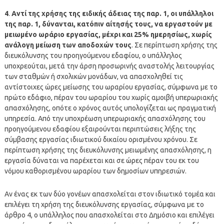
4
.
Αντί της χρήσης της ειδικής άδειας της παρ. 1, οι υπάλληλοι
της παρ. 1, δύνανται, κατόπιν αίτησής τους, να εργαστούν με
μειωμένο ωράριο εργασίας, μέχρι και 25% ημερησίως, χωρίς
ανάλογη μείωση των αποδοχών τους
. Σε περίπτωση χρήσης της
διευκόλυνσης του προηγούμενου εδαφίου, ο υπάλληλος
υποχρεούται, μετά την άρση προσωρινής αναστολής λειτουργίας
των σταθμών ή σχολικών μονάδων, να απασχοληθεί τις
αντίστοιχες ώρες μείωσης του ωραρίου εργασίας, σύμφωνα με το
πρώτο εδάφιο, πέραν του ωραρίου του χωρίς αμοιβή υπερωριακής
απασχόλησης, οπότε ο χρόνος αυτός υπολογίζεται ως πραγματική
υπηρεσία. Από την υποχρέωση υπερωριακής απασχόλησης του
προηγούμενου εδαφίου εξαιρούνται περιπτώσεις λήξης της
σύμβασης εργασίας ιδιωτικού δικαίου ορισμένου χρόνου. Σε
περίπτωση χρήσης της διευκόλυνσης μειωμένης απασχόλησης, η
εργασία δύναται να παρέχεται και σε ώρες πέραν του εκ του
νόμου καθορισμένου ωραρίου των δημοσίων υπηρεσιών.
Αν ένας εκ των δύο γονέων απασχολείται στον ιδιωτικό τομέα και
επιλέγει τη χρήση της διευκόλυνσης εργασίας, σύμφωνα με το
άρθρο 4, ο υπάλληλος που απασχολείται στο Δημόσιο και επιλέγει