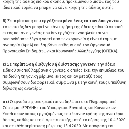
χρήση της άδειας ειδικού σκοπού, προκειμένου ο μισθωτός του
ιδιωτικού τομέα να μπορεί να κάνει χρήση της άδειας αυτής.
δ
) Σε περίπτωση που
εργάζεται μόνο ένας εκ των δύο γονέων
,
τότε αυτός δεν μπορεί να κάνει χρήση της άδειας ειδικού σκοπού,
εκτός και αν ο γονέας που δεν εργάζεται νοσηλεύεται για
οποιονδήποτε λόγο ή νοσεί από τον κορωνοϊό ή είναι άτομο με
αναπηρία (ΑμεΑ) και λαμβάνει επίδομα από τον Οργανισμό
Προνοιακών Επιδομάτων και Κοινωνικής Αλληλεγγύης (ΟΠΕΚΑ).
ε
) Σε
περίπτωση διαζυγίου ή διάστασης γονέων
, την άδεια
ειδικού σκοπού λαμβάνει ο γονέας, ο οποίος έχει την επιμέλεια του
παιδιού ή τη γονική μέριμνα, εκτός και αν μεταξύ τους
συμφωνήσουν διαφορετικά, σύμφωνα με την κοινή τους υπεύθυνη
δήλωση ως ανωτέρω.
στ
) Ο εργοδότης υποχρεούται να δηλώσει στο Πληροφοριακό
Σύστημα «ΕΡΓΑΝΗ» του Υπουργείου Εργασίας και Κοινωνικών
Υποθέσεων όσους εργαζομένους του έκαναν χρήση της ανωτέρω
άδειας, καθώς και τη διάρκεια αυτής, μετά το πέρας της 10.4.2020
και σε κάθε περίπτωση μέχρι τις 15.4.2020. Με απόφαση του