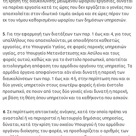
τη χρήση της διευκόλυνσης μειωμένου ωραρίου εργασίας, δύναται
να παρέχει εργασία κατά τις ώρες που δεν εργάζεται ο γονέας που
απασχολείται στον ιδιωτικό τομέα ακόμα και σε ώρες πέραν του
εκ του νόμου καθορισμένου ωραρίου των δημόσιων υπηρεσιών.
5
. Για την εφαρμογή των διατάξεων των παρ. 1 έως και 4, για τους
υπαλλήλους που απασχολούνται, με οποιοδήποτε καθεστώς
εργασίας, στο Υπουργείο Υγείας, σε φορείς παροχής υπηρεσιών
υγείας, στο Υπουργείο Μετανάστευσης και Ασύλου και τους
φορείς αυτού, καθώς και για το ένστολο προσωπικό, απαιτείται
αιτιολογημένη απόφαση του αρμόδιου οργάνου της υπηρεσίας. Τα
αρμόδια όργανα αποφαίνονται εάν είναι δυνατή η παροχή των
διευκολύνσεων των παρ. 1 έως και 4 ή, στην περίπτωση που και οι
δύο γονείς υπηρετούν στους ανωτέρω φορείς ή είναι ένστολο
προσωπικό, σε ποιον από τους δύο γονείς είναι δυνατή η παροχή,
με βάση τη θέση όπου υπηρετούν και τα καθήκοντα που ασκούν.
6
. Σε περίπτωση επιτακτικής ανάγκης, κατά την οποία πρέπει να
ανασταλεί ή να περιοριστεί η λειτουργία δημόσιας υπηρεσίας,
δύναται, κατά την κρίση του οικείου Υπουργού ή του αρμόδιου
οργάνου διοίκησης του φορέα, να προσδιορίζεται ο αριθμός των