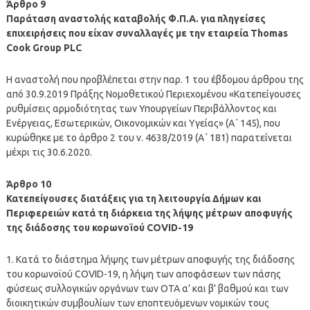
Άρθρο 9
Παράταση αναστολής καταβολής Φ.Π.Α. για πληγείσες
επιχειρήσεις που είχαν συναλλαγές με την εταιρεία Thomas
Cook Group PLC
Η αναστολή που προβλέπεται στην παρ. 1 του έβδομου άρθρου της
από 30.9.2019 Πράξης Νομοθετικού Περιεχομένου «Κατεπείγουσες
ρυθμίσεις αρμοδιότητας των Υπουργείων Περιβάλλοντος και
Ενέργειας, Εσωτερικών, Οικονομικών και Υγείας» (Α΄ 145), που
κυρώθηκε με το άρθρο 2 του ν. 4638/2019 (Α΄ 181) παρατείνεται
μέχρι τις 30.6.2020.
Άρθρο 10
Κατεπείγουσες διατάξεις για τη λειτουργία Δήμων και
Περιφερειών κατά τη διάρκεια της λήψης μέτρων αποφυγής
της διάδοσης του κορωνοϊού COVID-19
1. Κατά το διάστημα λήψης των μέτρων αποφυγής της διάδοσης
του κορωνοϊού COVID-19, η λήψη των αποφάσεων των πάσης
φύσεως συλλογικών οργάνων των ΟΤΑ α’ και β’ βαθμού και των
διοικητικών συμβουλίων των εποπτευόμενων νομικών τους