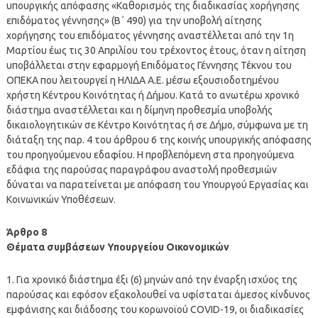
υπουργικής απόφασης «Καθορισμός της διαδικασίας χορήγησης
επιδόματος γέννησης» (Β΄ 490) για την υποβολή αίτησης
χορήγησης του επιδόματος γέννησης αναστέλλεται από την 1η
Μαρτίου έως τις 30 Απριλίου του τρέχοντος έτους, όταν η αίτηση
υποβάλλεται στην εφαρμογή Επιδόματος Γέννησης Τέκνου του
ΟΠΕΚΑ που λειτουργεί η ΗΛΙΔΑ Α.Ε. μέσω εξουσιοδοτημένου
χρήστη Κέντρου Κοινότητας ή Δήμου. Κατά το ανωτέρω χρονικό
διάστημα αναστέλλεται και η δίμηνη προθεσμία υποβολής
δικαιολογητικών σε Κέντρο Κοινότητας ή σε Δήμο, σύμφωνα με τη
διάταξη της παρ. 4 του άρθρου 6 της κοινής υπουργικής απόφασης
του προηγούμενου εδαφίου. Η προβλεπόμενη στα προηγούμενα
εδάφια της παρούσας παραγράφου αναστολή προθεσμιών
δύναται να παρατείνεται με απόφαση του Υπουργού Εργασίας και
Κοινωνικών Υποθέσεων.
Άρθρο 8
Θέματα συμβάσεων Υπουργείου Οικονομικών
1. Για χρονικό διάστημα έξι (6) μηνών από την έναρξη ισχύος της
παρούσας και εφόσον εξακολουθεί να υφίσταται άμεσος κίνδυνος
εμφάνισης και διάδοσης του κορωνοϊού COVID-19, οι διαδικασίες