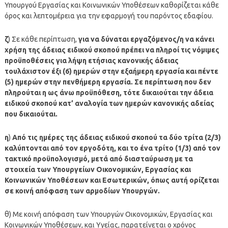
Υπουργού Εργασίας και Κοινωνικών Υποθέσεων καθορίζεται κάθε
όρος και λεπτομέρεια για την εφαρμογή του παρόντος εδαφίου.
ζ
) Σε κάθε περίπτωση,
για να δύναται εργαζόμενος/η να κάνει
χρήση της άδειας ειδικού σκοπού πρέπει να πληροί τις νόμιμες
προϋποθέσεις για λήψη ετήσιας κανονικής άδειας
τουλάχιστον έξι (6) ημερών στην εξαήμερη εργασία και πέντε
(5) ημερών στην πενθήμερη εργασία. Σε περίπτωση που δεν
πληρούται η ως άνω προϋπόθεση, τότε δικαιούται την άδεια
ειδικού σκοπού κατ’ αναλογία των ημερών κανονικής αδείας
που δικαιούται.
η
)
Από τις ημέρες της άδειας ειδικού σκοπού τα δύο τρίτα (2/3)
καλύπτονται από τον εργοδότη, και το ένα τρίτο (1/3) από τον
τακτικό προϋπολογισμό, μετά από διασταύρωση με τα
στοιχεία των Υπουργείων Οικονομικών, Εργασίας και
Κοινωνικών Υποθέσεων και Εσωτερικών, όπως αυτή ορίζεται
σε κοινή απόφαση των αρμοδίων Υπουργών.
θ) Με κοινή απόφαση των Υπουργών Οικονομικών, Εργασίας και
Κοινωνικών Υποθέσεων, και Υγείας, παρατείνεται ο χρόνος