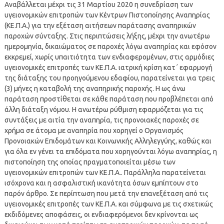
Αναβάλλεται μέχρι τις 31 Μαρτίου 2020 η συνεδρίαση των
υγειονομικών επιτροπών των Κέντρων Πιστοποίησης Αναπηρίας
(ΚΕ.Π.Α.) για την εξέταση αιτήσεων παράτασης αναπηρικών
παροχών σύνταξης. Στις περιπτώσεις λήξης, μέχρι την ανωτέρω
ημερομηνία, δικαιώματος σε παροχές λόγω αναπηρίας και εφόσον
εκκρεμεί, χωρίς υπαιτιότητα των ενδιαφερομένων, στις αρμόδιες
υγειονομικές επιτροπές των ΚΕ.Π.Α. ιατρική κρίση κατ΄ εφαρμογή
της διάταξης του προηγούμενου εδαφίου, παρατείνεται για τρεις
(3) μήνες η καταβολή της αναπηρικής παροχής. Η ως άνω
παράταση προστίθεται σε κάθε παράταση που προβλέπεται από
άλλη διάταξη νόμου. Η ανωτέρω ρύθμιση εφαρμόζεται για τις
συντάξεις με αιτία την αναπηρία, τις προνοιακές παροχές σε
χρήμα σε άτομα με αναπηρία που χορηγεί ο Οργανισμός
Προνοιακών Επιδομάτων και Κοινωνικής Αλληλεγγύης, καθώς και
για όλα εν γένει τα επιδόματα που χορηγούνται λόγω αναπηρίας, η
πιστοποίηση της οποίας πραγματοποιείται μέσω των
υγειονομικών επιτροπών των ΚΕ.Π.Α.. Παράλληλα παρατείνεται
ισόχρονα και η ασφαλιστική ικανότητα όσων εμπίπτουν στο
παρόν άρθρο. Σε περίπτωση που μετά την επανεξέταση από τις
υγειονομικές επιτροπές των ΚΕ.Π.Α. και σύμφωνα με τις σχετικώς
εκδιδόμενες αποφάσεις, οι ενδιαφερόμενοι δεν κρίνονται ως