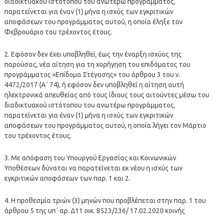
διαδικτυακού ιστότοπου του ανωτέρω προγράμματος,
παρατείνεται για έναν (1) μήνα η ισχύς των εγκριτικών
αποφάσεων του προγράμματος αυτού, η οποία έληξε τον
Φεβρουάριο του τρέχοντος έτους.
2. Εφόσον δεν έχει υποβληθεί, έως την έναρξη ισχύος της
παρούσας, νέα αίτηση για τη χορήγηση του επιδόματος του
προγράμματος «Επίδομα Στέγασης» του άρθρου 3 του ν.
4472/2017 (Α΄ 74), ή εφόσον δεν υποβληθεί η αίτηση αυτή
ηλεκτρονικά απευθείας από τους ίδιους τους αιτούντες μέσω του
διαδικτυακού ιστότοπου του ανωτέρω προγράμματος,
παρατείνεται για έναν (1) μήνα η ισχύς των εγκριτικών
αποφάσεων του προγράμματος αυτού, η οποία λήγει τον Μάρτιο
του τρέχοντος έτους.
3. Mε απόφαση του Υπουργού Εργασίας και Κοινωνικών
Υποθέσεων δύναται να παρατείνεται εκ νέου η ισχύς των
εγκριτικών αποφάσεων των παρ. 1 και 2.
4. Η προθεσμία τριών (3) μηνών που προβλέπεται στην παρ. 1 του
άρθρου 5 της υπ΄ αρ. Δ11 οικ. 8523/236/ 17.02.2020 κοινής