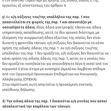
στον ιδιωτικό τομέα περί μη χρήσης της ειδικής άδειας ή της
εργασίας εξ αποστάσεως του άρθρου 4.
γ
) Αν
ο/η σύζυγος του/της υπαλλήλου της παρ. 1 που
απασχολείται σε φορείς της παρ. 1 και απουσιάζει με
οποιαδήποτε άδεια
, ιδίως άδεια ανατροφής τέκνου και άδεια
υπηρεσιακής εκπαίδευσης, κατά το ίδιο χρονικό διάστημα, με
εξαίρεση την αναρρωτική άδεια εξαιτίας της οποίας δεν είναι
δυνατή η φροντίδα τέκνων, ο/η σύζυγος δεν δικαιούται να κάνει
χρήση της ειδικής άδειας της παρ. 1. Αν ο/η σύζυγος του/της
υπαλλήλου της παρ. 1 δεν εργάζεται, ο/η σύζυγος δεν δικαιούται να
κάνει χρήση της ειδικής άδειας της παρ. 1, εκτός αν ο γονέας που
δεν εργάζεται νοσηλεύεται για οποιονδήποτε λόγο ή νοσεί από τον
κορωνοϊό ή είναι άτομο με αναπηρία (ΑμεΑ) και λαμβάνει επίδομα
από τον Οργανισμό Προνοιακών Επιδομάτων και Κοινωνικής
Αλληλεγγύης (ΟΠΕΚΑ).
Στην περίπτωση αυτή απαιτείται η προσκόμιση σχετικής
υπεύθυνης δήλωσης.
δ
)
Την ειδική άδεια της παρ. 1 δικαιούται ο/η γονέας που ασκεί
αποκλειστικά την επιμέλεια των τέκνων.