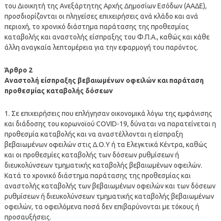
του Διοικητή της Ανεξάρτητης Αρχής Δημοσίων Εσόδων (ΑΑΔΕ),
προσδιορίζονται οι πληγείσες επιχειρήσεις ανά κλάδο και ανά
περιοχή, το χρονικό διάστημα παράτασης της προθεσμίας
καταβολής και αναστολής είσπραξης του Φ.Π.Α., καθώς και κάθε
άλλη αναγκαία λεπτομέρεια για την εφαρμογή του παρόντος.
Άρθρο 2
Αναστολή είσπραξης βεβαιωμένων οφειλών και παράταση
προθεσμίας καταβολής δόσεων
1. Σε επιχειρήσεις που επλήγησαν οικονομικά λόγω της εμφάνισης
και διάδοσης του κορωνοϊού COVID-19, δύναται να παρατείνεται η
προθεσμία καταβολής και να αναστέλλονται η είσπραξη
βεβαιωμένων οφειλών στις Δ.Ο.Υ ή τα Ελεγκτικά Κέντρα, καθώς
και οι προθεσμίες καταβολής των δόσεων ρυθμίσεων ή
διευκολύνσεων τμηματικής καταβολής βεβαιωμένων οφειλών.
Κατά το χρονικό διάστημα παράτασης της προθεσμίας και
αναστολής καταβολής των βεβαιωμένων οφειλών και των δόσεων
ρυθμίσεων ή διευκολύνσεων τμηματικής καταβολής βεβαιωμένων
οφειλών, τα οφειλόμενα ποσά δεν επιβαρύνονται με τόκους ή
προσαυξήσεις.