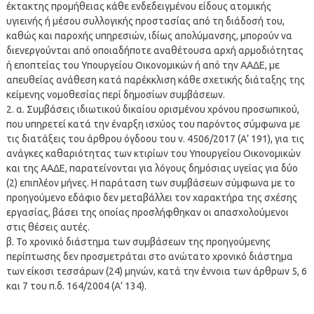
έκτακτης προμήθειας κάθε ενδεδειγμένου είδους ατομικής
υγιεινής ή μέσου συλλογικής προστασίας από τη διάδοσή του,
καθώς και παροχής υπηρεσιών, ιδίως απολύμανσης, μπορούν να
διενεργούνται από οποιαδήποτε αναθέτουσα αρχή αρμοδιότητας
ή εποπτείας του Υπουργείου Οικονομικών ή από την ΑΑΔΕ, με
απευθείας ανάθεση κατά παρέκκλιση κάθε σχετικής διάταξης της
κείμενης νομοθεσίας περί δημοσίων συμβάσεων.
2. α. Συμβάσεις ιδιωτικού δικαίου ορισμένου χρόνου προσωπικού,
που υπηρετεί κατά την έναρξη ισχύος του παρόντος σύμφωνα με
τις διατάξεις του άρθρου όγδοου του ν. 4506/2017 (Α’ 191), για τις
ανάγκες καθαριότητας των κτιρίων του Υπουργείου Οικονομικών
και της ΑΑΔΕ, παρατείνονται για λόγους δημόσιας υγείας για δύο
(2) επιπλέον μήνες. Η παράταση των συμβάσεων σύμφωνα με το
προηγούμενο εδάφιο δεν μεταβάλλει τον χαρακτήρα της σχέσης
εργασίας, βάσει της οποίας προσλήφθηκαν οι απασχολούμενοι
στις θέσεις αυτές.
β. Το χρονικό διάστημα των συμβάσεων της προηγούμενης
περίπτωσης δεν προσμετράται στο ανώτατο χρονικό διάστημα
των είκοσι τεσσάρων (24) μηνών, κατά την έννοια των άρθρων 5, 6
και 7 του π.δ. 164/2004 (Α’ 134).