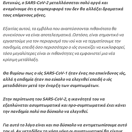
Ευτυχώς, ο SARS-CoV-2 μεταλλάσσεται πολύ αργά και
αναμένουμε ότι η συμπεριφορά του δεν θα αλλάξει δραματικά
τους επόμενους μήνες.
Εξαιτίας αυτού, τα εμβόλια που αναπτύσσονται πιθανότατα θα
συνεχίσουν να είναι αποτελεσματικά. Ωστόσο, είναι σημαντικό να
εργαστούμε για τον περιορισμό του ιού και να τερματίσουμε την
πανδημία, επειδή όσο περισσότερο ο ιός συνεχίζει να κυκλοφορεί,
τόσο μεγαλύτερες είναι οι πιθανότητες να εμφανιστεί μια νέα
κρίσιμη μετάλλαξη.
Θα θυμίσω πως ο ιός SARS-CoV-1 ήταν ένας πιο επικίνδυνος ιός,
αλλά η επιδημία ήταν πιο εύκολο να ελεγχθεί επειδή ο ιός
μεταδιδόταν μετά την έναρξη των συμπτωμάτων.
Στην περίπτωση του SARS-CoV-2, η ικανότητά του να
εξαπλώνεται ασυμπτωματικά και προ-συμπτωματικά έχει κάνει
την πανδημία πολύ πιο δύσκολο να ελεγχθεί.
Για αυτό το λόγο είναι και πιο δύσκολο να αντιμετωπίσουμε αυτό
τον ιό. Αν μεταδίδαν τη νόσο μόνο οι συμπτωματικοί θα είχαμε