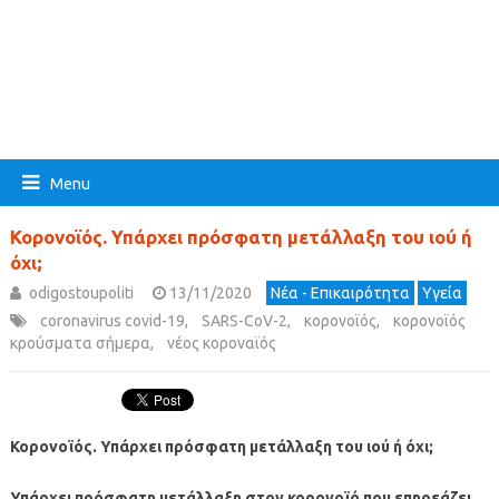
Menu
Κορονοϊός. Υπάρχει πρόσφατη μετάλλαξη του ιού ή
όχι;
odigostoupoliti
13/11/2020
Νέα - Επικαιρότητα
Υγεία
coronavirus covid-19
,
SARS-CoV-2
,
κορονοϊός
,
κορονοϊός
κρούσματα σήμερα
,
νέος κοροναϊός
Κορονοϊός. Υπάρχει πρόσφατη μετάλλαξη του ιού ή όχι;
Υπάρχει πρόσφατη μετάλλαξη στον κορονοϊό που επηρεάζει