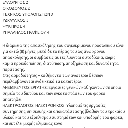
ΞΥΛΟΥΡΓΟΣ 2
ΟΙΚΟ∆ΟΜΟΣ 2
ΤΕΧΝΙΚΟΣ ΥΠΟΛΟΓΙΣΤΩΝ 3
ΥΔΡΑΥΛΙΚΟΣ 5
ΨΥΚΤΙΚΟΣ 4
ΥΠΑΛΛΗΛΟΣ ΓΡΑΦΕΙΟΥ 4
Η διάρκεια της απασχόλησης του συγκεκριμένου προσωπικού είναι
για οκτώ (8) μήνες, μετά δε το πέρας του ως άνω χρόνου
απασχόλησης, οι συμβάσεις αυτές λύονται αυτοδίκαια, χωρίς
καμία προειδοποίηση, διατύπωση, αποζημίωση και δυνατότητα
παράτασης.
Στις αρμοδιότητες – καθήκοντα των ανωτέρω θέσεων
περιλαμβάνονται ενδεικτικά τα κατωτέρω:
ΑΝΕΙΔΙΚΕΥΤΟΣ ΕΡΓΑΤΗΣ: Εργασίες γενικών καθηκόντων σε όποιο
σημείο του δικτύου και των εγκαταστάσεων του φορέα
απαιτηθεί.
ΗΛΕΚΤΡΟΛΟΓΟΣ, ΗΛΕΚΤΡΟΝΙΚΟΣ: Υλοποιεί τις εργασίες
συντήρησης, επισκευής και αποκατάστασης βλαβών του τροχαίου
υλικού και του εξοπλισμού συστημάτων και υποδομής του φορέα,
και εκτελεί μικρής κλίμακας έργα.