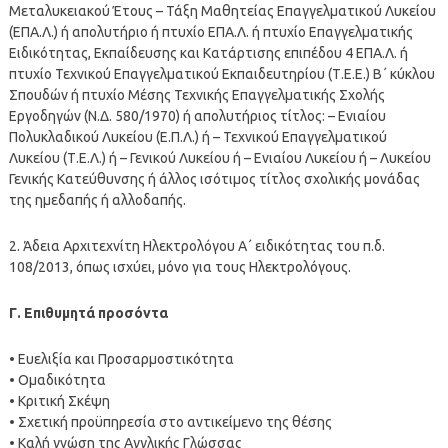
Μεταλυκειακού Έτους – Τάξη Μαθητείας Επαγγελματικού Λυκείου
(ΕΠΑ.Λ.) ή απολυτήριο ή πτυχίο ΕΠΑ.Λ. ή πτυχίο Επαγγελματικής
Ειδικότητας, Εκπαίδευσης και Κατάρτισης επιπέδου 4 ΕΠΑ.Λ. ή
πτυχίο Τεχνικού Επαγγελματικού Εκπαιδευτηρίου (Τ.Ε.Ε.) Β΄ κύκλου
Σπουδών ή πτυχίο Μέσης Τεχνικής Επαγγελματικής Σχολής
Εργοδηγών (Ν.Δ. 580/1970) ή απολυτήριος τίτλος: – Ενιαίου
Πολυκλαδικού Λυκείου (Ε.Π.Λ.) ή – Τεχνικού Επαγγελματικού
Λυκείου (Τ.Ε.Λ.) ή – Γενικού Λυκείου ή – Ενιαίου Λυκείου ή – Λυκείου
Γενικής Κατεύθυνσης ή άλλος ισότιμος τίτλος σχολικής μονάδας
της ημεδαπής ή αλλοδαπής.
2. Άδεια Αρχιτεχνίτη Ηλεκτρολόγου Α΄ ειδικότητας του π.δ.
108/2013, όπως ισχύει, μόνο για τους Ηλεκτρολόγους.
Γ. Επιθυμητά προσόντα
• Ευελιξία και Προσαρμοστικότητα
• Ομαδικότητα
• Κριτική Σκέψη
• Σχετική προϋπηρεσία στο αντικείμενο της θέσης
• Καλή γνώση της Αγγλικής Γλώσσας