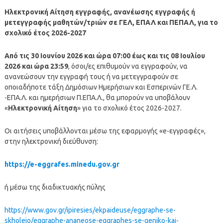
Ηλεκτρονική Αίτηση εγγραφής, ανανέωσης εγγραφής ή
μετεγγραφής μαθητών/τριών σε ΓΕΛ, ΕΠΑΛ και ΠΕΠΑΛ, για το
σχολικό έτος 2026-2027
Από τις 30 Ιουνίου 2026 και ώρα 07:00 έως και τις 08 Ιουλίου
2026 και ώρα 23:59
, όσοι/ες επιθυμούν να εγγραφούν, να
ανανεώσουν την εγγραφή τους ή να μετεγγραφούν σε
οποιαδήποτε τάξη Δημόσιων Ημερήσιων και Εσπερινών ΓΕ.Λ.
-ΕΠΑ.Λ. και ημερήσιων Π.ΕΠΑ.Λ., θα μπορούν να υποβάλουν
«
Ηλεκτρονική Αίτηση
» για το σχολικό έτος 2026-2027.
Οι αιτήσεις υποβάλλονται μέσω της εφαρμογής «e-εγγραφές»,
στην ηλεκτρονική διεύθυνση:
https://e-eggrafes.minedu.gov.gr
ή μέσω της διαδικτυακής πύλης
https://www.gov.gr/ipiresies/ekpaideuse/eggraphe-se-
skholeio/eggraphe-ananeose-eggraphes-se-geniko-kai-