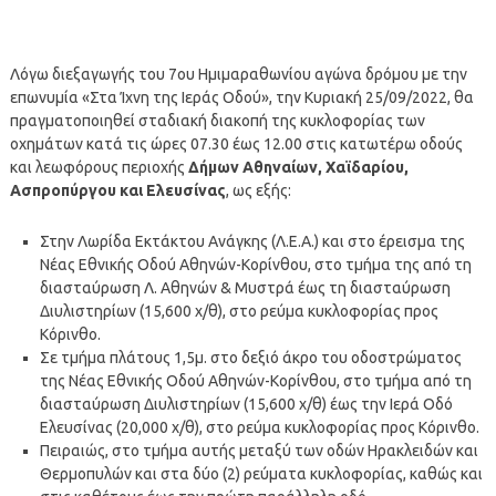
Λόγω διεξαγωγής του 7ου Ημιμαραθωνίου αγώνα δρόμου με την
επωνυμία «Στα Ίχνη της Ιεράς Οδού», την Κυριακή 25/09/2022, θα
πραγματοποιηθεί σταδιακή διακοπή της κυκλοφορίας των
οχημάτων κατά τις ώρες 07.30 έως 12.00 στις κατωτέρω οδούς
και λεωφόρους περιοχής
Δήμων Αθηναίων, Χαϊδαρίου,
Ασπροπύργου και Ελευσίνας
, ως εξής:
Στην Λωρίδα Εκτάκτου Ανάγκης (Λ.Ε.Α.) και στο έρεισμα της
Νέας Εθνικής Οδού Αθηνών-Κορίνθου, στο τμήμα της από τη
διασταύρωση Λ. Αθηνών & Μυστρά έως τη διασταύρωση
Διυλιστηρίων (15,600 χ/θ), στο ρεύμα κυκλοφορίας προς
Κόρινθο.
Σε τμήμα πλάτους 1,5μ. στο δεξιό άκρο του οδοστρώματος
της Νέας Εθνικής Οδού Αθηνών-Κορίνθου, στο τμήμα από τη
διασταύρωση Διυλιστηρίων (15,600 χ/θ) έως την Ιερά Οδό
Ελευσίνας (20,000 χ/θ), στο ρεύμα κυκλοφορίας προς Κόρινθο.
Πειραιώς, στο τμήμα αυτής μεταξύ των οδών Ηρακλειδών και
Θερμοπυλών και στα δύο (2) ρεύματα κυκλοφορίας, καθώς και