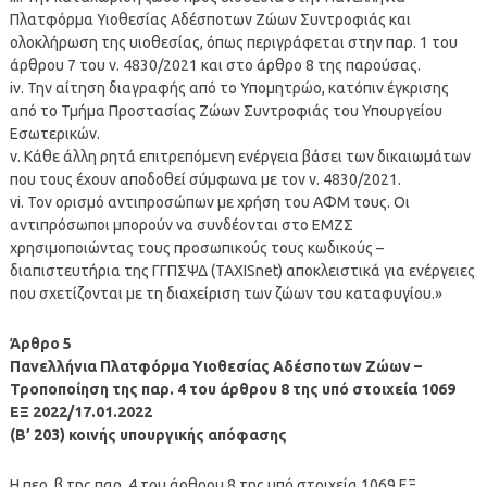
Πλατφόρμα Υιοθεσίας Αδέσποτων Ζώων Συντροφιάς και
ολοκλήρωση της υιοθεσίας, όπως περιγράφεται στην παρ. 1 του
άρθρου 7 του ν. 4830/2021 και στο άρθρο 8 της παρούσας.
iv. Την αίτηση διαγραφής από το Υπομητρώο, κατόπιν έγκρισης
από το Τμήμα Προστασίας Ζώων Συντροφιάς του Υπουργείου
Εσωτερικών.
v. Κάθε άλλη ρητά επιτρεπόμενη ενέργεια βάσει των δικαιωμάτων
που τους έχουν αποδοθεί σύμφωνα με τον ν. 4830/2021.
vi. Τον ορισμό αντιπροσώπων με χρήση του ΑΦΜ τους. Οι
αντιπρόσωποι μπορούν να συνδέονται στο ΕΜΖΣ
χρησιμοποιώντας τους προσωπικούς τους κωδικούς –
διαπιστευτήρια της ΓΓΠΣΨΔ (TAXISnet) αποκλειστικά για ενέργειες
που σχετίζονται με τη διαχείριση των ζώων του καταφυγίου.»
Άρθρο 5
Πανελλήνια Πλατφόρμα Υιοθεσίας Αδέσποτων Ζώων –
Τροποποίηση της παρ. 4 του άρθρου 8 της υπό στοιχεία 1069
ΕΞ 2022/17.01.2022
(Β’ 203) κοινής υπουργικής απόφασης
Η περ. β της παρ. 4 του άρθρου 8 της υπό στοιχεία 1069 ΕΞ