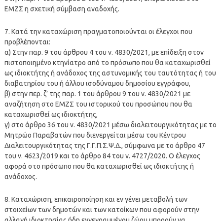
ΕΜΖΣ η σχετική σύμβαση αναδοχής.
7. Κατά την καταχώριση πραγματοποιούνται οι έλεγχοι που
προβλέπονται:
α) Στην παρ. 9 του άρθρου 4 του ν. 4830/2021, με επίδειξη στον
πιστοποιημένο κτηνίατρο από το πρόσωπο που θα καταχωρισθεί
ως ιδιοκτήτης ή ανάδοχος της αστυνομικής του ταυτότητας ή του
διαβατηρίου του ή άλλου ισοδύναμου δημοσίου εγγράφου,
β) στην περ. ζ’ της παρ. 1 του άρθρου 9 του ν. 4830/2021 με
αναζήτηση στο ΕΜΖΣ του ιστορικού του προσώπου που θα
καταχωρισθεί ως ιδιοκτήτης,
γ) στο άρθρο 36 του ν. 4830/2021 μέσω διαλειτουργικότητας με το
Μητρώο Παραβατών που διενεργείται μέσω του Κέντρου
Διαλειτουργικότητας της Γ.Γ.Π.Σ.Ψ.Δ., σύμφωνα με το άρθρο 47
του ν. 4623/2019 και το άρθρο 84 του ν. 4727/2020. Ο έλεγχος
αφορά στο πρόσωπο που θα καταχωρισθεί ως ιδιοκτήτης ή
ανάδοχος.
8. Καταχώριση, επικαιροποίηση και εν γένει μεταβολή των
στοιχείων των δημοτών και των κατοίκων που αφορούν στην
αλλαγή ιδιοκτησίας ήδη εγγεγραμμένου ζώου μπορούν να