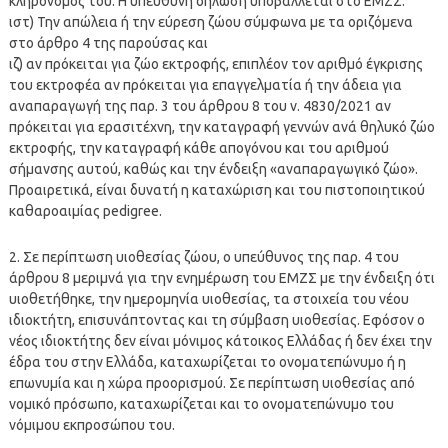
κληρονόμος του. Η υπεύθυνη δήλωση υποβάλλεται στο ΕΜΖΣ.
ιστ) Την απώλεια ή την εύρεση ζώου σύμφωνα με τα οριζόμενα
στο άρθρο 4 της παρούσας και
ιζ) αν πρόκειται για ζώο εκτροφής, επιπλέον τον αριθμό έγκρισης
του εκτροφέα αν πρόκειται για επαγγελματία ή την άδεια για
αναπαραγωγή της παρ. 3 του άρθρου 8 του ν. 4830/2021 αν
πρόκειται για ερασιτέχνη, την καταγραφή γεννών ανά θηλυκό ζώο
εκτροφής, την καταγραφή κάθε απογόνου και του αριθμού
σήμανσης αυτού, καθώς και την ένδειξη «αναπαραγωγικό ζώο».
Προαιρετικά, είναι δυνατή η καταχώριση και του πιστοποιητικού
καθαροαιμίας pedigree.
2. Σε περίπτωση υιοθεσίας ζώου, ο υπεύθυνος της παρ. 4 του
άρθρου 8 μεριμνά για την ενημέρωση του ΕΜΖΣ με την ένδειξη ότι
υιοθετήθηκε, την ημερομηνία υιοθεσίας, τα στοιχεία του νέου
ιδιοκτήτη, επισυνάπτοντας και τη σύμβαση υιοθεσίας. Εφόσον ο
νέος ιδιοκτήτης δεν είναι μόνιμος κάτοικος Ελλάδας ή δεν έχει την
έδρα του στην Ελλάδα, καταχωρίζεται το ονοματεπώνυμο ή η
επωνυμία και η χώρα προορισμού. Σε περίπτωση υιοθεσίας από
νομικό πρόσωπο, καταχωρίζεται και το ονοματεπώνυμο του
νόμιμου εκπροσώπου του.