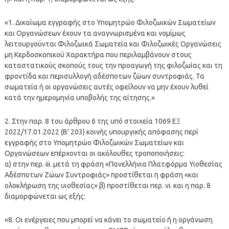
«1. Δικαίωμα εγγραφής στο Υπομητρώο Φιλοζωικών Σωματείων
και Οργανώσεων έχουν τα αναγνωρισμένα και νομίμως
λειτουργούνται Φιλοζωικά Σωματεία και Φιλοζωικές Οργανώσεις
μη Κερδοσκοπικού Χαρακτήρα που περιλαμβάνουν στους
καταστατικούς σκοπούς τους την προαγωγή της φιλοζωίας και τη
φροντίδα και περισυλλογή αδέσποτων ζώων συντροφιάς. Τα
σωματεία ή οι οργανώσεις αυτές οφείλουν να μην έχουν λυθεί
κατά την ημερομηνία υποβολής της αίτησης.»
2. Στην παρ. 8 του άρθρου 6 της υπό στοιχεία 1069 ΕΞ
2022/17.01.2022 (Β’ 203) κοινής υπουργικής απόφασης περί
εγγραφής στο Υπομητρώο Φιλοζωικών Σωματείων και
Οργανώσεων επέρχονται οι ακόλουθες τροποποιήσεις:
α) στην περ. iii. μετά τη φράση «Πανελλήνια Πλατφόρμα Υιοθεσίας
Αδέσποτων Ζώων Συντροφιάς» προστίθεται η φράση «και
ολοκλήρωση της υιοθεσίας» β) προστίθεται περ. vi. και η παρ. 8
διαμορφώνεται ως εξής:
«8. Οι ενέργειες που μπορεί να κάνει το σωματείο ή η οργάνωση