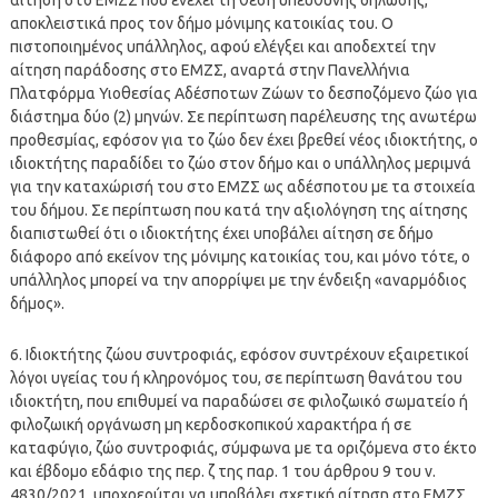
αποκλειστικά προς τον δήμο μόνιμης κατοικίας του. Ο
πιστοποιημένος υπάλληλος, αφού ελέγξει και αποδεχτεί την
αίτηση παράδοσης στο ΕΜΖΣ, αναρτά στην Πανελλήνια
Πλατφόρμα Υιοθεσίας Αδέσποτων Ζώων το δεσποζόμενο ζώο για
διάστημα δύο (2) μηνών. Σε περίπτωση παρέλευσης της ανωτέρω
προθεσμίας, εφόσον για το ζώο δεν έχει βρεθεί νέος ιδιοκτήτης, ο
ιδιοκτήτης παραδίδει το ζώο στον δήμο και ο υπάλληλος μεριμνά
για την καταχώρισή του στο ΕΜΖΣ ως αδέσποτου με τα στοιχεία
του δήμου. Σε περίπτωση που κατά την αξιολόγηση της αίτησης
διαπιστωθεί ότι ο ιδιοκτήτης έχει υποβάλει αίτηση σε δήμο
διάφορο από εκείνον της μόνιμης κατοικίας του, και μόνο τότε, ο
υπάλληλος μπορεί να την απορρίψει με την ένδειξη «αναρμόδιος
δήμος».
6. Ιδιοκτήτης ζώου συντροφιάς, εφόσον συντρέχουν εξαιρετικοί
λόγοι υγείας του ή κληρονόμος του, σε περίπτωση θανάτου του
ιδιοκτήτη, που επιθυμεί να παραδώσει σε φιλοζωικό σωματείο ή
φιλοζωική οργάνωση μη κερδοσκοπικού χαρακτήρα ή σε
καταφύγιο, ζώο συντροφιάς, σύμφωνα με τα οριζόμενα στο έκτο
και έβδομο εδάφιο της περ. ζ της παρ. 1 του άρθρου 9 του ν.
4830/2021, υποχρεούται να υποβάλει σχετική αίτηση στο ΕΜΖΣ