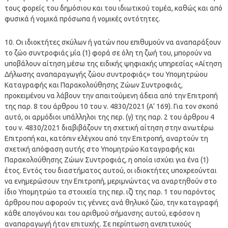
τους φορείς του δημόσιου και του ιδιωτικού τομέα, καθώς και από
φυσικά ή νομικά πρόσωπα ή νομικές οντότητες.
10. Οι ιδιοκτήτες σκύλων ή γατών που επιθυμούν να αναπαράξουν
το ζώο συντροφιάς μία (1) φορά σε όλη τη ζωή του, μπορούν να
υποβάλουν αίτηση μέσω της ειδικής ψηφιακής υπηρεσίας «Αίτηση
Δήλωσης αναπαραγωγής ζώου συντροφιάς» του Υπομητρώου
Καταγραφής και Παρακολούθησης Ζώων Συντροφιάς,
προκειμένου να λάβουν την απαιτούμενη άδεια από την Επιτροπή
της παρ. 8 του άρθρου 10 του ν. 4830/2021 (Α’ 169). Για τον σκοπό
αυτό, οι αρμόδιοι υπάλληλοι της περ. (γ) της παρ. 2 του άρθρου 4
του ν. 4830/2021 διαβιβάζουν τη σχετική αίτηση στην ανωτέρω
Επιτροπή και, κατόπιν ελέγχου από την Επιτροπή, αναρτούν τη
σχετική απόφαση αυτής στο Υπομητρώο Καταγραφής και
Παρακολούθησης Ζώων Συντροφιάς, η οποία ισχύει για ένα (1)
έτος. Εντός του διαστήματος αυτού, οι ιδιοκτήτες υποχρεούνται
να ενημερώσουν την Επιτροπή, μεριμνώντας να αναρτηθούν στο
ίδιο Υπομητρώο τα στοιχεία της περ. ιζ) της παρ. 1 του παρόντος
άρθρου που αφορούν τις γέννες ανά θηλυκό ζώο, την καταγραφή
κάθε απογόνου και του αριθμού σήμανσης αυτού, εφόσον η
αναπαραγωγή ήταν επιτυχής. Σε περίπτωση ανεπιτυχούς