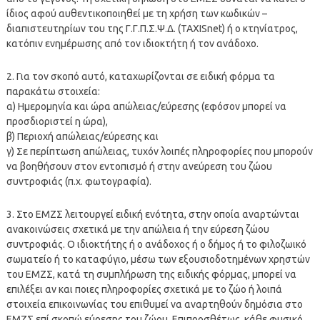
ίδιος αφού αυθεντικοποιηθεί με τη χρήση των κωδικών –
διαπιστευτηρίων του της Γ.Γ.Π.Σ.Ψ.Δ. (TAXISnet) ή ο κτηνίατρος,
κατόπιν ενημέρωσης από τον ιδιοκτήτη ή τον ανάδοχο.
2. Για τον σκοπό αυτό, καταχωρίζονται σε ειδική φόρμα τα
παρακάτω στοιχεία:
α) Ημερομηνία και ώρα απώλειας/εύρεσης (εφόσον μπορεί να
προσδιοριστεί η ώρα),
β) Περιοχή απώλειας/εύρεσης και
γ) Σε περίπτωση απώλειας, τυχόν λοιπές πληροφορίες που μπορούν
να βοηθήσουν στον εντοπισμό ή στην ανεύρεση του ζώου
συντροφιάς (π.χ. φωτογραφία).
3. Στο ΕΜΖΣ λειτουργεί ειδική ενότητα, στην οποία αναρτώνται
ανακοινώσεις σχετικά με την απώλεια ή την εύρεση ζώου
συντροφιάς. Ο ιδιοκτήτης ή ο ανάδοχος ή ο δήμος ή το φιλοζωικό
σωματείο ή το καταφύγιο, μέσω των εξουσιοδοτημένων χρηστών
του ΕΜΖΣ, κατά τη συμπλήρωση της ειδικής φόρμας, μπορεί να
επιλέξει αν και ποιες πληροφορίες σχετικά με το ζώο ή λοιπά
στοιχεία επικοινωνίας του επιθυμεί να αναρτηθούν δημόσια στο
ΕΜΖΣ επί σκοπώ εύρεσης του ζώου. Επιπροσθέτως, κάθε φυσικό