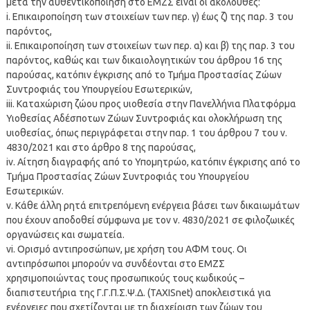
μετά την αυθεντικοποίηση στο ΕΜΖΣ είναι οι ακόλουθες:
i. Επικαιροποίηση των στοιχείων των περ. γ) έως ζ) της παρ. 3 του
παρόντος,
ii. Επικαιροποίηση των στοιχείων των περ. α) και β) της παρ. 3 του
παρόντος, καθώς και των δικαιολογητικών του άρθρου 16 της
παρούσας, κατόπιν έγκρισης από το Τμήμα Προστασίας Ζώων
Συντροφιάς του Υπουργείου Εσωτερικών,
iii. Καταχώριση ζώου προς υιοθεσία στην Πανελλήνια Πλατφόρμα
Υιοθεσίας Αδέσποτων Ζώων Συντροφιάς και ολοκλήρωση της
υιοθεσίας, όπως περιγράφεται στην παρ. 1 του άρθρου 7 του ν.
4830/2021 και στο άρθρο 8 της παρούσας,
iv. Αίτηση διαγραφής από το Υπομητρώο, κατόπιν έγκρισης από το
Τμήμα Προστασίας Ζώων Συντροφιάς του Υπουργείου
Εσωτερικών.
v. Κάθε άλλη ρητά επιτρεπόμενη ενέργεια βάσει των δικαιωμάτων
που έχουν αποδοθεί σύμφωνα με τον ν. 4830/2021 σε φιλοζωικές
οργανώσεις και σωματεία.
vi. Ορισμό αντιπροσώπων, με χρήση του ΑΦΜ τους. Οι
αντιπρόσωποι μπορούν να συνδέονται στο ΕΜΖΣ
χρησιμοποιώντας τους προσωπικούς τους κωδικούς –
διαπιστευτήρια της Γ.Γ.Π.Σ.Ψ.Δ. (TAXISnet) αποκλειστικά για
ενέργειες που σχετίζονται με τη διαχείριση των ζώων του