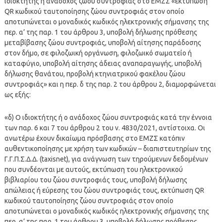
ιδιοκτήτης ή ανάδοχος ζώου συντροφιάς στο ΕΜΖΣ «εκτύπωση
QR κωδικού ταυτοποίησης ζώου συντροφιάς στον οποίο
αποτυπώνεται o μοναδικός κωδικός ηλεκτρονικής σήμανσης της
περ. α’ της παρ. 1 του άρθρου 3, υποβολή δήλωσης πρόθεσης
μεταβίβασης ζώου συντροφιάς, υποβολή αίτησης παράδοσης
στον δήμο, σε φιλοζωική οργάνωση, φιλοζωικό σωματείο ή
καταφύγιο, υποβολή αίτησης άδειας αναπαραγωγής, υποβολή
δήλωσης θανάτου, προβολή κτηνιατρικού φακέλου ζώου
συντροφιάς» και η περ. δ της παρ. 2 του άρθρου 2, διαμορφώνεται
ως εξής:
«δ) Ο ιδιοκτήτης ή ο ανάδοχος ζώου συντροφιάς κατά την έννοια
των παρ. 6 και 7 του άρθρου 2 του ν. 4830/2021, αντίστοιχα. Οι
ανωτέρω έχουν δικαίωμα πρόσβασης στο ΕΜΖΣ κατόπιν
αυθεντικοποίησης με χρήση των κωδικών – διαπιστευτηρίων της
Γ.Γ.Π.Σ.Δ.Δ. (taxisnet), για ανάγνωση των τηρούμενων δεδομένων
που συνδέονται με αυτούς, εκτύπωση του ηλεκτρονικού
βιβλιαρίου του ζώου συντροφιάς τους, υποβολή δήλωσης
απώλειας ή εύρεσης του ζώου συντροφιάς τους, εκτύπωση QR
κωδικού ταυτοποίησης ζώου συντροφιάς στον οποίο
αποτυπώνεται o μοναδικός κωδικός ηλεκτρονικής σήμανσης της
περ. α’ της παρ. 1 του άρθρου 3, υποβολή δήλωσης πρόθεσης