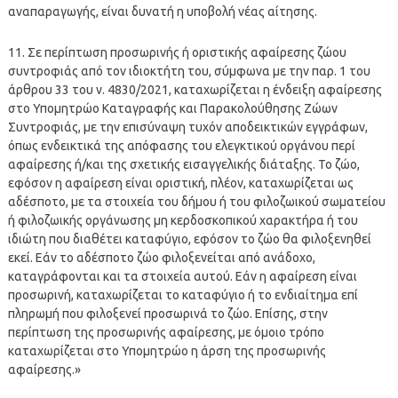
αναπαραγωγής, είναι δυνατή η υποβολή νέας αίτησης.
11. Σε περίπτωση προσωρινής ή οριστικής αφαίρεσης ζώου
συντροφιάς από τον ιδιοκτήτη του, σύμφωνα με την παρ. 1 του
άρθρου 33 του ν. 4830/2021, καταχωρίζεται η ένδειξη αφαίρεσης
στο Υπομητρώο Καταγραφής και Παρακολούθησης Ζώων
Συντροφιάς, με την επισύναψη τυχόν αποδεικτικών εγγράφων,
όπως ενδεικτικά της απόφασης του ελεγκτικού οργάνου περί
αφαίρεσης ή/και της σχετικής εισαγγελικής διάταξης. Το ζώο,
εφόσον η αφαίρεση είναι οριστική, πλέον, καταχωρίζεται ως
αδέσποτο, με τα στοιχεία του δήμου ή του φιλοζωικού σωματείου
ή φιλοζωικής οργάνωσης μη κερδοσκοπικού χαρακτήρα ή του
ιδιώτη που διαθέτει καταφύγιο, εφόσον το ζώο θα φιλοξενηθεί
εκεί. Εάν το αδέσποτο ζώο φιλοξενείται από ανάδοχο,
καταγράφονται και τα στοιχεία αυτού. Εάν η αφαίρεση είναι
προσωρινή, καταχωρίζεται το καταφύγιο ή το ενδιαίτημα επί
πληρωμή που φιλοξενεί προσωρινά το ζώο. Επίσης, στην
περίπτωση της προσωρινής αφαίρεσης, με όμοιο τρόπο
καταχωρίζεται στο Υπομητρώο η άρση της προσωρινής
αφαίρεσης.»