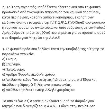
2. Η αίτηση εγγραφής υποβάλλεται ηλεκτρονικά από το φυσικό
πρόσωπο ή από τον νόμιμο εκπρόσωπο του νομικού προσώπου,
κατά περίπτωση, κατόπιν αυθεντικοποίησης με χρήση των
κωδικών διαπιστευτηρίων της Γ.Γ.Π.Σ.Ψ.Δ. (TAXISnet) του φυσικού
ή νομικού προσώπου αντίστοιχα και διασταύρωσης με τον Κωδικό
Αριθμό Δραστηριότητας (ΚΑΔ) που τηρείται για το πρόσωπο αυτό
στο Φορολογικό Μητρώο της Α.Α.Δ.Ε.
3. Το φυσικό πρόσωπο δηλώνει κατά την υποβολή της αίτησης τα
παρακάτω στοιχεία:
α) Όνομα,
β) Επώνυμο,
γ) Πατρώνυμο,
δ) Αριθμό Φορολογικού Μητρώου,
ε) Αριθμό και είδος Ταυτότητας ή Διαβατηρίου, στ) Έδρα και
διεύθυνση έδρας, ζ) Τηλέφωνο επικοινωνίας,
η) Διεύθυνση Ηλεκτρονικής Αλληλογραφίας και
Τα υπό α) έως στ) στοιχεία αντλούνται από το Φορολογικό
Μητρώο που διαχειρίζεται η Α.Α.Δ.Ε. Ειδικά στην περίπτωση