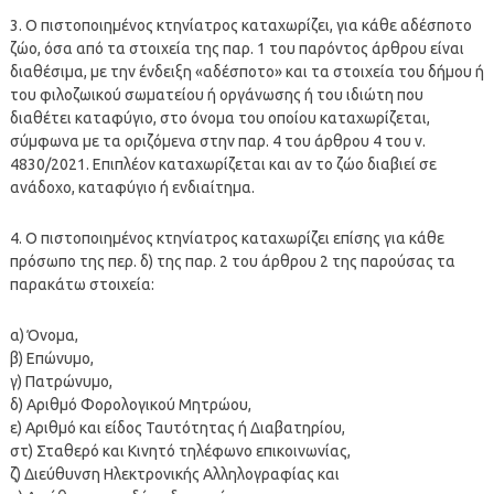
3. Ο πιστοποιημένος κτηνίατρος καταχωρίζει, για κάθε αδέσποτο
ζώο, όσα από τα στοιχεία της παρ. 1 του παρόντος άρθρου είναι
διαθέσιμα, με την ένδειξη «αδέσποτο» και τα στοιχεία του δήμου ή
του φιλοζωικού σωματείου ή οργάνωσης ή του ιδιώτη που
διαθέτει καταφύγιο, στο όνομα του οποίου καταχωρίζεται,
σύμφωνα με τα οριζόμενα στην παρ. 4 του άρθρου 4 του ν.
4830/2021. Επιπλέον καταχωρίζεται και αν το ζώο διαβιεί σε
ανάδοχο, καταφύγιο ή ενδιαίτημα.
4. Ο πιστοποιημένος κτηνίατρος καταχωρίζει επίσης για κάθε
πρόσωπο της περ. δ) της παρ. 2 του άρθρου 2 της παρούσας τα
παρακάτω στοιχεία:
α) Όνομα,
β) Επώνυμο,
γ) Πατρώνυμο,
δ) Αριθμό Φορολογικού Μητρώου,
ε) Αριθμό και είδος Ταυτότητας ή Διαβατηρίου,
στ) Σταθερό και Κινητό τηλέφωνο επικοινωνίας,
ζ) Διεύθυνση Ηλεκτρονικής Αλληλογραφίας και