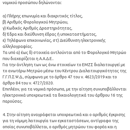
νομικού προσώπου δηλώνονται:
α) Πλήρης επωνυμία και διακριτικός τίτλος,
β) Αριθμός Φορολογικού Μητρώου,
γ) Κωδικός Αριθμός Δραστηριότητας,
δ) Έδρα και διεύθυνση έδρας ή υποκαταστήματος,
ε) Τηλέφωνο επικοινωνίας, στ) Διεύθυνση ηλεκτρονικής
αλληλογραφίας.
Τα υπό α) έως δ) στοιχεία αντλούνται από το Φορολογικό Μητρώο
που διαχειρίζεται η Α.Α.Δ.Ε..
Για την άντληση των ως άνω στοιχείων το ΕΜΖΣ διαλειτουργεί με
το ανωτέρω Μητρώο μέσω του Κέντρου Διαλειτουργικότητας της
Γ.Γ.Π.Σ.Ψ.Δ., σύμφωνα με το άρθρο 47 του ν. 4623/2019 και το
άρθρο 84 του ν. 4727/2020.
Επιπλέον, για τα νομικά πρόσωπα, με την αίτηση συνυποβάλλονται
ηλεκτρονικά υποχρεωτικά τα δικαιολογητικά του άρθρου 16 της
παρούσας.
4. Στην αίτηση αναγράφεται υποχρεωτικά και ο αριθμός έγκρισης
για τη νόμιμη λειτουργία των εγκαταστάσεων, αντίγραφο της
οποίας συνυποβάλλεται, ο αριθμός μητρώου του φορέα και η