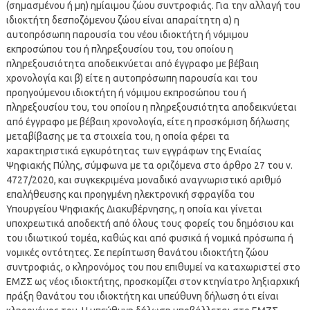
(σημασμένου ή μη) ημίαιμου ζώου συντροφιάς. Για την αλλαγή του
ιδιοκτήτη δεσποζόμενου ζώου είναι απαραίτητη α) η
αυτοπρόσωπη παρουσία του νέου ιδιοκτήτη ή νόμιμου
εκπροσώπου του ή πληρεξουσίου του, του οποίου η
πληρεξουσιότητα αποδεικνύεται από έγγραφο με βέβαιη
χρονολογία και β) είτε η αυτοπρόσωπη παρουσία και του
προηγούμενου ιδιοκτήτη ή νόμιμου εκπροσώπου του ή
πληρεξουσίου του, του οποίου η πληρεξουσιότητα αποδεικνύεται
από έγγραφο με βέβαιη χρονολογία, είτε η προσκόμιση δήλωσης
μεταβίβασης με τα στοιχεία του, η οποία φέρει τα
χαρακτηριστικά εγκυρότητας των εγγράφων της Ενιαίας
Ψηφιακής Πύλης, σύμφωνα με τα οριζόμενα στο άρθρο 27 του ν.
4727/2020, και συγκεκριμένα μοναδικό αναγνωριστικό αριθμό
επαλήθευσης και προηγμένη ηλεκτρονική σφραγίδα του
Υπουργείου Ψηφιακής Διακυβέρνησης, η οποία και γίνεται
υποχρεωτικά αποδεκτή από όλους τους φορείς του δημόσιου και
του ιδιωτικού τομέα, καθώς και από φυσικά ή νομικά πρόσωπα ή
νομικές οντότητες. Σε περίπτωση θανάτου ιδιοκτήτη ζώου
συντροφιάς, ο κληρονόμος του που επιθυμεί να καταχωριστεί στο
ΕΜΖΣ ως νέος ιδιοκτήτης, προσκομίζει στον κτηνίατρο ληξιαρχική
πράξη θανάτου του ιδιοκτήτη και υπεύθυνη δήλωση ότι είναι