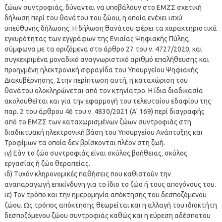
ζώων συντροφιάς, δύνανται να υποβάλουν στο ΕΜΖΣ σχετική
δήλωση περί του θανάτου του ζώου, η οποία ενέχει ισχύ
υπεύθυνης δήλωσης. Η δήλωση θανάτου φέρει τα χαρακτηριστικά
εγκυρότητας των εγγράφων της Ενιαίας Ψηφιακής Πύλης,
σύμφωνα με τα οριζόμενα στο άρθρο 27 του ν. 4727/2020, και
συγκεκριμένα μοναδικό αναγνωριστικό αριθμό επαλήθευσης και
προηγμένη ηλεκτρονική σφραγίδα του Υπουργείου Ψηφιακής
Διακυβέρνησης. Στην περίπτωση αυτή, η καταχώριση του
θανάτου ολοκληρώνεται από τον κτηνίατρο. Η ίδια διαδικασία
ακολουθείται και για την εφαρμογή του τελευταίου εδαφίου της
παρ. 2 του άρθρου 46 του ν. 4830/2021 (Α’ 169) περί διαγραφής
από το ΕΜΖΣ των καταχωρισμένων ζώων συντροφιάς στη
διαδικτυακή ηλεκτρονική βάση του Υπουργείου Ανάπτυξης και
Τροφίμων τα οποία δεν βρίσκονται πλέον στη ζωή.
ιγ) Εάν το ζώο συντροφιάς είναι σκύλος βοήθειας, σκύλος
εργασίας ή ζώο θεραπείας.
ιδ) Τυχόν κληρονομικές παθήσεις που καθιστούν την
αναπαραγωγή επικίνδυνη για το ίδιο το ζώο ή τους απογόνους του.
ιε) Τον τρόπο και την ημερομηνία απόκτησης του δεσποζόμενου
ζώου. Ως τρόπος απόκτησης θεωρείται και η αλλαγή του ιδιοκτήτη
δεσποζόμενου ζώου συντροφιάς καθώς και η εύρεση αδέσποτου