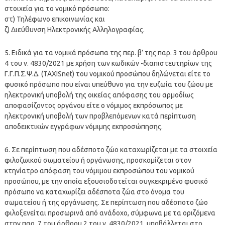
στοιχεία για το νομικό πρόσωπο:
στ) Τηλέφωνο επικοινωνίας και
ζ) Διεύθυνση Ηλεκτρονικής Αλληλογραφίας.
5. Ειδικά για τα νομικά πρόσωπα της περ. β’ της παρ. 3 του άρθρου
4 του ν. 4830/2021 με χρήση των κωδικών -διαπιστευτηρίων της
Γ.Γ.Π.Σ.Ψ.Δ. (TAXISnet) του νομικού προσώπου δηλώνεται είτε το
φυσικό πρόσωπο που είναι υπεύθυνο για την ευζωία του ζώου με
ηλεκτρονική υποβολή της οικείας απόφασης του αρμοδίως
αποφασίζοντος οργάνου είτε ο νόμιμος εκπρόσωπος με
ηλεκτρονική υποβολή των προβλεπόμενων κατά περίπτωση
αποδεικτικών εγγράφων νόμιμης εκπροσώπησης.
6. Σε περίπτωση που αδέσποτο ζώο καταχωρίζεται με τα στοιχεία
φιλοζωικού σωματείου ή οργάνωσης, προσκομίζεται στον
κτηνίατρο απόφαση του νόμιμου εκπροσώπου του νομικού
προσώπου, με την οποία εξουσιοδοτείται συγκεκριμένο φυσικό
πρόσωπο να καταχωρίζει αδέσποτα ζώα στο όνομα του
σωματείου ή της οργάνωσης. Σε περίπτωση που αδέσποτο ζώο
φιλοξενείται προσωρινά από ανάδοχο, σύμφωνα με τα οριζόμενα
στην παρ. 7 του άρθρου 2 του ν. 4830/2021, υποβάλλεται στο