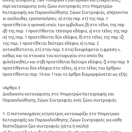
περί καταχώρισης ενός ζώου συντροφιάς στο Υπομητρώο
Καταγραφής και Παρακολούθησης Ζώων Συντροφιάς, επέρχονται
οι ακόλουθες τροποποιήσεις: α) στην περ. στ) της παρ. 1
προστίθεται η χρονική ισχύς των εμβολίων, β) στο τέλος της περ.
ιβ) της παρ. 1 προστίθενται τέσσερα εδάφια, γ) στο τέλος της περ.
ιε) της παρ. 1 προστίθενται δύο εδάφια, δ) στο τέλος της περ. ιζ)
της παρ. 1 προστίθεται δεύτερο εδάφιο, ε) η παρ. 2
αντικαθίσταται, στ) στην παρ. 3 στα) διαγράφεται η φράση «,
καθώς και τα στοιχεία του καταφυγίου στο οποίο θα
φιλοξενηθεί,» και στβ) προστίθεται δεύτερο εδάφιο, ζ) στην παρ. 9
προστίθενται δύο εδάφια στο τέλος, η) στο τέλος του άρθρου
προστίθενται παρ. 10 και 11και το άρθρο διαμορφώνεται ως εξής:
«Άρθρο 3
Διαδικασία καταχώρισης στο Υπομητρώο Καταγραφής και
Παρακολούθησης Ζώων Συντροφιάς ενός ζώου συντροφιάς
1. Ο πιστοποιημένος κτηνίατρος καταχωρίζει στο Υπομητρώο
Καταγραφής και Παρακολούθησης Ζώων Συντροφιάς για κάθε
δεσποζόμενο ζώο συντροφιάς (γάτα ή σκύλο):