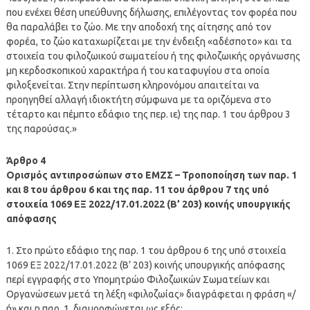
που ενέχει θέση υπεύθυνης δήλωσης, επιλέγοντας τον φορέα που
θα παραλάβει το ζώο. Με την αποδοχή της αίτησης από τον
φορέα, το ζώο καταχωρίζεται με την ένδειξη «αδέσποτο» και τα
στοιχεία του φιλοζωικού σωματείου ή της φιλοζωικής οργάνωσης
μη κερδοσκοπικού χαρακτήρα ή του καταφυγίου στα οποία
φιλοξενείται. Στην περίπτωση κληρονόμου απαιτείται να
προηγηθεί αλλαγή ιδιοκτήτη σύμφωνα με τα οριζόμενα στο
τέταρτο και πέμπτο εδάφιο της περ. ιε) της παρ. 1 του άρθρου 3
της παρούσας.»
Άρθρο 4
Ορισμός αντιπροσώπων στο ΕΜΖΣ – Τροποποίηση των παρ. 1
και 8 του άρθρου 6 και της παρ. 11 του άρθρου 7 της υπό
στοιχεία 1069 ΕΞ 2022/17.01.2022 (Β’ 203) κοινής υπουργικής
απόφασης
1. Στο πρώτο εδάφιο της παρ. 1 του άρθρου 6 της υπό στοιχεία
1069 ΕΞ 2022/17.01.2022 (Β’ 203) κοινής υπουργικής απόφασης
περί εγγραφής στο Υπομητρώο Φιλοζωικών Σωματείων και
Οργανώσεων μετά τη λέξη «φιλοζωίας» διαγράφεται η φράση «/
ή» και η παρ. 1, διαμορφώνεται ως εξής: