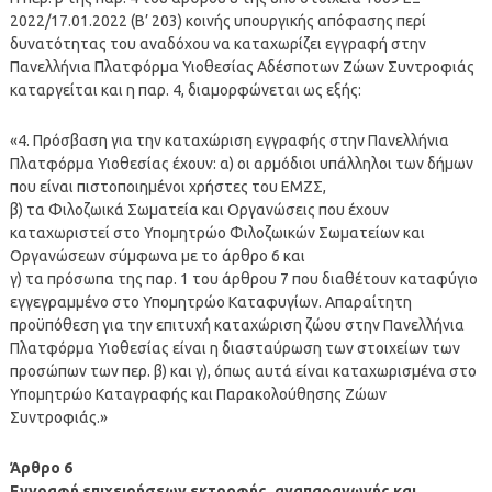
2022/17.01.2022 (Β’ 203) κοινής υπουργικής απόφασης περί
δυνατότητας του αναδόχου να καταχωρίζει εγγραφή στην
Πανελλήνια Πλατφόρμα Υιοθεσίας Αδέσποτων Ζώων Συντροφιάς
καταργείται και η παρ. 4, διαμορφώνεται ως εξής:
«4. Πρόσβαση για την καταχώριση εγγραφής στην Πανελλήνια
Πλατφόρμα Υιοθεσίας έχουν: α) οι αρμόδιοι υπάλληλοι των δήμων
που είναι πιστοποιημένοι χρήστες του ΕΜΖΣ,
β) τα Φιλοζωικά Σωματεία και Οργανώσεις που έχουν
καταχωριστεί στο Υπομητρώο Φιλοζωικών Σωματείων και
Οργανώσεων σύμφωνα με το άρθρο 6 και
γ) τα πρόσωπα της παρ. 1 του άρθρου 7 που διαθέτουν καταφύγιο
εγγεγραμμένο στο Υπομητρώο Καταφυγίων. Απαραίτητη
προϋπόθεση για την επιτυχή καταχώριση ζώου στην Πανελλήνια
Πλατφόρμα Υιοθεσίας είναι η διασταύρωση των στοιχείων των
προσώπων των περ. β) και γ), όπως αυτά είναι καταχωρισμένα στο
Υπομητρώο Καταγραφής και Παρακολούθησης Ζώων
Συντροφιάς.»
Άρθρο 6
Εγγραφή επιχειρήσεων εκτροφής, αναπαραγωγής και