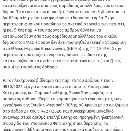
καταχωρίζονται και από τους αρμόδιους υπαλλήλους του οικείου
δήμου. Τα στοιχεία του ιδιοκτήτη δύνανται να αντληθούν από τα
διαθέσιμα Μητρώα των φορέων του δημόσιου τομέα. Στην
περίπτωση φυσικού προσώπου τα σχετικά στοιχεία των περ. στ),
η) και ζ) της παρ. 4 του παρόντος άρθρου δύναται να
καταχωρισθούν από τους αρμόδιους υπαλλήλους του οικείου
δήμου στο ΕΜΖΣ εφόσον δεν έχει προηγηθεί σχετική καταχώριση
στο Εθνικό Μητρώο Επικοινωνίας (Ε.Μ.Επ) της Γ.Γ.Π.Σ.Ψ.Δ.. Στην
περίπτωση που ορίζεται νομικό πρόσωπο ως ιδιοκτήτης
καταχωρίζονται τα αντίστοιχα στοιχεία των περ. στ) και ζ) της
παρ. 4 του παρόντος άρθρου.
9. Το ηλεκτρονικό βιβλιάριο της παρ. 25 του άρθρου 2 του ν.
4830/2021 εξάγεται και εκτυπώνεται από το Υπομητρώο
Καταγραφής και Παρακολούθησης Ζώων Συντροφιάς του
παρόντος άρθρου. Φέρει τα χαρακτηριστικά εγκυρότητας των
εγγράφων της Ενιαίας Ψηφιακής Πύλης, σύμφωνα με τα οριζόμενα
στο άρθρο 27 του ν. 4727/2020, και συγκεκριμένα μοναδικό
αναγνωριστικό αριθμό επαλήθευσης και προηγμένη ηλεκτρονική
σφραγίδα του Υπουργείου Ψηφιακής Διακυβέρνησης. Το
ηλεκτρονικό βιβλιάριο γίνεται υποχρεωτικά αποδεκτό από όλους