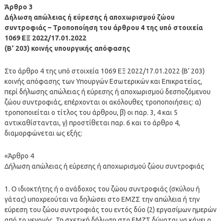
Άρθρο 3
Δήλωση απώλειας ή εύρεσης ή αποχωρισμού ζώου
συντροφιάς – Τροποποίηση του άρθρου 4 της υπό στοιχεία
1069 ΕΞ 2022/17.01.2022
(Β’ 203) κοινής υπουργικής απόφασης
Στο άρθρο 4 της υπό στοιχεία 1069 ΕΞ 2022/17.01.2022 (Β’ 203)
κοινής απόφασης των Υπουργών Εσωτερικών και Επικρατείας,
περί δήλωσης απώλειας ή εύρεσης ή αποχωρισμού δεσποζόμενου
ζώου συντροφιάς, επέρχονται οι ακόλουθες τροποποιήσεις: α)
τροποποιείται ο τίτλος του άρθρου, β) οι παρ. 3, 4 και 5
αντικαθίστανται, γ) προστίθεται παρ. 6 και το άρθρο 4,
διαμορφώνεται ως εξής:
«Άρθρο 4
Δήλωση απώλειας ή εύρεσης ή αποχωρισμού ζώου συντροφιάς
1. Ο ιδιοκτήτης ή ο ανάδοχος του ζώου συντροφιάς (σκύλου ή
γάτας) υποχρεούται να δηλώσει στο ΕΜΖΣ την απώλεια ή την
εύρεση του ζώου συντροφιάς του εντός δύο (2) εργασίμων ημερών
από το γεγονός. Τη σχετική δήλωση στο ΕΜΖΣ δύναται να κάνει ο