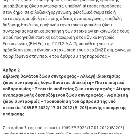
μεταβίβασης ζώου συντροφιάς, υποβολή αίτησης παράδοσης
στον δήμο, σε φιλοζωική οργάνωση, φιλοζωικό σωματείο ή
καταφύγιο, υποβολή αίτησης άδειας αναπαραγωγής, υποβολή
δήλωσης θανάτου, προβολή κτηνιατρικού φακέλου ζώου
συντροφιάς και επικαιροποίηση των στοιχείων επικοινωνίας τους
αφού προηγηθεί σχετική καταχώριση στο Εθνικό Μητρώο
Επικοινωνίας (Ε.Μ.Επ) της Γ.Γ.Π.Σ.Δ.Δ. Προϋπόθεση για την
πρόσβαση είναι η έγκυρη καταχώρισή τους στο ΕΜΖΣ σύμφωνα με
τα οριζόμενα στην παρ. 4 του άρθρου 3 της παρούσας.»
Άρθρο 2
Δήλωση θανάτου ζώου συντροφιάς – Αλλαγή ιδιοκτησίας
ζώου συντροφιάς λόγω θανάτου ιδιοκτήτη – Πιστοποιητικό
καθαροαιμίας – Στοιχεία υιοθεσίας ζώου συντροφιάς – Αίτηση
αναπαραγωγής δεσποζόμενου ζώου συντροφιάς – Αφαίρεση
ζώου συντροφιάς – Τροποποίηση του άρθρου 3 της υπό
στοιχεία 1069 ΕΞ 2022/ 17.01.2022 (Β’ 203) κοινής υπουργικής
απόφασης
Στο άρθρο 3 της υπό στοιχεία 1069 ΕΞ 2022/17.01.2022 (Β’ 203)
κοινής απόφασης των Υπουργών Εσωτερικών και Επικρατείας,