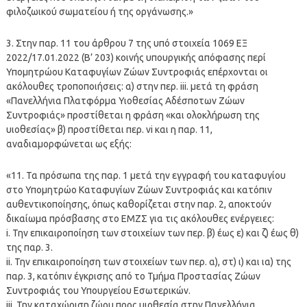
φιλοζωικού σωματείου ή της οργάνωσης.»
3. Στην παρ. 11 του άρθρου 7 της υπό στοιχεία 1069 ΕΞ
2022/17.01.2022 (Β’ 203) κοινής υπουργικής απόφασης περί
Υπομητρώου Καταφυγίων Ζώων Συντροφιάς επέρχονται οι
ακόλουθες τροποποιήσεις: α) στην περ. iii. μετά τη φράση
«Πανελλήνια Πλατφόρμα Υιοθεσίας Αδέσποτων Ζώων
Συντροφιάς» προστίθεται η φράση «και ολοκλήρωση της
υιοθεσίας» β) προστίθεται περ. vi και η παρ. 11,
αναδιαμορφώνεται ως εξής:
«11. Τα πρόσωπα της παρ. 1 μετά την εγγραφή του καταφυγίου
στο Υπομητρώο Καταφυγίων Ζώων Συντροφιάς και κατόπιν
αυθεντικοποίησης, όπως καθορίζεται στην παρ. 2, αποκτούν
δικαίωμα πρόσβασης στο ΕΜΖΣ για τις ακόλουθες ενέργειες:
i. Την επικαιροποίηση των στοιχείων των περ. β) έως ε) και ζ) έως θ)
της παρ. 3.
ii. Την επικαιροποίηση των στοιχείων των περ. α), στ) ι) και ια) της
παρ. 3, κατόπιν έγκρισης από το Τμήμα Προστασίας Ζώων
Συντροφιάς του Υπουργείου Εσωτερικών.
iii. Την καταχώριση ζώου προς υιοθεσία στην Πανελλήνια