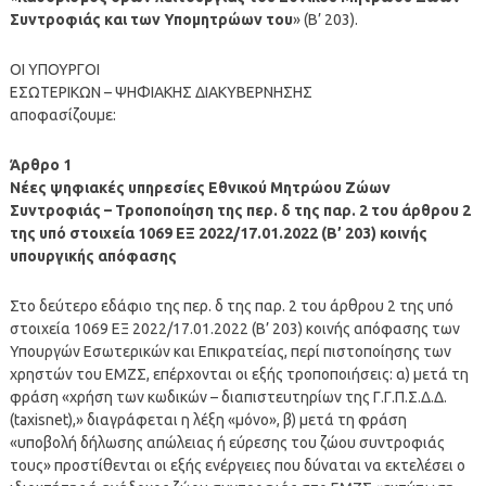
Συντροφιάς και των Υπομητρώων του
» (Β’ 203).
ΟΙ ΥΠΟΥΡΓΟΙ
ΕΣΩΤΕΡΙΚΩΝ – ΨΗΦΙΑΚΗΣ ΔΙΑΚΥΒΕΡΝΗΣΗΣ
αποφασίζουμε:
Άρθρο 1
Νέες ψηφιακές υπηρεσίες Εθνικού Μητρώου Ζώων
Συντροφιάς – Τροποποίηση της περ. δ της παρ. 2 του άρθρου 2
της υπό στοιχεία 1069 ΕΞ 2022/17.01.2022 (Β’ 203) κοινής
υπουργικής απόφασης
Στο δεύτερο εδάφιο της περ. δ της παρ. 2 του άρθρου 2 της υπό
στοιχεία 1069 ΕΞ 2022/17.01.2022 (Β’ 203) κοινής απόφασης των
Υπουργών Εσωτερικών και Επικρατείας, περί πιστοποίησης των
χρηστών του ΕΜΖΣ, επέρχονται οι εξής τροποποιήσεις: α) μετά τη
φράση «χρήση των κωδικών – διαπιστευτηρίων της Γ.Γ.Π.Σ.Δ.Δ.
(taxisnet),» διαγράφεται η λέξη «μόνο», β) μετά τη φράση
«υποβολή δήλωσης απώλειας ή εύρεσης του ζώου συντροφιάς
τους» προστίθενται οι εξής ενέργειες που δύναται να εκτελέσει ο