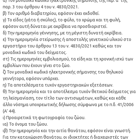
α) Τον μοναδικό κωδικό ηλεκτρονικής σήμανσης της περ. α’ της
παρ. 3 του άρθρου 4 του ν. 4830/2021.
β) Τον αριθμό διαβατηρίου, εφόσον έχει εκδοθεί.
γ) Το είδος (γάτα ή σκύλος), το φύλο, το χρώμα και τη φυλή,
εφόσον αυτή δύναται με ακρίβεια να προσδιοριστεί.
δ) Την ημερομηνία γέννησης, με τη μέγιστη δυνατή ακρίβεια.
ε) Την ημερομηνία στείρωσης ή αποστολής γενετικού υλικού στο
εργαστήριο του άρθρου 13 του ν. 4830/2021 καθώς και τον
μοναδικό κωδικό του δείγματος.
στ) Τις ημερομηνίες εμβολιασμού, τα είδη και τη χρονική ισχύ των
εμβολίων που έχουν γίνει στο ζώο.
ζ) Τον μοναδικό κωδικό ηλεκτρονικής σήμανσης του θηλυκού
γεννήτορα, εφόσον υπάρχει.
η) Τα αποτελέσματα τυχόν εργαστηριακών εξετάσεων.
θ) Την ημερομηνία και το αποτέλεσμα τυχόν θετικού δείγματος για
τη λεϊσμανίαση, τον τίτλο των αντισωμάτων, καθώς και κάθε
άλλο νόσημα υποχρεωτικής δήλωσης σύμφωνα με το π.δ. 41/2006
(Α’ 44).
ι) Προαιρετικά τη φωτογραφία του ζώου.
ια) Το όνομα του ζώου.
ιβ) Την ημερομηνία και την αιτία θανάτου, εφόσον είναι γνωστή.
Για την καταχώριση θανάτου, οι ιδιοκτήτες ή διαχειριστές των