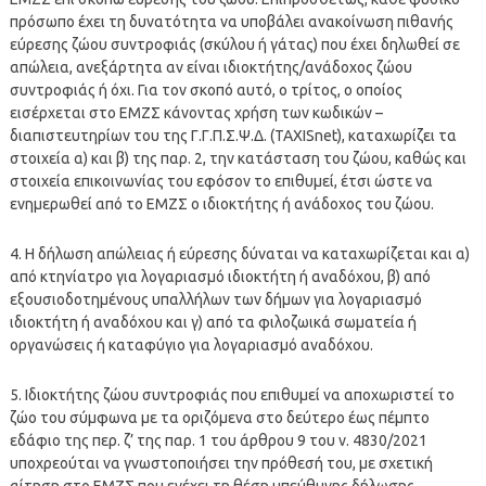
πρόσωπο έχει τη δυνατότητα να υποβάλει ανακοίνωση πιθανής
εύρεσης ζώου συντροφιάς (σκύλου ή γάτας) που έχει δηλωθεί σε
απώλεια, ανεξάρτητα αν είναι ιδιοκτήτης/ανάδοχος ζώου
συντροφιάς ή όχι. Για τον σκοπό αυτό, ο τρίτος, ο οποίος
εισέρχεται στο ΕΜΖΣ κάνοντας χρήση των κωδικών –
διαπιστευτηρίων του της Γ.Γ.Π.Σ.Ψ.Δ. (TAXISnet), καταχωρίζει τα
στοιχεία α) και β) της παρ. 2, την κατάσταση του ζώου, καθώς και
στοιχεία επικοινωνίας του εφόσον το επιθυμεί, έτσι ώστε να
ενημερωθεί από το ΕΜΖΣ ο ιδιοκτήτης ή ανάδοχος του ζώου.
4. Η δήλωση απώλειας ή εύρεσης δύναται να καταχωρίζεται και α)
από κτηνίατρο για λογαριασμό ιδιοκτήτη ή αναδόχου, β) από
εξουσιοδοτημένους υπαλλήλων των δήμων για λογαριασμό
ιδιοκτήτη ή αναδόχου και γ) από τα φιλοζωικά σωματεία ή
οργανώσεις ή καταφύγιο για λογαριασμό αναδόχου.
5. Ιδιοκτήτης ζώου συντροφιάς που επιθυμεί να αποχωριστεί το
ζώο του σύμφωνα με τα οριζόμενα στο δεύτερο έως πέμπτο
εδάφιο της περ. ζ’ της παρ. 1 του άρθρου 9 του ν. 4830/2021
υποχρεούται να γνωστοποιήσει την πρόθεσή του, με σχετική
αίτηση στο ΕΜΖΣ που ενέχει τη θέση υπεύθυνης δήλωσης,