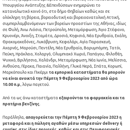
Υπουργείου Ανάπτυξης &Επενδύσεων ενημερώνει το
καταναλωτικό κοινό ότι, στο δήμο Θηβαίων καθώς και σε
ολόκληρη τη βόρεια, βορειοδυτική και βορειοανατολική Αττική,
συμπεριλαμβανόμενων των βορείων προαστίων της Αθήνας, ιδίως
σε Φυλή, Άνω Λιόσια, Πετρούπολη, Μεταμόρφωση, Άγιο Στέφανο,
Κρυονέρι, Άνοιξη, Σταμάτα, Δροσιά, Κηφισιά, Νέα Ερυθραία, Εκάλη,
Θρακομακεδόνες, Λυκόβρυση, Κεφαλάρι, Αγία Παρασκευή,
Αχαρνές, Μαρούσι, Πεντέλη, Νέα Ερυθραία, Βαρυμπόμπη, Τατόι,
Πεύκη, Ηράκλειο, Χολαργό, Ολυμπιακό Χωριό, Παπάγου, Φιλοθέη,
Ψυχικό, Βριλήσσια, Χαλάνδρι, Μεταμόρφωση, Νέα Ιωνία, Μελίσσια,
Ανθούσα, Γέρακα, Παιανία, Παλλήνη, Γλυκά Νερά, Σπάτα, Κορωπί,
Μαρκόπουλο και Πικέρμι
τα εμπορικά καταστήματα θα μπορούν
να είναι ανοικτά την Πέμπτη 9 Φεβρουαρίου 2023 από ώρα
10.00 π.μ
., λόγω παγετού.
Από τα ως άνω καταστήματα
εξαιρούνται τα φαρμακεία και τα
πρατήρια βενζίνης
.
Παράλληλα,
απαγορεύεται την Πέμπτη 9 Φεβρουαρίου 2023 η
μεταφορά και η πώληση αγαθών μέσω υπηρεσιών delivery ή
courier, στις ίδιες περιοχές, καθώς και στις Περιφερειακές