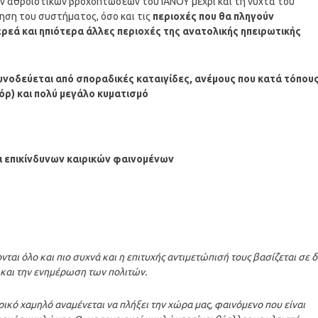
ν αθροιστικών βροχοπτώσεων του ΙΑΝΟΥ μέχρι και τη νύχτα του
ηση του συστήματος, όσο και τις
περιοχές που θα πληγούν
ερεά και ηπιότερα άλλες περιοχές της ανατολικής ηπειρωτικής
νοδεύεται από σποραδικές καταιγίδες, ανέμους που κατά τόπου
όρ) και πολύ μεγάλο κυματισμό
 επικίνδυνων καιρικών φαινομένων
νται όλο και πιο συχνά και η επιτυχής αντιμετώπισή τους βασίζεται σε 
 και την ενημέρωση των πολιτών.
κό χαμηλό αναμένεται να πλήξει την χώρα μας, φαινόμενο που είναι