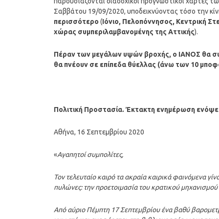
παρουσιάζονται διαδοχικοί προγνωστικοί χάρτες τω
Σαββάτου 19/09/2020, υποδεικνύοντας τόσο την κίν
περισσότερο
(
Ιόνιο, Πελοπόννησος, Κεντρική Στ
χώρας συμπεριλαμβανομένης της Αττικής
).
Πέραν των μεγάλων υψών βροχής, ο ΙΑΝΟΣ θα συ
θα πνέουν σε επίπεδα θύελλας (άνω των 10 μποφ
Πολιτική Προστασία. Έκτακτη ενημέρωση ενόψει
Αθήνα, 16 Σεπτεμβρίου 2020
«
Αγαπητοί συμπολίτες,
Τον τελευταίο καιρό τα ακραία καιρικά φαινόμενα γίνο
πυλώνες: την προετοιμασία του κρατικού μηχανισμού
Από αύριο Πέμπτη 17 Σεπτεμβρίου ένα βαθύ βαρομετρι