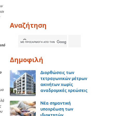
υν
ιοι
Αναζήτηση
από
Δημοφιλή
Διορθώσεις των
ο
τετραγωνικών μέτρων
ακινήτων χωρίς
όμα
αναδρομικές χρεώσεις
λλά
Νέα σημαντική
ς
υποχρέωση των
ου
ιδιοκτητών