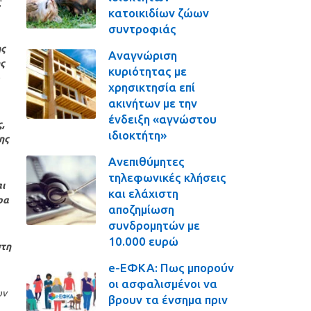
ς
κατοικιδίων ζώων
συντροφιάς
ης
Αναγνώριση
ης
κυριότητας με
χρησικτησία επί
ακινήτων με την
ένδειξη «αγνώστου
,
ιδιοκτήτη»
ης
Ανεπιθύμητες
τηλεφωνικές κλήσεις
ι
και ελάχιστη
ρα
αποζημίωση
συνδρομητών με
10.000 ευρώ
στη
e-ΕΦΚΑ: Πως μπορούν
οι ασφαλισμένοι να
ων
βρουν τα ένσημα πριν