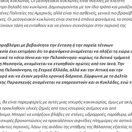
ακός κυκλώνας. Οι μεσογειακοί κυκλώνες είναι θύελλες με κλειστή
τρο δηλαδή του κυκλώνα. Δημιουργούνται με τον ίδιο τρόπο και μοιάζο
ες Πολιτείες της Αμερικής, αλλά είναι πιο ασθενείς, γενικά πιο βραχύβ
ες. Οι μεσογειακοί κυκλώνες είναι σχετικά σπάνια φαινόμενα, τα οποία
ίχνουν τάση να ενταθούν και να γίνουν συχνότεροι στην περιοχή της
 προβλέψει με βεβαιότητα την ένταση ή την πορεία τέτοιων
ία έχει εκτιμήσει ότι το φαινόμενο αναμένεται να πλήξει τη χώρα 
κά το νότιο Ιόνιο και την Πελοπόννησο -κυρίως τα δυτικά τμήματά
ι η Μεσσηνία, αναμένεται να χτυπηθούν πρώτες από τον Ιανό. Την
η Πελοπόννησο, τη Στερεά Ελλάδα, αλλά και την Αττική και την
χυρά και να έχουν μεγάλη χρονική διάρκεια. Σύμφωνα με το Δελτίο
ης Παρασκευής αναμένεται να επηρεαστούν και οι Κυκλάδες, ενώ τ
, θα είναι παρεμφερείς με αυτές μιας ισχυρής κακοκαιρίας, όμως με ακ
α προκληθούν υλικές ζημιές από τους ισχυρούς ανέμους και από
άνεμο. Μπορεί να υπάρξουν βλάβες σε στέγες, υδρορροές, παράθυρα, α
 ισχυρές βροχοπτώσεις να προκαλέσουν αιφνίδιες πλημμύρες σε αστικέ
κτιες περιοχές, λόγω της ανόδου της στάθμης της θάλασσας εξαιτίας τ