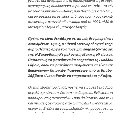
γνωστό και αναφέρεται στη βιβλιογραφία ως μεσογει
περιστροφική κυκλοφορία γύρω από το “μάτι”, το κέν
με τους τροπικούς κυκλώνες που βλέπουμε στις Ηνωμέν
και μικρότεροι σε μέγεθος από τους τροπικούς κυκλών
συναντούμε στον ελλαδικό χώρο από το 1995, αλλά δε
Μεσογείου λόγω κλιματικής αλλαγής.
Πρέπει να είναι ξεκάθαρο ότι κανείς δεν μπορεί να
φαινομένων. Όμως, η Εθνική Μετεωρολογική Υπηρεσ
αύριο Πέμπτη αργά το απόγευμα, επηρεάζοντας αρχι
της. Η Ζάκυνθος, η Κεφαλονιά, η Ιθάκη, η Ηλεία κα
Παρασκευή το φαινόμενο θα επηρεάσει την υπόλοιπ
Εύβοια, όπου τα φαινόμενα αναμένεται να είναι ισ
Επικίνδυνων Καιρικών Φαινομένων, από το βράδυ τ
Σάββατο είναι πιθανόν να επηρεαστεί και η Κρήτη.
Οι επιπτώσεις του Ιανού, πρέπει να είμαστε ξεκάθαροι
μεγαλύτερη ένταση, έκταση και διάρκεια. Ενδέχεται ν
προσκρούσεις αντικειμένων που θα ίπτανται από τον 
και πτώσεις δέντρων ή στύλων της ΔΕΗ. Ενδέχεται οι
περιοχές. Ενδέχεται να προκληθούν πλημμύρες σε παρά