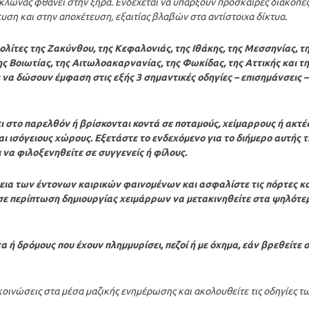
κλώνας φθάνει στην ξηρά. Ενδέχεται να υπάρξουν πρόσκαιρες διακοπέ
υση και στην αποχέτευση, εξαιτίας βλαβών στα αντίστοιχα δίκτυα.
ολίτες της Ζακύνθου, της Κεφαλονιάς, της Ιθάκης, της Μεσσηνίας, τ
της Βοιωτίας, της Αιτωλοακαρνανίας, της Φωκίδας, της Αττικής και τ
να δώσουν έμφαση στις εξής 3 σημαντικές οδηγίες – επισημάνσεις –
ι στο παρελθόν ή βρίσκονται κοντά σε ποταμούς, χείμαρρους ή ακτές
αι ισόγειους χώρους. Εξετάστε το ενδεχόμενο για το διήμερο αυτής τ
 να φιλοξενηθείτε σε συγγενείς ή φίλους.
εια των έντονων καιρικών φαινομένων και ασφαλίστε τις πόρτες κα
σε περίπτωση δημιουργίας χειμάρρων να μετακινηθείτε στα ψηλότε
 ή δρόμους που έχουν πλημμυρίσει, πεζοί ή με όχημα, εάν βρεθείτε 
κοινώσεις στα μέσα μαζικής ενημέρωσης και ακολουθείτε τις οδηγίες τ