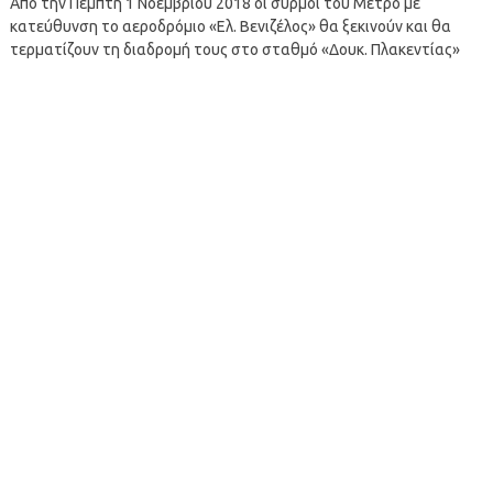
Από την Πέμπτη 1 Νοεμβρίου 2018 οι συρμοί του Μετρό με
κατεύθυνση το αεροδρόμιο «Ελ. Βενιζέλος» θα ξεκινούν και θα
τερματίζουν τη διαδρομή τους στο σταθμό «Δουκ. Πλακεντίας»