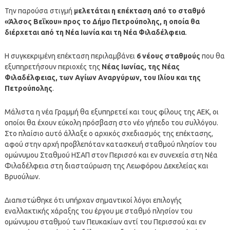
Την παρούσα στιγμή
μελετάται η επέκταση από το σταθμό
«Άλσος Βεΐκου» προς το Δήμο Πετρούπολης, η οποία θα
διέρχεται από τη Νέα Ιωνία και τη Νέα Φιλαδέλφεια
.
Η συγκεκριμένη επέκταση περιλαμβάνει
6 νέους σταθμούς
που θα
εξυπηρετήσουν περιοχές της
Νέας Ιωνίας, της Νέας
Φιλαδέλφειας, των Αγίων Αναργύρων, του Ιλίου και της
Πετρούπολης
.
Μάλιστα η νέα Γραμμή θα εξυπηρετεί και τους φίλους της ΑΕΚ, οι
οποίοι θα έχουν εύκολη πρόσβαση στο νέο γήπεδο του συλλόγου.
Στο πλαίσιο αυτό άλλαξε ο αρχικός σχεδιασμός της επέκτασης,
αφού στην αρχή προβλεπόταν κατασκευή σταθμού πλησίον του
ομώνυμου Σταθμού ΗΣΑΠ στον Περισσό και εν συνεχεία στη Νέα
Φιλαδέλφεια στη διασταύρωση της Λεωφόρου Δεκελείας και
Βρυούλων.
Διαπιστώθηκε ότι υπήρχαν σημαντικοί λόγοι επιλογής
εναλλακτικής χάραξης του έργου με σταθμό πλησίον του
ομώνυμου σταθμού των Πευκακίων αντί του Περισσού και εν