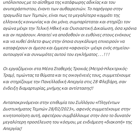
υπόλοιπους με το αίσθημα της κατάφωρης αδικίας και του
ανυπεράσπιστου, έναντι των αυθαιρεσιών. Το παρήγορο στην
τραγωδία των Τεμπών, είναι πως το μεγαλύτερο κομμάτι της
ελληνικής κοινωνίας και όχι μόνο, συμπαρίσταται και στηρίζει τον
αγώνα μέχρι την Τελική Ηθική και Ουσιαστική Δικαίωση, όσα χρόνια
και αν περάσουν. Απαιτεί να αποδοθούν οι ευθύνες στους ενόχους
και να χυθεί άπλετο φως στην όποια συγκάλυψη επιχειρούν να
καταφέρουν οι άμεσα και έμμεσα «αφανείς» -μέχρι ενός σημείου-
αυτουργοί και συνωμότες αυτού του εγκλήματος . . . ! ! !
Οι εργαζόμενοι στα Μέσα Σταθερής Τροχιάς (Μετρό-Ηλεκτρικός-
Τραμ), τιμώντας τα θύματα και τις οικογένειές τους, συμμετέχουμε
και στηρίζουμε την Πανελλαδική Απεργία στις 28 Φλεβάρη, σαν
ένδειξη διαμαρτυρίας, μνήμης και αντίστασης!!
Ανταποκρινόμενοι στην επιθυμία του Συλλόγου «Πληγέντων
Δυστυχήματος Τεμπών 28/02/2023»,. αφενός συμμετέχουμε στην
κινητοποίηση αυτή, αφετέρου συμβάλλουμε στην όσο το δυνατόν
μεγαλύτερη προσέλευση του κόσμου, με ενδιάμεση «διακοπή» της
Απεργίας!