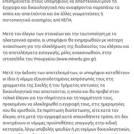
Επισημαίνεται στους υποψήφιους να αποστέλλουν μόνο τα
έγγραφα και δικαιολογητικά που αναφέρονται παραπάνω τα
οποία και απαιτούνται και όχι άλλες γνωματεύσεις ή
πιστοποιητικά αναπηρίας από ΚΕΠΑ.
Μετά τον έλεγχο των στοιχείων και την ταυτοποίηση με το
ηλεκτρονικό αρχείο, οι υποψήφιοι θα ενημερωθούν με νεότερη
ανακοίνωση για την ολοκλήρωση της διαδικασίας του ελέγχου και
τα αποτελέσματα εισαγωγής, μόλις ανακοινωθούν, στην
ιστοσελίδα του Υπουργείου (www.minedu.goν.gr).
Μετά την έκδοση των αποτελεσμάτων, οι υποψήφιοι καταθέτουν
οι ίδιοι ή νόμιμα εξουσιοδοτημένος εκπρόσωπός τους στη
γραμματεία της Σχολής ή του Τμήματος επιτυχίας τα
δικαιολογητικά που απαιτούνται, η οποία και θα προβεί στον
τελικό έλεγχο για την πληρότητα και τη νομιμότητά τους,
προκειμένου να ολοκληρωθεί η εγγραφή τους, στις ημερομηνίες
που θα ορισθούν. Σε περίπτωση διαπίστωσης, είτε κατά τον
έλεγχο, είτε μετά την εγγραφή κατά οποιονδήποτε τρόπο, ότι δεν
συντρέχουν οι νόμιμες προϋποθέσεις υπαγωγής στην ειδική
κατηγορία, λόγω υποβολής ψευδών ή μη νομίμων δικαιολογητικών,