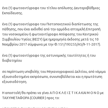
ένα (1) φωτοαντίγραφο του τίτλου απόλυσης Δευτεροβάθμιας
Εκπαίδευσης.
ένα (1) φωτοαντίγραφο του Πιστοποιητικού διαπίστωσης της
πάθησης, που έχει εκδοθεί από την αρμόδια επταμελή Επιτροπή
του νοσοκομείου ή φωτοαντίγραφο Απόφασης του Κεντρικού
Συμβουλίου Υγείας (ΚΕΣΥ) (με ημερομηνία έκδοσης μετά τις 10
Νοεμβρίου 2017 σύμφωνα με την Φ.151/193255/Α5/9-11-2017).
ένα (1) φωτοαντίγραφο της αστυνομικής ταυτότητας ή του
διαβατηρίου
σε περίπτωση υποβολής του Μηχανογραφικού Δελτίου, από νόμιμα
εξουσιοδοτημένο εκπρόσωπο, συνυποβάλλεται και η πρωτότυπη
εξουσιοδότηση.
Η αποστολή θα πρέπει να γίνει Α Π Ο Κ Λ Ε Ι Σ Τ Ι Κ Α ΚΑΙ Μ Ο Ν Ο με
ΤΑΧΥΜΕΤΑΦΟΡΑ (COURIER ) προς το: