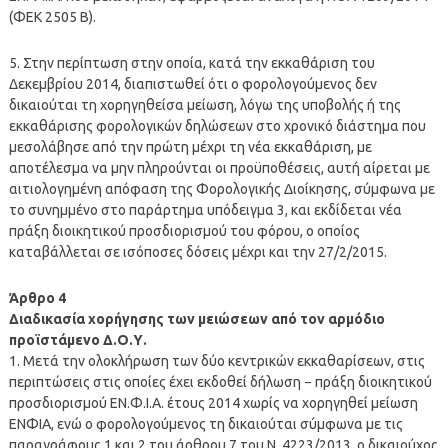
(ΦΕΚ 2505 Β).
5. Στην περίπτωση στην οποία, κατά την εκκαθάριση του
Δεκεμβρίου 2014, διαπιστωθεί ότι ο φορολογούμενος δεν
δικαιούται τη χορηγηθείσα μείωση, λόγω της υποβολής ή της
εκκαθάρισης φορολογικών δηλώσεων στο χρονικό διάστημα που
μεσολάβησε από την πρώτη μέχρι τη νέα εκκαθάριση, με
αποτέλεσμα να μην πληρούνται οι προϋποθέσεις, αυτή αίρεται με
αιτιολογημένη απόφαση της Φορολογικής Διοίκησης, σύμφωνα με
το συνημμένο στο παράρτημα υπόδειγμα 3, και εκδίδεται νέα
πράξη διοικητικού προσδιορισμού του φόρου, ο οποίος
καταβάλλεται σε ισόποσες δόσεις μέχρι και την 27/2/2015.
Άρθρο 4
Διαδικασία χορήγησης των μειώσεων από τον αρμόδιο
προϊστάμενο Δ.Ο.Υ.
1. Μετά την ολοκλήρωση των δύο κεντρικών εκκαθαρίσεων, στις
περιπτώσεις στις οποίες έχει εκδοθεί δήλωση − πράξη διοικητικού
προσδιορισμού ΕΝ.Φ.Ι.Α. έτους 2014 χωρίς να χορηγηθεί μείωση
ΕΝΦΙΑ, ενώ ο φορολογούμενος τη δικαιούται σύμφωνα με τις
παραγράφους 1 και 2 του άρθρου 7 του Ν. 4223/2013, ο δικαιούχος