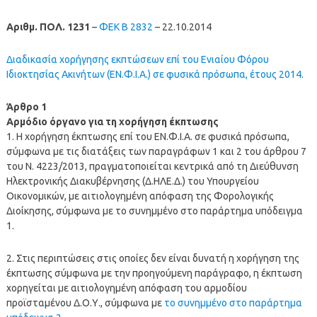
Aριθμ. ΠΟΛ. 1231
–
ΦΕΚ B 2832
– 22.10.2014
Διαδικασία χορήγησης εκπτώσεων επί του Ενιαίου Φόρου
Ιδιοκτησίας Ακινήτων (ΕΝ.Φ.Ι.Α.) σε φυσικά πρόσωπα, έτους 2014.
Άρθρο 1
Αρμόδιο όργανο για τη χορήγηση έκπτωσης
1. Η χορήγηση έκπτωσης επί του ΕΝ.Φ.Ι.Α. σε φυσικά πρόσωπα,
σύμφωνα με τις διατάξεις των παραγράφων 1 και 2 του άρθρου 7
του Ν. 4223/2013, πραγματοποιείται κεντρικά από τη Διεύθυνση
Ηλεκτρονικής Διακυβέρνησης (Δ.ΗΛΕ.Δ.) του Υπουργείου
Οικονομικών, με αιτιολογημένη απόφαση της Φορολογικής
Διοίκησης, σύμφωνα με το συνημμένο στο παράρτημα υπόδειγμα
1.
2. Στις περιπτώσεις στις οποίες δεν είναι δυνατή η χορήγηση της
έκπτωσης σύμφωνα με την προηγούμενη παράγραφο, η έκπτωση
χορηγείται με αιτιολογημένη απόφαση του αρμοδίου
προϊσταμένου Δ.Ο.Υ., σύμφωνα με
το συνημμένο στο παράρτημα