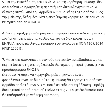
5
. Για την εκκαθάριση του ΕΝ.Φ.Ι.Α. και τη χορήγηση μείωσης, δεν
απαιτείται να προηγηθεί η προσκόμιση δικαιολογητικών και ο
έλεγχος αυτών από την αρμόδια Δ.Ο.Υ., ανεξάρτητα από το ύψος
της μείωσης, δεδομένου ότι η εκκαθάριση χορηγείται εκ του νόμου
κεντρικά από τη Δ.ΗΛΕ.Δ..
6
. Για την πράξη προσδιορισμού του φόρου, που εκδίδεται μετά τη
χορήγηση της μείωσης, καθώς και για τη διαχείριση ποσών
ΕΝ.Φ.Ι.Α. που μειώθηκαν, εφαρμόζεται ανάλογα η ΠΟΛ 1209/2014
(ΦΕΚ 2505 Β).
7
. Μετά την ολοκλήρωση των δύο κεντρικών εκκαθαρίσεων, στις
περιπτώσεις στις οποίες έχει εκδοθεί δήλωση − πράξη διοικητικού
προσδιορισμού ΕΝ.Φ.Ι.Α.
έτους 2014 χωρίς να χορηγηθεί μείωση ΕΝΦΙΑ, ενώ ο
φορολογούμενος τη δικαιούται, η μείωση θα χορηγείται από τον
αρμόδιο προϊστάμενο Δ.Ο.Υ., που έχει εκδώσει τη δήλωση − πράξη
διοικητικού προσδιορισμού ΕΝΦΙΑ έτους 2014, με διαδικασία που
θα καθορισθεί με νεότερη απόφαση.
———————-