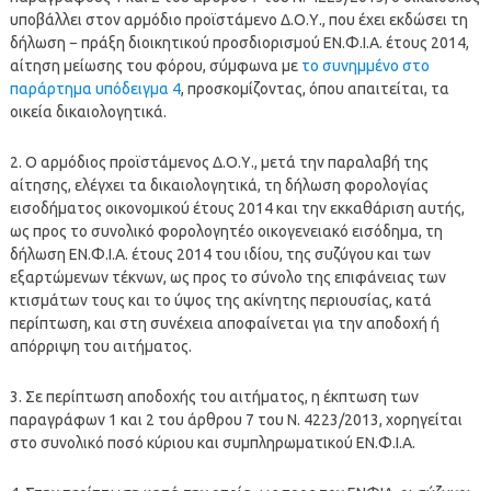
υποβάλλει στον αρμόδιο προϊστάμενο Δ.Ο.Υ., που έχει εκδώσει τη
δήλωση − πράξη διοικητικού προσδιορισμού ΕΝ.Φ.Ι.Α. έτους 2014,
αίτηση μείωσης του φόρου, σύμφωνα με
το συνημμένο στο
παράρτημα υπόδειγμα 4
, προσκομίζοντας, όπου απαιτείται, τα
οικεία δικαιολογητικά.
2. Ο αρμόδιος προϊστάμενος Δ.Ο.Υ., μετά την παραλαβή της
αίτησης, ελέγχει τα δικαιολογητικά, τη δήλωση φορολογίας
εισοδήματος οικονομικού έτους 2014 και την εκκαθάριση αυτής,
ως προς το συνολικό φορολογητέο οικογενειακό εισόδημα, τη
δήλωση ΕΝ.Φ.Ι.Α. έτους 2014 του ιδίου, της συζύγου και των
εξαρτώμενων τέκνων, ως προς το σύνολο της επιφάνειας των
κτισμάτων τους και το ύψος της ακίνητης περιουσίας, κατά
περίπτωση, και στη συνέχεια αποφαίνεται για την αποδοχή ή
απόρριψη του αιτήματος.
3. Σε περίπτωση αποδοχής του αιτήματος, η έκπτωση των
παραγράφων 1 και 2 του άρθρου 7 του Ν. 4223/2013, χορηγείται
στο συνολικό ποσό κύριου και συμπληρωματικού ΕΝ.Φ.Ι.Α.