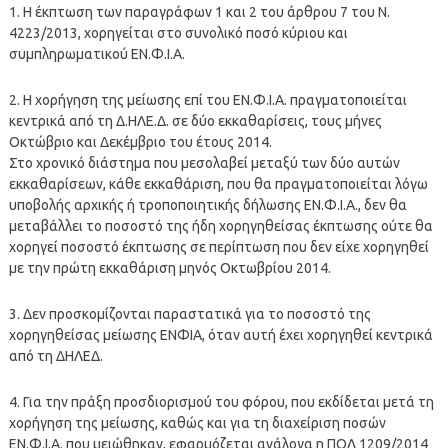
1. Η έκπτωση των παραγράφων 1 και 2 του άρθρου 7 του Ν.
4223/2013, χορηγείται στο συνολικό ποσό κύριου και
συμπληρωματικού ΕΝ.Φ.Ι.Α.
2. Η χορήγηση της μείωσης επί του ΕΝ.Φ.Ι.Α. πραγματοποιείται
κεντρικά από τη Δ.ΗΛΕ.Δ. σε δύο εκκαθαρίσεις, τους μήνες
Οκτώβριο και Δεκέμβριο του έτους 2014.
Στο χρονικό διάστημα που μεσολαβεί μεταξύ των δύο αυτών
εκκαθαρίσεων, κάθε εκκαθάριση, που θα πραγματοποιείται λόγω
υποβολής αρχικής ή τροποποιητικής δήλωσης ΕΝ.Φ.Ι.Α., δεν θα
μεταβάλλει το ποσοστό της ήδη χορηγηθείσας έκπτωσης ούτε θα
χορηγεί ποσοστό έκπτωσης σε περίπτωση που δεν είχε χορηγηθεί
με την πρώτη εκκαθάριση μηνός Οκτωβρίου 2014.
3. Δεν προσκομίζονται παραστατικά για το ποσοστό της
χορηγηθείσας μείωσης ΕΝΦΙΑ, όταν αυτή έχει χορηγηθεί κεντρικά
από τη ΔΗΛΕΔ.
4. Για την πράξη προσδιορισμού του φόρου, που εκδίδεται μετά τη
χορήγηση της μείωσης, καθώς και για τη διαχείριση ποσών
ΕΝ.Φ.Ι.Α. που μειώθηκαν, εφαρμόζεται ανάλογα η ΠΟΛ 1209/2014