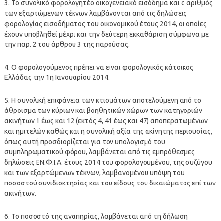
3. Το συνολικό φορολογητέο οικογενειακό εισόδημα και ο αριθμός
των εξαρτώμενων τέκνων λαμβάνονται από τις δηλώσεις
φορολογίας εισοδήματος του οικονομικού έτους 2014, οι οποίες
έχουν υποβληθεί μέχρι και την δεύτερη εκκαθάριση σύμφωνα με
την παρ. 2 του άρθρου 3 της παρούσας.
4. Ο φορολογούμενος πρέπει να είναι φορολογικός κάτοικος
Ελλάδας την 1η Ιανουαρίου 2014.
5. Η συνολική επιφάνεια των κτισμάτων αποτελούμενη από το
άθροισμα των κύριων και βοηθητικών χώρων των κατηγοριών
ακινήτων 1 έως και 12 (εκτός 4, 41 έως και 47) αποπερατωμένων
και ημιτελών καθώς και η συνολική αξία της ακίνητης περιουσίας,
όπως αυτή προσδιορίζεται για τον υπολογισμό του
συμπληρωματικού φόρου, λαμβάνεται από τις εμπρόθεσμες
δηλώσεις ΕΝ.Φ.Ι.Α. έτους 2014 του φορολογουμένου, της συζύγου
και των εξαρτώμενων τέκνων, λαμβανομένου υπόψη του
ποσοστού συνιδιοκτησίας και του είδους του δικαιώματος επί των
ακινήτων.
6. Το ποσοστό της αναπηρίας, λαμβάνεται από τη δήλωση