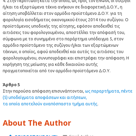
4. Στην περίπτωση κατά την οποία, ως προς τον ΕΝΦΙΑ, οι σύζυγοι
ή/και τα εξαρτώμενα τέκνα ανήκουν σε διαφορετική Δ.Ο.Υ., η
αίτηση υποβάλλεται στον αρμόδιο προϊστάμενο Δ.Ο.Υ. για τη
φορολογία εισοδήματος οικονομικού έτους 2014 του συζύγου. Ο
προϊστάμενος υποδοχής της αίτησης, εφόσον αποδεχθεί τις
αιτιάσεις του φορολογουμένου, αποστέλλει την απόφασή του,
σύμφωνα με το συνημμένο στο παράρτημα υπόδειγμα 5, στον
αρμόδιο προϊστάμενο της συζύγου ή/και των εξαρτώμενων
τέκνων, ο οποίος, αφού αποδεχθεί και αυτός τις αιτιάσεις του
φορολογουμένου, συνυπογράφει και επιστρέφει την απόφαση. Η
χορήγηση της μείωσης για κάθε δικαιούχο αυτής
πραγματοποιείται από τον αρμόδιο προϊστάμενο Δ.Ο.Υ.
Άρθρο 5
Στην παρούσα απόφαση επισυνάπτονται,
ως παραρτήματα, πέντε
(5) υποδείγματα αποφάσεων και αιτήσεων,
τα οποία αποτελούν αναπόσπαστο τμήμα αυτής
.
About The Author