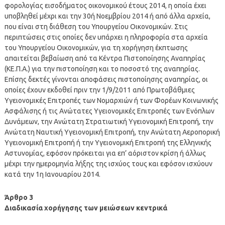
φορολογίας εισοδήματος οικονομικού έτους 2014, η οποία έχει
υποβληθεί μέχρι και την 30ή Νοεμβρίου 2014 ή από άλλα αρχεία,
που είναι στη διάθεση του Υπουργείου Οικονομικών. Στις
περιπτώσεις στις οποίες δεν υπάρχει η πληροφορία στα αρχεία
του Υπουργείου Οικονομικών, για τη χορήγηση έκπτωσης
απαιτείται βεβαίωση από τα Κέντρα Πιστοποίησης Αναπηρίας
(ΚΕ.Π.Α.) για την πιστοποίηση και το ποσοστό της αναπηρίας.
Επίσης δεκτές γίνονται αποφάσεις πιστοποίησης αναπηρίας, οι
οποίες έχουν εκδοθεί πριν την 1/9/2011 από Πρωτοβάθμιες
Υγειονομικές Επιτροπές των Νομαρχιών ή των Φορέων Κοινωνικής
Ασφάλισης ή τις Ανώτατες Υγειονομικές Επιτροπές των Ενόπλων
Δυνάμεων, την Ανώτατη Στρατιωτική Υγειονομική Επιτροπή, την
Ανώτατη Ναυτική Υγειονομική Επιτροπή, την Ανώτατη Αεροπορική
Υγειονομική Επιτροπή ή την Υγειονομική Επιτροπή της Ελληνικής
Αστυνομίας, εφόσον πρόκειται για επ’ αόριστον κρίση ή άλλως
μέχρι την ημερομηνία λήξης της ισχύος τους και εφόσον ισχύουν
κατά την 1η Ιανουαρίου 2014.
Άρθρο 3
Διαδικασία χορήγησης των μειώσεων κεντρικά