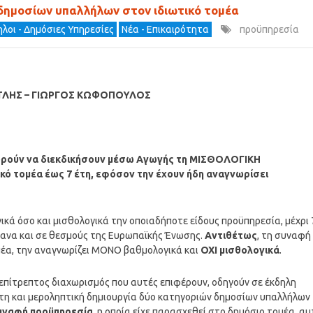
δημοσίων υπαλλήλων στον ιδιωτικό τομέα
λοι - Δημόσιες Υπηρεσίες
Νέα - Επικαιρότητα
προϋπηρεσία
ΛΗΣ – ΓΙΩΡΓΟΣ ΚΩΦΟΠΟΥΛΟΣ
 μπορούν να διεκδικήσουν μέσω Αγωγής τη ΜΙΣΘΟΛΟΓΙΚΗ
κό τομέα έως 7 έτη, εφόσον την έχουν ήδη αναγνωρίσει
κά όσο και μισθολογικά την οποιαδήποτε είδους προϋπηρεσία, μέχρι 
 όργανα και σε θεσμούς της Ευρωπαϊκής Ένωσης.
Αντιθέτως
, τη συναφή
μέα, την αναγνωρίζει ΜΟΝΟ βαθμολογικά και
ΟΧΙ μισθολογικά
.
νεπίτρεπτος διαχωρισμός που αυτές επιφέρουν, οδηγούν σε έκδηλη
κτη και μεροληπτική δημιουργία δύο κατηγοριών δημοσίων υπαλλήλων
συναφή προϋπηρεσία
, η οποία είχε παρασχεθεί στο δημόσιο τομέα, αυ