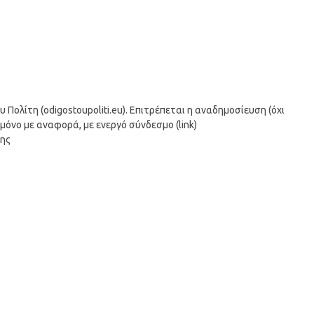
ολίτη (odigostoupoliti.eu). Επιτρέπεται η αναδημοσίευση (όχι
μόνο με αναφορά, με ενεργό σύνδεσμο (link)
σης