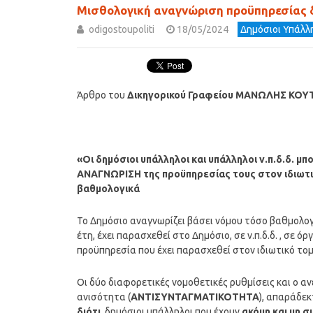
Μισθολογική αναγνώριση προϋπηρεσίας 
odigostoupoliti
18/05/2024
Δημόσιοι Υπάλλη
Άρθρο του
Δικηγορικού Γραφείου
ΜΑΝΩΛΗΣ ΚΟΥΤ
«Οι δημόσιοι υπάλληλοι και υπάλληλοι ν.π.δ.δ.
ΑΝΑΓΝΩΡΙΣΗ της προϋπηρεσίας τους στον ιδιωτι
βαθμολογικά
Το Δημόσιο αναγνωρίζει βάσει νόμου τόσο βαθμολογι
έτη, έχει παρασχεθεί στο Δημόσιο, σε ν.π.δ.δ. , σε
προϋπηρεσία που έχει παρασχεθεί στον ιδιωτικό το
Οι δύο διαφορετικές νομοθετικές ρυθμίσεις και ο α
ανισότητα (
ΑΝΤΙΣΥΝΤΑΓΜΑΤΙΚΟΤΗΤΑ
), απαράδε
διότι
, δημόσιοι υπάλληλοι που έχουν
ακόμη και μη 