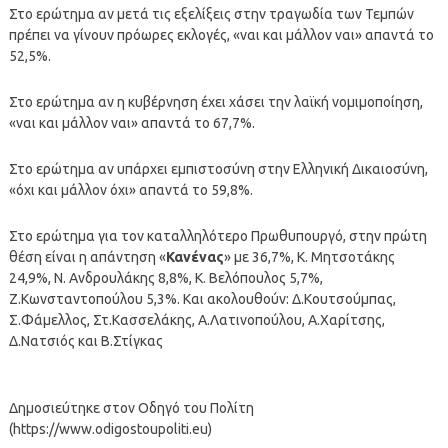
Στο ερώτημα αν μετά τις εξελίξεις στην τραγωδία των Τεμπών
πρέπει να γίνουν πρόωρες εκλογές, «ναι και μάλλον ναι» απαντά το
52,5%.
Στο ερώτημα αν η κυβέρνηση έχει χάσει την λαϊκή νομιμοποίηση,
«ναι και μάλλον ναι» απαντά το 67,7%.
Στο ερώτημα αν υπάρχει εμπιστοσύνη στην Ελληνική Δικαιοσύνη,
«όχι και μάλλον όχι» απαντά το 59,8%.
Στο ερώτημα για τον καταλληλότερο Πρωθυπουργό, στην πρώτη
θέση είναι η απάντηση «
Κανένας
» με 36,7%, Κ. Μητσοτάκης
24,9%, Ν. Ανδρουλάκης 8,8%, Κ. Βελόπουλος 5,7%,
Ζ.Κωνσταντοπούλου 5,3%. Και ακολουθούν: Δ.Κουτσούμπας,
Σ.Φάμελλος, Στ.Κασσελάκης, Α.Λατινοπούλου, Α.Χαρίτσης,
Δ.Νατσιός και Β.Στίγκας
Δημοσιεύτηκε στον Οδηγό του Πολίτη
(https://www.odigostoupoliti.eu)