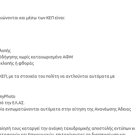
αιώνονται και μέσω των ΚΕΠ είναι:
λοπής
 Οδήγησης χωρίς καταχωρισμένο ΑΦΜ
 κλοπής ή φθοράς
ΚΕΠ, με τα στοιχεία του πολίτη να αντλούνται αυτόματα με
myPhoto
ό την ΕΛ.ΑΣ.
οποία ενσωματώνονται αυτόματα στην αίτηση της Ανανέωσης Άδειας
ποίησή τους καταργεί την ανάγκη ταχυδρομικής αποστολής εντύπων κ
Μεταφορών και Επικοινωνιών, επιταχύνοντας τη διεκπεραίωση και