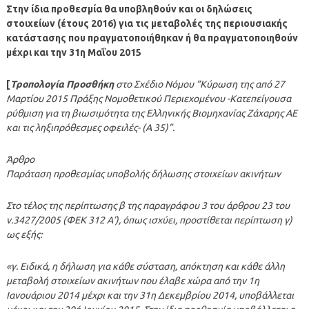
Στην ίδια προθεσμία θα υποβληθούν και οι δηλώσεις
στοιχείων (έτους 2016) για τις μεταβολές της περιουσιακής
κατάστασης που πραγματοποιήθηκαν ή θα πραγματοποιηθούν
μέχρι και την 31η Μαΐου 2015
[
Τροπολογία Προσθήκη
στο Σχέδιο Νόμου “Κύρωση της από 27
Μαρτίου 2015 Πράξης Νομοθετικού Περιεχομένου -Κατεπείγουσα
ρύθμιση για τη βιωσιμότητα της Ελληνικής Βιομηχανίας Ζάχαρης ΑΕ
και τις ληξιπρόθεσμες οφειλές- (Α 35)”.
Άρθρο
Παράταση προθεσμίας υποβολής δήλωσης στοιχείων ακινήτων
Στο τέλος της περίπτωσης β της παραγράφου 3 του άρθρου 23 του
ν.3427/2005 (ΦΕΚ 312 Α’), όπως ισχύει, προστίθεται περίπτωση γ)
ως εξής:
«γ. Ειδικά, η δήλωση για κάθε σύσταση, απόκτηση και κάθε άλλη
μεταβολή στοιχείων ακινήτων που έλαβε χώρα από την 1η
Ιανουάριου 2014 μέχρι και την 31η Δεκεμβρίου 2014, υποβάλλεται