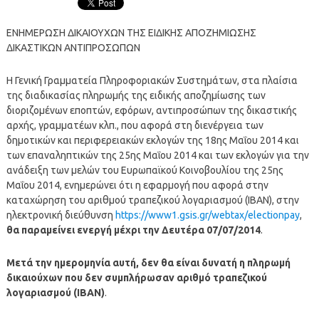
ΕΝΗΜΕΡΩΣΗ ΔΙΚΑΙΟΥΧΩΝ ΤΗΣ ΕΙΔΙΚΗΣ ΑΠΟΖΗΜΙΩΣΗΣ
ΔΙΚΑΣΤΙΚΩΝ ΑΝΤΙΠΡΟΣΩΠΩΝ
Η Γενική Γραμματεία Πληροφοριακών Συστημάτων, στα πλαίσια
της διαδικασίας πληρωμής της ειδικής αποζημίωσης των
διοριζομένων εποπτών, εφόρων, αντιπροσώπων της δικαστικής
αρχής, γραμματέων κλπ., που αφορά στη διενέργεια των
δημοτικών και περιφερειακών εκλογών της 18ης Μαΐου 2014 και
των επαναληπτικών της 25ης Μαΐου 2014 και των εκλογών για την
ανάδειξη των μελών του Ευρωπαϊκού Κοινοβουλίου της 25ης
Μαΐου 2014, ενημερώνει ότι η εφαρμογή που αφορά στην
καταχώρηση του αριθμού τραπεζικού λογαριασμού (ΙΒΑΝ), στην
ηλεκτρονική διεύθυνση
https://www1.gsis.gr/webtax/electionpay
,
θα παραμείνει ενεργή μέχρι την Δευτέρα 07/07/2014
.
Μετά την ημερομηνία αυτή, δεν θα είναι δυνατή η πληρωμή
δικαιούχων που δεν συμπλήρωσαν αριθμό τραπεζικού
λογαριασμού (ΙΒΑΝ)
.