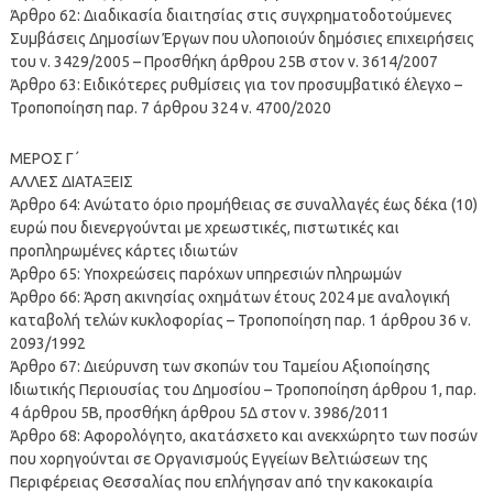
Άρθρο 62: Διαδικασία διαιτησίας στις συγχρηματοδοτούμενες
Συμβάσεις Δημοσίων Έργων που υλοποιούν δημόσιες επιχειρήσεις
του ν. 3429/2005 – Προσθήκη άρθρου 25Β στον ν. 3614/2007
Άρθρο 63: Ειδικότερες ρυθμίσεις για τον προσυμβατικό έλεγχο –
Τροποποίηση παρ. 7 άρθρου 324 ν. 4700/2020
ΜΕΡΟΣ Γ΄
ΑΛΛΕΣ ΔΙΑΤΑΞΕΙΣ
Άρθρο 64: Ανώτατο όριο προμήθειας σε συναλλαγές έως δέκα (10)
ευρώ που διενεργούνται με χρεωστικές, πιστωτικές και
προπληρωμένες κάρτες ιδιωτών
Άρθρο 65: Υποχρεώσεις παρόχων υπηρεσιών πληρωμών
Άρθρο 66: Άρση ακινησίας οχημάτων έτους 2024 με αναλογική
καταβολή τελών κυκλοφορίας – Τροποποίηση παρ. 1 άρθρου 36 ν.
2093/1992
Άρθρο 67: Διεύρυνση των σκοπών του Ταμείου Αξιοποίησης
Ιδιωτικής Περιουσίας του Δημοσίου – Τροποποίηση άρθρου 1, παρ.
4 άρθρου 5Β, προσθήκη άρθρου 5Δ στον ν. 3986/2011
Άρθρο 68: Αφορολόγητο, ακατάσχετο και ανεκχώρητο των ποσών
που χορηγούνται σε Οργανισμούς Εγγείων Βελτιώσεων της
Περιφέρειας Θεσσαλίας που επλήγησαν από την κακοκαιρία