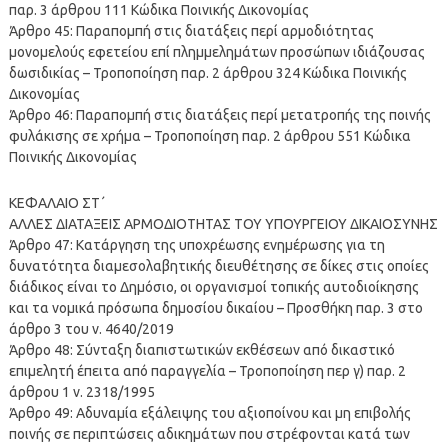
παρ. 3 άρθρου 111 Κώδικα Ποινικής Δικονομίας
Άρθρο 45: Παραπομπή στις διατάξεις περί αρμοδιότητας
μονομελούς εφετείου επί πλημμελημάτων προσώπων ιδιάζουσας
δωσιδικίας – Τροποποίηση παρ. 2 άρθρου 324 Κώδικα Ποινικής
Δικονομίας
Άρθρο 46: Παραπομπή στις διατάξεις περί μετατροπής της ποινής
φυλάκισης σε χρήμα – Τροποποίηση παρ. 2 άρθρου 551 Κώδικα
Ποινικής Δικονομίας
ΚΕΦΑΛΑΙΟ ΣΤ΄
ΑΛΛΕΣ ΔΙΑΤΑΞΕΙΣ ΑΡΜΟΔΙΟΤΗΤΑΣ ΤΟΥ ΥΠΟΥΡΓΕΙΟΥ ΔΙΚΑΙΟΣΥΝΗΣ
Άρθρο 47: Κατάργηση της υποχρέωσης ενημέρωσης για τη
δυνατότητα διαμεσολαβητικής διευθέτησης σε δίκες στις οποίες
διάδικος είναι το Δημόσιο, οι οργανισμοί τοπικής αυτοδιοίκησης
και τα νομικά πρόσωπα δημοσίου δικαίου – Προσθήκη παρ. 3 στο
άρθρο 3 του ν. 4640/2019
Άρθρο 48: Σύνταξη διαπιστωτικών εκθέσεων από δικαστικό
επιμελητή έπειτα από παραγγελία – Τροποποίηση περ γ) παρ. 2
άρθρου 1 ν. 2318/1995
Άρθρο 49: Αδυναμία εξάλειψης του αξιοποίνου και μη επιβολής
ποινής σε περιπτώσεις αδικημάτων που στρέφονται κατά των