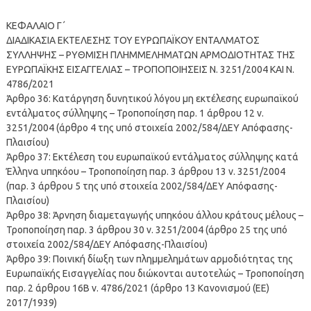
ΚΕΦΑΛΑΙΟ Γ΄
ΔΙΑΔΙΚΑΣΙΑ ΕΚΤΕΛΕΣΗΣ ΤΟΥ ΕΥΡΩΠΑΪΚΟΥ ΕΝΤΑΛΜΑΤΟΣ
ΣΥΛΛΗΨΗΣ – ΡΥΘΜΙΣΗ ΠΛΗΜΜΕΛΗΜΑΤΩΝ ΑΡΜΟΔΙΟΤΗΤΑΣ ΤΗΣ
ΕΥΡΩΠΑΪΚΗΣ ΕΙΣΑΓΓΕΛΙΑΣ – ΤΡΟΠΟΠΟΙΗΣΕΙΣ Ν. 3251/2004 ΚΑΙ Ν.
4786/2021
Άρθρο 36: Κατάργηση δυνητικού λόγου μη εκτέλεσης ευρωπαϊκού
εντάλματος σύλληψης – Τροποποίηση παρ. 1 άρθρου 12 ν.
3251/2004 (άρθρο 4 της υπό στοιχεία 2002/584/ΔΕΥ Απόφασης-
Πλαισίου)
Άρθρο 37: Εκτέλεση του ευρωπαϊκού εντάλματος σύλληψης κατά
Έλληνα υπηκόου – Τροποποίηση παρ. 3 άρθρου 13 ν. 3251/2004
(παρ. 3 άρθρου 5 της υπό στοιχεία 2002/584/ΔΕΥ Απόφασης-
Πλαισίου)
Άρθρο 38: Άρνηση διαμεταγωγής υπηκόου άλλου κράτους μέλους –
Τροποποίηση παρ. 3 άρθρου 30 ν. 3251/2004 (άρθρο 25 της υπό
στοιχεία 2002/584/ΔΕΥ Απόφασης-Πλαισίου)
Άρθρο 39: Ποινική δίωξη των πλημμελημάτων αρμοδιότητας της
Ευρωπαϊκής Εισαγγελίας που διώκονται αυτοτελώς – Τροποποίηση
παρ. 2 άρθρου 16Β ν. 4786/2021 (άρθρο 13 Κανονισμού (ΕΕ)
2017/1939)