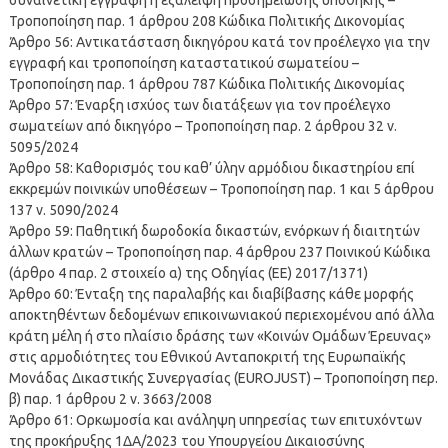
Τροποποίηση παρ. 1 άρθρου 208 Κώδικα Πολιτικής Δικονομίας
Άρθρο 56: Αντικατάσταση δικηγόρου κατά τον προέλεγχο για την
εγγραφή και τροποποίηση καταστατικού σωματείου –
Τροποποίηση παρ. 1 άρθρου 787 Κώδικα Πολιτικής Δικονομίας
Άρθρο 57: Έναρξη ισχύος των διατάξεων για τον προέλεγχο
σωματείων από δικηγόρο – Τροποποίηση παρ. 2 άρθρου 32 ν.
5095/2024
Άρθρο 58: Καθορισμός του καθ’ ύλην αρμόδιου δικαστηρίου επί
εκκρεμών ποινικών υποθέσεων – Τροποποίηση παρ. 1 και 5 άρθρου
137 ν. 5090/2024
Άρθρο 59: Παθητική δωροδοκία δικαστών, ενόρκων ή διαιτητών
άλλων κρατών – Τροποποίηση παρ. 4 άρθρου 237 Ποινικού Κώδικα
(άρθρο 4 παρ. 2 στοιχείο α) της Οδηγίας (ΕΕ) 2017/1371)
Άρθρο 60: Ένταξη της παραλαβής και διαβίβασης κάθε μορφής
αποκτηθέντων δεδομένων επικοινωνιακού περιεχομένου από άλλα
κράτη μέλη ή στο πλαίσιο δράσης των «Κοινών Ομάδων Έρευνας»
στις αρμοδιότητες του Εθνικού Ανταποκριτή της Ευρωπαϊκής
Μονάδας Δικαστικής Συνεργασίας (EUROJUST) – Τροποποίηση περ.
β) παρ. 1 άρθρου 2 ν. 3663/2008
Άρθρο 61: Ορκωμοσία και ανάληψη υπηρεσίας των επιτυχόντων
της προκήρυξης 1ΔΑ/2023 του Υπουργείου Δικαιοσύνης