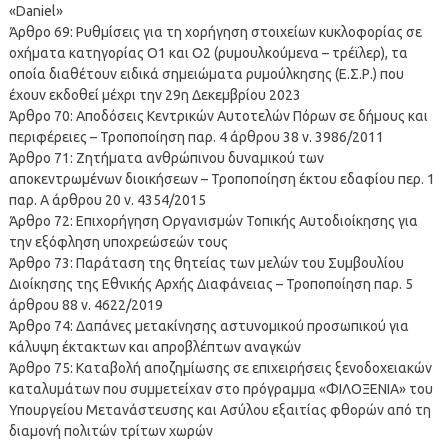
«Daniel»
Άρθρο 69: Ρυθμίσεις για τη χορήγηση στοιχείων κυκλοφορίας σε
οχήματα κατηγορίας Ο1 και Ο2 (ρυμουλκούμενα – τρέϊλερ), τα
οποία διαθέτουν ειδικά σημειώματα ρυμούλκησης (Ε.Σ.Ρ.) που
έχουν εκδοθεί μέχρι την 29η Δεκεμβρίου 2023
Άρθρο 70: Αποδόσεις Κεντρικών Αυτοτελών Πόρων σε δήμους και
περιφέρειες – Τροποποίηση παρ. 4 άρθρου 38 ν. 3986/2011
Άρθρο 71: Ζητήματα ανθρώπινου δυναμικού των
αποκεντρωμένων διοικήσεων – Τροποποίηση έκτου εδαφίου περ. 1
παρ. Α άρθρου 20 ν. 4354/2015
Άρθρο 72: Επιχορήγηση Οργανισμών Τοπικής Αυτοδιοίκησης για
την εξόφληση υποχρεώσεών τους
Άρθρο 73: Παράταση της θητείας των μελών του Συμβουλίου
Διοίκησης της Εθνικής Αρχής Διαφάνειας – Τροποποίηση παρ. 5
άρθρου 88 ν. 4622/2019
Άρθρο 74: Δαπάνες μετακίνησης αστυνομικού προσωπικού για
κάλυψη έκτακτων και απροβλέπτων αναγκών
Άρθρο 75: Καταβολή αποζημίωσης σε επιχειρήσεις ξενοδοχειακών
καταλυμάτων που συμμετείχαν στο πρόγραμμα «ΦΙΛΟΞΕΝΙΑ» του
Υπουργείου Μετανάστευσης και Ασύλου εξαιτίας φθορών από τη
διαμονή πολιτών τρίτων χωρών