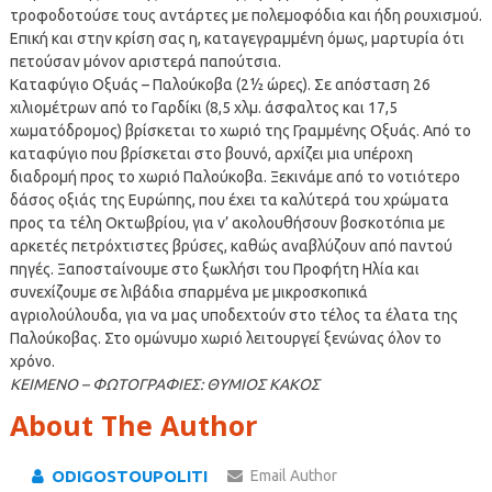
τροφοδοτούσε τους αντάρτες με πολεμοφόδια και ήδη ρουχισμού.
Επική και στην κρίση σας η, καταγεγραμμένη όμως, μαρτυρία ότι
πετούσαν μόνον αριστερά παπούτσια.
Καταφύγιο Οξυάς – Παλούκοβα (2½ ώρες). Σε απόσταση 26
χιλιομέτρων από το Γαρδίκι (8,5 χλμ. άσφαλτος και 17,5
χωματόδρομος) βρίσκεται το χωριό της Γραμμένης Οξυάς. Από το
καταφύγιο που βρίσκεται στο βουνό, αρχίζει μια υπέροχη
διαδρομή προς το χωριό Παλούκοβα. Ξεκινάμε από το νοτιότερο
δάσος οξιάς της Ευρώπης, που έχει τα καλύτερά του χρώματα
προς τα τέλη Οκτωβρίου, για ν’ ακολουθήσουν βοσκοτόπια με
αρκετές πετρόχτιστες βρύσες, καθώς αναβλύζουν από παντού
πηγές. Ξαποσταίνουμε στο ξωκλήσι του Προφήτη Ηλία και
συνεχίζουμε σε λιβάδια σπαρμένα με μικροσκοπικά
αγριολούλουδα, για να μας υποδεχτούν στο τέλος τα έλατα της
Παλούκοβας. Στο ομώνυμο χωριό λειτουργεί ξενώνας όλον το
χρόνο.
ΚΕΙΜΕΝΟ – ΦΩΤΟΓΡΑΦΙΕΣ: ΘΥΜΙΟΣ ΚΑΚΟΣ
About The Author
ODIGOSTOUPOLITI
Email Author