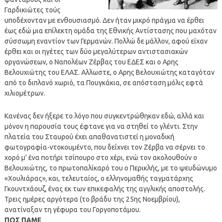
Γαρδικιώτες τούς
υποδέχονταν με ενθουσιασμό. Δεν ήταν μικρό πράγμα να έρθει
έως εδώ μια επίλεκτη ομάδα της Εθνικής Αντίστασης που μαχόταν
σύσσωμη εναντίον των Γερμανών. Πολλώ δε μάλλον, αφού είχαν
έρθει και οι ηγέτες των δύο μεγαλύτερων αντιστασιακών
οργανώσεων, ο Ναπολέων Ζέρβας του ΕΔΕΣ και ο Αρης
Βελουχιώτης του ΕΛΑΣ. Αλλωστε, ο Αρης Βελουχιώτης καταγόταν
από το διπλανό χωριό, τα Πουγκάκια, σε απόσταση μόλις εφτά
χιλιομέτρων.
Κανένας δεν ήξερε το λόγο που συγκεντρώθηκαν εδώ, αλλά και
μόνον η παρουσία τους έφτανε για να στηθεί το γλέντι. Στην
πλατεία του Σταυρού έχει απαθανατιστεί η μοναδική
φωτογραφία-ντοκουμέντο, που δείχνει τον Ζέρβα να σέρνει το
χορό μ’ ένα ποτήρι τσίπουρο στο χέρι, ενώ τον ακολουθούν ο
Βελουχιώτης, το πρωτοπαλίκαρό του ο Περικλής, με το ψευδώνυμο
«Χουλιάρας», και, τελευταίος, ο ελληνομαθής ταγματάρχης
Γκουντχάουζ, ένας εκ των επικεφαλής της αγγλικής αποστολής.
Τρεις ημέρες αργότερα (το βράδυ της 25ης Νοεμβρίου),
ανατίναξαν τη γέφυρα του Γοργοποτάμου.
ΠΩΣ ΠΑΜΕ