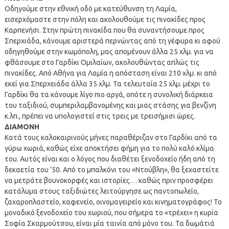
Οδηγούμε στην εθνική οδό με κατεύθυνση τη Λαμία,
εισερχόμαστε στην πόλη και ακολουθούμε τις πινακίδες προς
Καρπενήσι. Στην πρώτη πινακίδα που θα συναντήσουμε προς
Σπερχιάδα, κάνουμε αριστερά περνώντας από τη γέφυρα κι αφού
οδηγηθούμε στην κωμόπολη, μας απομένουν άλλα 25 χλμ. για να
φθάσουμε στο Γαρδίκι Ομιλαίων, ακολουθώντας απλώς τις
πινακίδες. Από Αθήνα για Λαμία η απόσταση είναι 210 χλμ. κι από
εκεί για Σπερχειάδα άλλα 35 χλμ. Τα τελευταία 25 χλμ. μέχρι το
Γαρδίκι θα τα κάνουμε λίγο πιο αργά, οπότε η συνολική διάρκεια
του ταξιδιού, συμπεριλαμβανομένης και μιας στάσης για βενζίνη
κ.λπ., πρέπει να υπολογιστεί στις τρεις με τρεισήμισι ώρες.
ΔΙΑΜΟΝΗ
Κατά τους καλοκαιρινούς μήνες παραθέριζαν στο Γαρδίκι από τα
γύρω χωριά, καθώς είχε αποκτήσει φήμη για το πολύ καλό κλίμα
του. Αυτός είναι και ο λόγος που διαθέτει ξενοδοχείο ήδη από τη
δεκαετία του ’50. Από το μπαλκόνι του «Ντούβλη», θα ξεχαστείτε
να μετράτε βουνοκορφές και ιστορίες… καθώς πριν προσφέρει
κατάλυμα στους ταξιδιώτες λειτούργησε ως παντοπωλείο,
ζαχαροπλαστείο, καφενείο, οινομαγειρείο και κινηματογράφος! Το
μοναδικό ξενοδοχείο του χωριού, που σήμερα το «τρέχει» η κυρία
Σοφία Σκαρμούτσου, είναι μία ταινία από μόνο του. Τα δωμάτιά