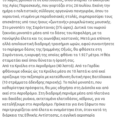
της Αγίας Παρασκευής, που γιορτάζει στις 26 Ιουλίου. Εκείνη την
ημέρα ο πολιτιστικός σύλλογος οργανώνει πανηγυράκι, όπου το
χορευτικό, ντυμένο με παραδοσιακές στολές, συμπαρασύρει τους
επισκέπτες υπό τους ήχους «ζωντανής» ρουμελιώτικης μουσικής.
Στο μονοπάτι της Σαράνταινας (3½ ώρες). Δυτικά του χωριού
ξεκινάει μονοπάτι μέσα από το δάσος του Κεφαλάρη, με τα
πανύψηλα έλατα και τις αιωνόβιες καστανιές. Μετά μια επίπονη
αλλά απολαυστική διαδρομή τρεισήμισι ωρών, αφού συναντήσετε
το περίφημο δάσος της Γραμμένης Οξυάς, θα φθάσετε στη
Σαράνταινα, η κορυφή της οποίας φθάνει τα 1.927 μέτρα. Η θέα
σταματάει εκεί όπου δύναται η όρασή σας.
Από τα Κριάλια στο Αεροδρόμιο (40 λεπτά). Από το Γαρδίκι
φθάνουμε οδικώς ώς τα Κριάλια μέσα σε 10 λεπτά κι από εκεί
αρχίζουμε την πεζοπορία με κατεύθυνση δυτική προς Βατόλακκα
(10 στρέμματα άδενδρης περιοχής). Το παλιό μονοπάτι, που
καθαρίστηκε πρόσφατα, θα μας οδηγήσει στη Διάσελα και από
εκεί στο Αεροδρόμιο. Στη διαδρομή περνάμε μέσα από πλατάνια
και δεκάδες ρυάκια, εκτεταμένο ελατοδάσος, κέδρους, για να
καταλήξουμε στο Αεροδρόμιο. Πρόκειται για ένα ξέφωτο που
περιτριγυρίζεται από έλατα κι ονομάστηκε έτσι, όταν κατά τη
διάρκεια της Εθνικής Αντίστασης, η αγγλική αεροπορία