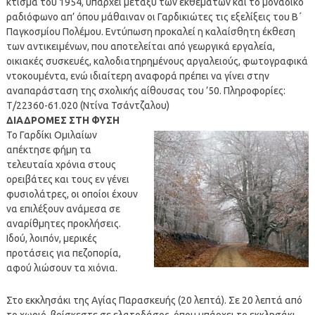
κτίσμα του 1954, υπάρχει μεταξύ των εκθεμάτων και το μοναδικό
ραδιόφωνο απ’ όπου μάθαιναν οι Γαρδικιώτες τις εξελίξεις του Β΄
Παγκοσμίου Πολέμου. Εντύπωση προκαλεί η καλαίσθητη έκθεση
των αντικειμένων, που αποτελείται από γεωργικά εργαλεία,
οικιακές συσκευές, καλοδιατηρημένους αργαλειούς, φωτογραφικά
ντοκουμέντα, ενώ ιδιαίτερη αναφορά πρέπει να γίνει στην
αναπαράσταση της σχολικής αίθουσας του ’50. Πληροφορίες:
Τ/22360-61.020 (Ντίνα Τσάντζαλου)
ΔΙΑΔΡΟΜΕΣ ΣΤΗ ΦΥΣΗ
Το Γαρδίκι Ομιλαίων
απέκτησε φήμη τα
τελευταία χρόνια στους
ορειβάτες και τους εν γένει
φυσιολάτρες, οι οποίοι έχουν
να επιλέξουν ανάμεσα σε
αναρίθμητες προκλήσεις.
Ιδού, λοιπόν, μερικές
προτάσεις για πεζοπορία,
αφού λιώσουν τα χιόνια.
Στο εκκλησάκι της Αγίας Παρασκευής (20 λεπτά). Σε 20 λεπτά από
το χωριό, βρίσκεστε σε ελατοδάσος, όπου υπάρχει το εκκλησάκι