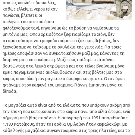
από τις «παλιές» δυσκολίες,
καθώς ελλείψει νερού (είχαν
παγώσει, βλέπετε, οι
σωλήνες του σπιτιού όπου
φιλοξενούμασταν), πηγαίναμε ώς τη βρύση να γεμίσουμε τα
μπιτόνια μας. Οπου χρειαζόταν ξεφτιαρίζαμε το χιόνι, δεν
σταματούσαμε να τροφοδοτούμε το τζάκι και, βεβαίως, δεν
ξεχνούσαμε να ταΐσουμε τα σκυλάκια της γειτονιάς. Για τρεις
ημέρες αποφάσισαν να συγκατοικήσουν μαζί μας, κάνοντας τη
διαμονή μας πιο ευχάριστη. Μαζί τους παίζαμε στα χιόνια
βουτώντας στα λευκά στρώματα και στο τέλος βγαίναμε μόνο
εμείς παγωμένοι! Μας ακολουθούσαν και στις βόλτες μας στο
χωριό, όπου όλα ήταν μαγευτικά όμορφα και ήσυχα. Οταν όμως
φτάναμε στον καφενέ του μπαρμπα-Γιάννη, έμπαιναν μόνο τα
δίποδα.
Το μαγαζάκι αυτό είναι από τα ελάχιστα που υπάρχουν ακόμη από
την εποχή που κατοικούσαν στο χωριό πάνω από χίλια άτομα, ενώ
σήμερα μετά βίας σαράντα. Η απογραφή του 1951 απαριθμούσε
1.183 κατοίκους, όταν το Γαρδίκι Ομιλαίων ήταν κεφαλοχώρι, με
κάθε λογής μαγαζάκια συγκεντρωμένα στις τρεις πλατείες, και το