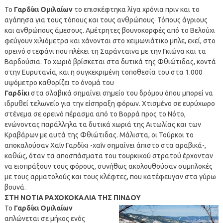
Το
Γαρδίκι Ομιλαίων
το επισκέφτηκα λίγα χρόνια πριν και το
αγάπησα για τους τόπους και τους ανθρώπους· Τόπους άγριους
και ανθρώπους άμεσους. Αμέτρητες βουνοκορφές από το Βελούχι
φεύγουν χιλιόμετρα και χάνονται στο χειμωνιάτικο μπλε, εκεί, στο
ορεινό στεφάνι που πλέκει τη Σαράνταινα με την Γκιώνα και τα
Βαρδούσια. Το χωριό βρίσκεται στα δυτικά της Φθιώτιδας, κοντά
στην Ευρυτανία, και η συγκεκριμένη τοποθεσία του στα 1.000
υψόμετρο καθορίζει το όνομά του
Γαρδίκι
στα σλαβικά σημαίνει σημείο του δρόμου όπου μπορεί να
ιδρυθεί τελωνείο για την είσπραξη φόρων. Χτισμένο σε ευρύχωρο
στένεμα σε ορεινό πέρασμα από το Βορρά προς το Νότο,
ενώνοντας παράλληλα τα δυτικά χωριά της Αιτωλίας και των
Κραβάρων με αυτά της Φθιώτιδας. Μάλιστα, οι Τούρκοι το
αποκαλούσαν Χαΐν Γαρδίκι -χαΐν σημαίνει άπιστο στα αραβικά-,
καθώς, όταν τα αποσπάσματα του τουρκικού στρατού έρχονταν
να εισπράξουν τους φόρους, συνήθως ακολουθούσαν συμπλοκές
με τους αρματολούς και τους κλέφτες, που κατέφευγαν στα γύρω
βουνά.
ΣΤΗ ΝΟΤΙΑ ΡΑΧΟΚΟΚΑΛΙΑ ΤΗΣ ΠΙΝΔΟΥ
Το
Γαρδίκι Ομιλαίων
απλώνεται σε μήκος ενός