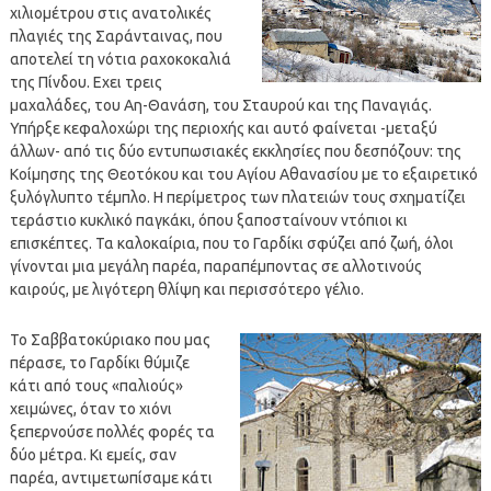
χιλιομέτρου στις ανατολικές
πλαγιές της Σαράνταινας, που
αποτελεί τη νότια ραχοκοκαλιά
της Πίνδου. Εχει τρεις
μαχαλάδες, του Αη-Θανάση, του Σταυρού και της Παναγιάς.
Υπήρξε κεφαλοχώρι της περιοχής και αυτό φαίνεται -μεταξύ
άλλων- από τις δύο εντυπωσιακές εκκλησίες που δεσπόζουν: της
Κοίμησης της Θεοτόκου και του Αγίου Αθανασίου με το εξαιρετικό
ξυλόγλυπτο τέμπλο. Η περίμετρος των πλατειών τους σχηματίζει
τεράστιο κυκλικό παγκάκι, όπου ξαποσταίνουν ντόπιοι κι
επισκέπτες. Τα καλοκαίρια, που το Γαρδίκι σφύζει από ζωή, όλοι
γίνονται μια μεγάλη παρέα, παραπέμποντας σε αλλοτινούς
καιρούς, με λιγότερη θλίψη και περισσότερο γέλιο.
Το Σαββατοκύριακο που μας
πέρασε, το Γαρδίκι θύμιζε
κάτι από τους «παλιούς»
χειμώνες, όταν το χιόνι
ξεπερνούσε πολλές φορές τα
δύο μέτρα. Κι εμείς, σαν
παρέα, αντιμετωπίσαμε κάτι