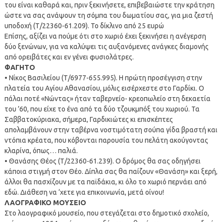
του είναι καθαρά και, πριν ξεκινήσετε, επιβεβαιώστε την κράτηση
ώστε να σας ανάψουν τη σόμπα του δωματίου σας, για μια ζεστή
υποδοχή (Τ/22360-61.209). Το δίκλινο από 25 ευρώ
Επίσης, αξίζει να πούμε ότι στο χωριό έχει ξεκινήσει η ανέγερση
δύο ξενώνων, για να καλύψει τις αυξανόμενες ανάγκες διαμονής
από ορειβάτες και εν γένει φυσιολάτρες.
ΦΑΓΗΤΟ
• Νίκος Βασιλείου (Τ/6977-655.995). Η πρώτη προσέγγιση στην
πλατεία του Αγίου Αθανασίου, μόλις εισέρχεστε στο Γαρδίκι. Ο
πάλαι ποτέ «Νώντας» ήταν ταβερνείο- κρεοπωλείο στη δεκαετία
του ’60, που είχε το ένα από τα δύο τζουκμπόξ του χωριού. Τα
Σαββατοκύριακα, σήμερα, Γαρδικιώτες κι επισκέπτες
απολαμβάνουν στην ταβέρνα νοστιμότατη σούπα γίδα βραστή και
ντόπια κρέατα, που κόβονται παρουσία του πελάτη ακούγοντας
κλαρίνα, όπως… παλιά.
• Θανάσης Θέος (Τ/22360-61.239). Ο δρόμος θα σας οδηγήσει
κάποια στιγμή στον Θέο. Δίπλα σας θα παίζουν «Θανάση» και ξερή,
άλλοι θα πασχίζουν με τα παϊδάκια, κι όλο το χωριό περνάει από
εδώ. Διάθεση να ‘χετε για επικοινωνία, μετά οίνου!
ΛΑΟΓΡΑΦΙΚΟ ΜΟΥΣΕΙΟ
Στο λαογραφικό μουσείο, που στεγάζεται στο δημοτικό σχολείο,