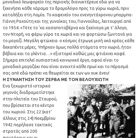
μοναδικό λεωφορείο της περιοχής διανυκτέρευε εδώ για να
ξεκινήσει κάθε χάραμα το δρομολόγιο προς τα γύρω χωριά, πριν
καταλήξει στη Λαμία. Το καφενείο του ενενηντάχρονου μπαρμπα-
Γιάννη Ραχούτη και της γυναίκας του, Γιαννούλας, λειτουργεί από
το 1954. «Τότε το ‘χα χασαποταβέρνα και ξεκίναγα με τ’ άλογο,
τον Ντορή, να φέρω γύρα τα χωριά και να φορτώσω ζωντανά για
το μαγαζί. Μεγάλη φτώχεια· ο κόσμος έτρωγε μισή οκά κρέας κάθε
δεκαπέντε μέρες. Υπήρχαν όμως πολλά στόματα στο χωριό, ήταν
βέβαια και τα γλέντια…» εξιστορεί καθώς μας φτιάχνει καφέ.
Σήμερα επιτελεί ουσιαστικά κοινωνικό έργο, αφού είναι το
μοναδικό μαγαζάκι που είναι ανοιχτό κάθε πρωί και το πέρασμά
σας από εδώ πρέπει να θεωρείται εκ των ων ουκ άνευ!
Η ΣΥΝΑΝΤΗΣΗ ΤΟΥ ΖΕΡΒΑ ΜΕ ΤΟΝ ΒΕΛΟΥΧΙΩΤΗ
Ενα ξεχωριστό ιστορικό
γεγονός διαδραματίστηκε
στην πλατεία του Σταυρού,
που βρίσκεται στο κέντρο
του χωριού. Στις 22 (κατ’
άλλους στις 24) Νοεμβρίου
1942 παρήλασε τακτικός
στρατός από 200
φαντάρους και οι