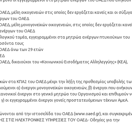
ν μόνο οι εγγεγραμμένοι στο μητρώο ανέργων του ΟΑΕΔ που ανήκουν
ΕΔ, μέλη οικογενειών στις οποίες δεν εργάζεται κανείς και οι σύζυγο
έργων του ΟΑΕΔ
ΑΕΔ, μέλη μονογονεϊκών οικογενειών, στις οποίες δεν εργάζεται κανε
 ανέργων του ΟΑΕΔ
νολογικού τομέα, εγγεγραμμένοι στα μητρώα ανέργων πτυχιούχων του
ροσόντα τους
 ΟΑΕΔ άνω των 29 ετών
ΑΕΔ
ΑΕΔ, δικαιούχοι του «Κοινωνικού Εισοδήματος Αλληλεγγύης» (ΚΕΑ),
κών στα ΚΠΑ2 του ΟΑΕΔ μέχρι την λήξη της προθεσμίας υποβολής τω
ούμενοι α) άνεργοι μονογονεϊκών οικογενειών, β) άνεργοι που ανήκου
ανονικοί άνεργοι στο γενικό μητρώο του Οργανισμού και επιθυμούν 
γ) οι εγγεγραμμένοι άνεργοι γονείς προστατευόμενων τέκνων ΑμεΑ.
ρώνονται από την ιστοσελίδα του ΟΑΕΔ (www.oaed.gr), και συγκεκριμέ
ΣΗΣ ΣΤΙΣ ΗΛΕΚΤΡΟΝΙΚΕΣ ΥΠΗΡΕΣΙΕΣ ΤΟΥ ΟΑΕΔ- Οδηγίες για την