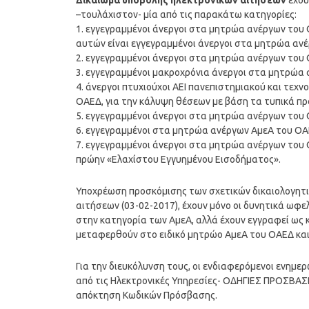
Δικαίωμα υποβολής ηλεκτρονικών αιτήσεων
έχου
–τουλάχιστον- μία από τις παρακάτω κατηγορίες:
1. εγγεγραμμένοι άνεργοι στα μητρώα ανέργων του ΟΑ
αυτών είναι εγγεγραμμένοι άνεργοι στα μητρώα αν
2. εγγεγραμμένοι άνεργοι στα μητρώα ανέργων του Ο
3. εγγεγραμμένοι μακροχρόνια άνεργοι στα μητρώα
4. άνεργοι πτυχιούχοι ΑΕΙ πανεπιστημιακού και τεχ
ΟΑΕΔ, για την κάλυψη θέσεων με βάση τα τυπικά π
5. εγγεγραμμένοι άνεργοι στα μητρώα ανέργων του
6. εγγεγραμμένοι στα μητρώα ανέργων ΑμεΑ του Ο
7. εγγεγραμμένοι άνεργοι στα μητρώα ανέργων του Ο
πρώην «Ελαχίστου Εγγυημένου Εισοδήματος».
Υποχρέωση προσκόμισης των σχετικών δικαιολογητι
αιτήσεων (03-02-2017), έχουν μόνο οι δυνητικά ωφελ
στην κατηγορία των ΑμεΑ, αλλά έχουν εγγραφεί ως κ
μεταφερθούν στο ειδικό μητρώο ΑμεΑ του ΟΑΕΔ και 
Για την διευκόλυνση τους, οι ενδιαφερόμενοι ενημε
από τις Ηλεκτρονικές Υπηρεσίες- ΟΔΗΓΙΕΣ ΠΡΟΣΒΑ
απόκτηση Κωδικών Πρόσβασης.