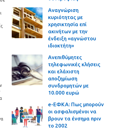
 σε
Αναγνώριση
ι
κυριότητας με
χρησικτησία επί
ίς
ακινήτων με την
ένδειξη «αγνώστου
ιδιοκτήτη»
Ανεπιθύμητες
τηλεφωνικές κλήσεις
και ελάχιστη
αποζημίωση
συνδρομητών με
ν
ν
10.000 ευρώ
να
e-ΕΦΚΑ: Πως μπορούν
οι ασφαλισμένοι να
βρουν τα ένσημα πριν
να
το 2002