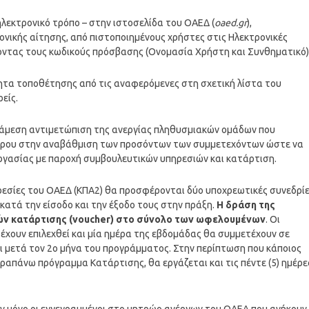
ηλεκτρονικό τρόπο – στην ιστοσελίδα του ΟΑΕΔ (
oaed.gr
),
ονικής αίτησης, από πιστοποιημένους χρήστες στις Ηλεκτρονικές
γοντας τους κωδικούς πρόσβασης (Ονομασία Χρήστη και Συνθηματικό)
ότητα τοποθέτησης από τις αναφερόμενες στη σχετική λίστα του
είς.
 άμεση αντιμετώπιση της ανεργίας πληθυσμιακών ομάδων που
τέρου στην αναβάθμιση των προσόντων των συμμετεχόντων ώστε να
ργασίας με παροχή συμβουλευτικών υπηρεσιών και κατάρτιση.
ρεσίες του ΟΑΕΔ (ΚΠΑ2) θα προσφέρονται δύο υποχρεωτικές συνεδρί
ατά την είσοδο και την έξοδο τους στην πράξη.
Η δράση της
γών κατάρτισης (voucher) στο σύνολο των ωφελουμένων
. Οι
έχουν επιλεχθεί και μία ημέρα της εβδομάδας θα συμμετέχουν σε
ι μετά τον 2ο μήνα του προγράμματος. Στην περίπτωση που κάποιος
ραπάνω πρόγραμμα Κατάρτισης, θα εργάζεται και τις πέντε (5) ημέρε