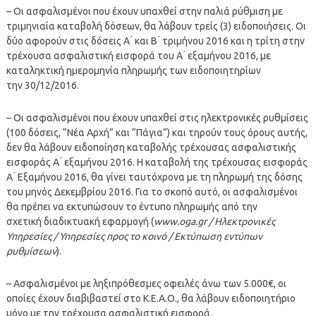
– Οι ασφαλισμένοι που έχουν υπαχθεί στην παλιά ρύθμιση με
τριμηνιαία καταβολή δόσεων, θα λάβουν τρείς (3) ειδοποιήσεις. Οι
δύο αφορούν στις δόσεις Α ́ και Β ́ τριμήνου 2016 και η τρίτη στην
τρέχουσα ασφαλιστική εισφορά του Α ́ εξαμήνου 2016, με
καταληκτική ημερομηνία πληρωμής των ειδοποιητηρίων
την 30/12/2016.
– Οι ασφαλισμένοι που έχουν υπαχθεί στις ηλεκτρονικές ρυθμίσεις
(100 δόσεις, “Νέα Αρχή” και “Πάγια”) και τηρούν τους όρους αυτής,
δεν θα λάβουν ειδοποίηση καταβολής τρέχουσας ασφαλιστικής
εισφοράς Α ́ εξαμήνου 2016. Η καταβολή της τρέχουσας εισφοράς
Α ́ Εξαμήνου 2016, θα γίνει ταυτόχρονα με τη πληρωμή της δόσης
του μηνός Δεκεμβρίου 2016. Για το σκοπό αυτό, οι ασφαλισμένοι
θα πρέπει να εκτυπώσουν το έντυπο πληρωμής από την
σχετική διαδικτυακή εφαρμογή (
www.oga.gr / Ηλεκτρονικές
Υπηρεσίες / Υπηρεσίες προς το κοινό / Εκτύπωση εντύπων
ρυθμίσεων
).
– Ασφαλισμένοι με ληξιπρόθεσμες οφειλές άνω των 5.000€, οι
οποίες έχουν διαβιβαστεί στο Κ.Ε.Α.Ο., θα λάβουν ειδοποιητήριο
μόνο με την τρέχουσα ασφαλιστική εισφορά.